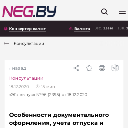
Конвертер валют
Валюта
USD:
2.9386
EUR:
3
Консультации
назад
Консультации
18.12.2020
15
мин
«ЭГ»
выпуск №96 (2395)
от 18.12.2020
Особенности документального
оформления, учета отпуска и