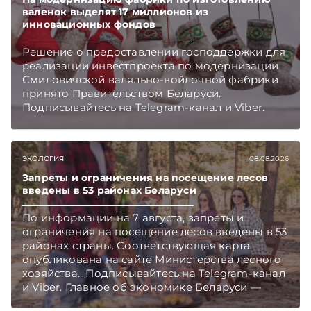
валенок выделят 17 миллионов из
инновационных фондов
Решение о предоставлении господдержки для
реализации инвестпроекта по модернизации
Смиловичской валяльно-войлочной фабрики
принято Правительством Беларуси.
Подписывайтесь на Telegram‑канал и Viber.
Главное об экономике Беларуси — раньше,
чем в новостях TelegramViber
ЭКОЛОГИЯ
08.08.2026
Запреты и ограничения на посещение лесов
введены в 53 районах Беларуси
По информации на 7 августа, запреты и
ограничения на посещение лесов введены в 53
районах страны. Соответствующая карта
опубликована на сайте Министерства лесного
хозяйства. Подписывайтесь на Telegram‑канал
и Viber. Главное об экономике Беларуси —
раньше, чем в новостях TelegramViber