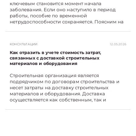
ключевым становится момент начала
TelegramViber
заболевания. Если оно наступило в период
работы, пособие по временной
нетрудоспособности сохраняется. Поясним на
примере. Подписывайтесь на Telegram‑канал и
Viber. Главное об экономике Беларуси —
раньше, чем в новостях TelegramViber
КОНСУЛЬТАЦИИ
12.05.2026
Как отразить в учете стоимость затрат,
связанных с доставкой строительных
материалов и оборудования
Строительная организация является
подрядчиком по договорам строительства и
несет затраты на доставку строительных
материалов и оборудования. Доставка
осуществляется как собственным, так и
наемным транспортом. Рассмотрим, как
отразить в бухгалтерском учете затраты в этом
случае. Подписывайтесь на Telegram‑канал и
Viber, чтобы не пропускать новые статьи
TelegramViber