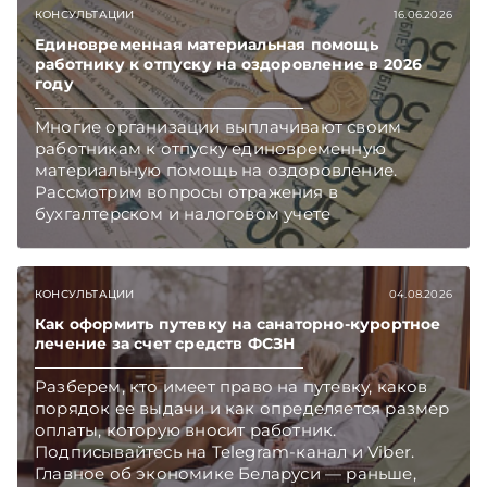
КОНСУЛЬТАЦИИ
16.06.2026
Единовременная материальная помощь
работнику к отпуску на оздоровление в 2026
году
Многие организации выплачивают своим
работникам к отпуску единовременную
материальную помощь на оздоровление.
Рассмотрим вопросы отражения в
бухгалтерском и налоговом учете
хозяйственных операций по начислению и
выплате работникам такой матпомощи.
Подписывайтесь на Telegram‑канал и Viber.
КОНСУЛЬТАЦИИ
04.08.2026
Главное об экономике Беларуси — раньше,
чем в новостях TelegramViber
Как оформить путевку на санаторно-курортное
лечение за счет средств ФСЗН
Разберем, кто имеет право на путевку, каков
порядок ее выдачи и как определяется размер
оплаты, которую вносит работник.
Подписывайтесь на Telegram‑канал и Viber.
Главное об экономике Беларуси — раньше,