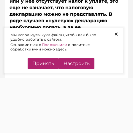
или у нее отсутствует налог к уплате, это
еще не означает, что налоговую
декларацию можно не представлять. В
ряде случаев «нулевую» декларацию
необходимо подать, а за ее
+
непредставление предусмотрена
Мы используем куки файлы, чтобы вам было
удобно работать с сайтом.
административная ответственность.
Ознакомиться с
Положением
о политике
обработки куки можно здесь.
Содержание
Принять
Настроить
КОГДА НАЛОГОВУЮ
ДЕКЛАРАЦИЮ НУЖНО
ПРЕДСТАВЛЯТЬ
ЧИТАЙТЕ ТАКЖЕ
Подоходный налог: когда в