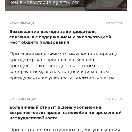
чем в новостях TelegramViber
КОНСУЛЬТАЦИИ
07.07.2026
Возмещение расходов арендодателя,
связанных с содержанием и эксплуатацией
мест общего пользования
При сдаче недвижимого имущества в аренду
арендатор, как правило, возмещает
арендодателю расходы, связанные с
содержанием, эксплуатацией и ремонтом
арендуемого имущества, а также затраты на
санитарное содержание, коммунальные и
иные услуги. Возникает вопрос: как
определяется сумма возмещения расходов,
КОНСУЛЬТАЦИИ
07.07.2026
связанных с содержанием и эксплуатацией
мест общего пользования, в частности –
Больничный открыт в день увольнения:
контрольно-­пропускного пункта? Рассмотрим
сохраняется ли право на пособие по временной
нетрудоспособности
порядок их распределения. Подписывайтесь
на Telegram‑канал и Viber. Главное об
При открытии больничного в день увольнения
экономике Беларуси — раньше, чем в новостях