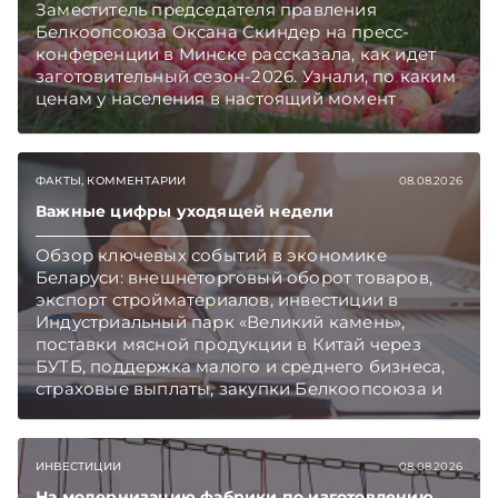
Заместитель председателя правления
Белкоопсоюза Оксана Скиндер на пресс-
конференции в Минске рассказала, как идет
заготовительный сезон-2026. Узнали, по каким
ценам у населения в настоящий момент
закупают продукцию, сколько
приемозаготовительных пунктов работает и
как изменились правила игры в текущем году.
ФАКТЫ, КОММЕНТАРИИ
08.08.2026
Подписывайтесь на Telegram‑канал и Viber.
Главное об экономике Беларуси — раньше,
Важные цифры уходящей недели
чем в новостях TelegramViber
Обзор ключевых событий в экономике
Беларуси: внешнеторговый оборот товаров,
экспорт стройматериалов, инвестиции в
Индустриальный парк «Великий камень»,
поставки мясной продукции в Китай через
БУТБ, поддержка малого и среднего бизнеса,
страховые выплаты, закупки Белкоопсоюза и
рост продаж новых автомобилей.
Подписывайтесь на Telegram‑канал и Viber.
Главное об экономике Беларуси — раньше,
ИНВЕСТИЦИИ
08.08.2026
чем в новостях TelegramViber
На модернизацию фабрики по изготовлению