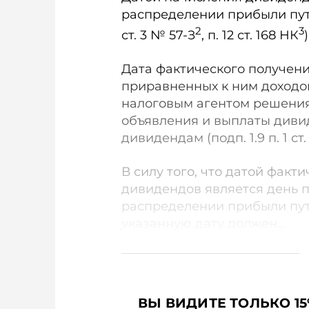
распределении прибыли пут
2
3
ст. 3 № 57-З
, п. 12 ст. 168 НК
)
Дата фактического получени
приравненных к ним доходо
налоговым агентом решения
объявления и выплаты диви
дивидендам (подп. 1.9 п. 1 ст.
В силу того, что датой факт
дивидендов является день 
распределении прибыли пут
указанную дату должен...
ВЫ ВИДИТЕ ТОЛЬКО 15