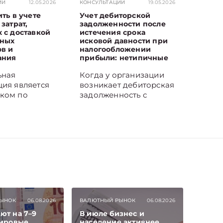
ИИ
12.05.2026
КОНСУЛЬТАЦИИ
19.05.2026
ить в учете
Учет дебиторской
затрат,
задолженности после
 с доставкой
истечения срока
ьных
исковой давности при
в и
налогообложении
ания
прибыли: нетипичные
ситуации
ьная
Когда у организации
ция является
возникает дебиторская
ком по
задолженность с
м
истекшим сроком
ства и несет
исковой давности,
а доставку
перед бухгалтером
ьных
встают вопросы: как
ов и
правильно определить
ания.
срок исковой давности
и в каком порядке
яется как
списать такую
ым, так и
задолженность.
транспортом.
Рассмотрим это на
ЫНОК
06.08.2026
ВАЛЮТНЫЙ РЫНОК
06.08.2026
им, как
практических
ют на 7–9
В июле бизнес и
в
ситуациях.
мировые
население активнее