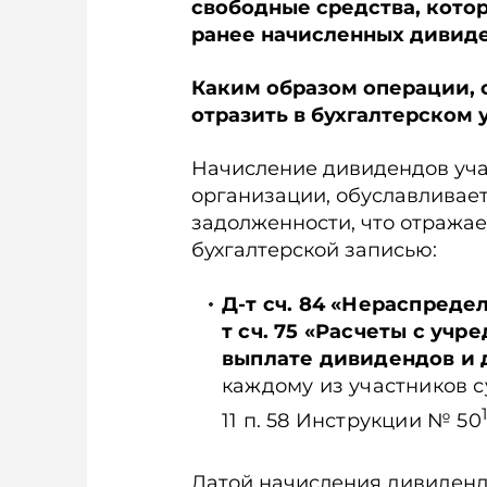
свободные средства, кото
ранее начисленных дивид
Каким образом операции,
отразить в бухгалтерском 
Начисление дивидендов уч
организации, обуслав­лива
задолженности, что отража
бухгалтерской записью:
Д-т сч. 84 «Нераспреде
т сч. 75 «Расчеты с учр
выплате дивидендов и 
каждому из участников су
11 п. 58 Инструкции № 50
Датой начисления дивиденд