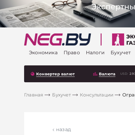
Экономика
Право
Налоги
Бухучет
Конвертер валют
Валюта
USD:
2.9
Главная
Бухучет
Консультации
Огра
назад