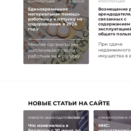
КОНСУЛЬТАЦИИ
16.06.2026
КОНСУЛЬТАЦИИ
Единовременная
Возмещение 
материальная помощь
арендодателя
работнику к отпуску на
связанных с
оздоровление в 2026
содержанием
году
эксплуатацие
общего польз
При сдаче
Многие организации
недвижимого
выплачивают своим
имущества в 
работникам к отпуску
арендатор, к
единовременную
правило, воз
материальную помощь
арендодател
на оздоровление.
расходы, свя
Рассмотрим вопросы
содержанием
отражения в
эксплуатацие
бухгалтерском и
ремонтом ар
налоговом учете
имущества, а
хозяйственных
НОВЫЕ СТАТЬИ НА САЙТЕ
затраты на с
операций по
содержание,
начислению и выплате
НОВОСТИ ЗАКОНОДАТЕЛЬСТВА
07.08.2026
КОММЕНТАРИИ И 
коммунальны
работникам такой
Что изменилось в
МНС:
услуги. Возни
матпомощи.
Беларуси с 30 июня по
неподтвержд