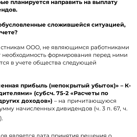
рые планируется направить на выплату
ендов.
 обусловленные сложившейся ситуацией,
учете?
астникам ООО, не являющимся работниками
ет необходимость формирования перед ними
ется в учете общества следующей
ленная прибыль (непокрытый убыток)» – К-
едителями» (субсч. 75-2 «Расчеты по
других доходов»)
– на причитающуюся
мму начисленных дивидендов (ч. 3 п. 67, ч.
1
).
ов является дата принятия решения о