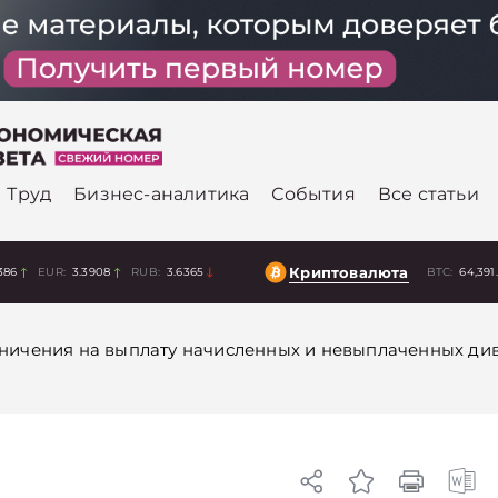
Труд
Бизнес-аналитика
События
Все статьи
Криптовалюта
386
EUR:
3.3908
RUB:
3.6365
BTC:
64,391
ничения на выплату начисленных и невыплаченных ди