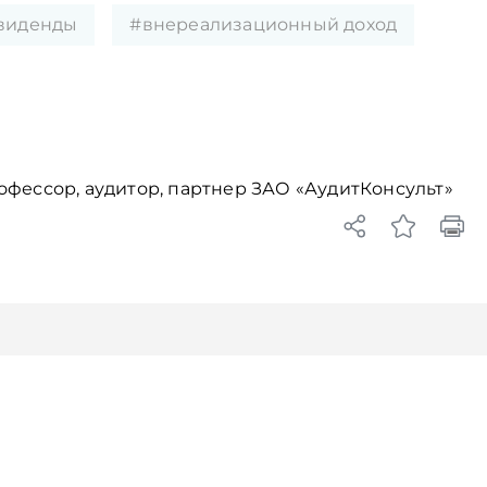
виденды
#внереализационный доход
офессор, аудитор, партнер ЗАО «АудитКонсульт»