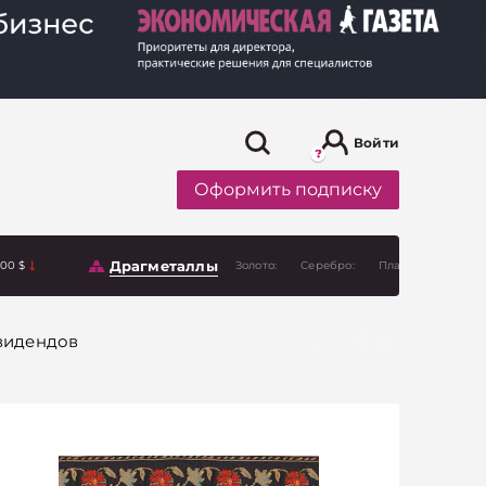
Войти
Оформить подписку
Драгметаллы
.00 $
Золото:
Серебро:
Платина:
видендов