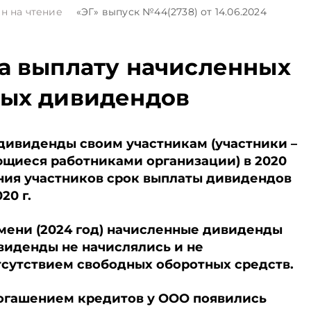
н на чтение
«ЭГ»
выпуск №44(2738)
от 14.06.2024
а выплату начисленных
ных дивидендов
дивиденды своим участникам (участники –
ющиеся работниками организации) в 2020
ния участников срок выплаты дивидендов
20 г.
мени (2024 год) начисленные дивиденды
виденды не начислялись и не
тсутствием свободных оборотных средств.
 погашением кредитов у ООО появились