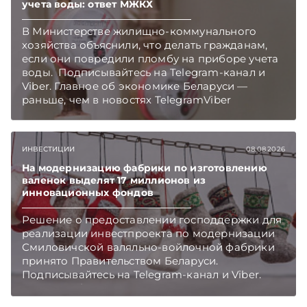
учета воды: ответ МЖКХ
В Министерстве жилищно-коммунального
хозяйства объяснили, что делать гражданам,
если они повредили пломбу на приборе учета
воды. Подписывайтесь на Telegram‑канал и
Viber. Главное об экономике Беларуси —
раньше, чем в новостях TelegramViber
ИНВЕСТИЦИИ
08.08.2026
На модернизацию фабрики по изготовлению
валенок выделят 17 миллионов из
инновационных фондов
Решение о предоставлении господдержки для
реализации инвестпроекта по модернизации
Смиловичской валяльно-войлочной фабрики
принято Правительством Беларуси.
Подписывайтесь на Telegram‑канал и Viber.
Главное об экономике Беларуси — раньше,
чем в новостях TelegramViber