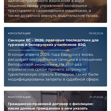
административного взыскания в виде
лишения права управления колесными
тракторами и самоходными машинами, а
также досрочно вернуть водительские права.
Механизм предусмотрен в обновленном
ПИКоАП, но касается он не всех.
Подписывайтесь на Telegram‑канал и Viber,
КОНСУЛЬТАЦИИ
09.06.2026
чтобы не пропускать новые статьи
TelegramViber
Санкции ЕС – 2026: правовые последствия для
туризма и белорусских участников ВЭД
В конце апреля 2026 года Евросоюз вновь
расширил секторальные санкции в отношении
белорусской экономики. На этот раз
ограничения среди прочего затронули
туристическую отрасль Беларуси, также были
модифицированы запреты в судебной сфере.
Правовой контекст и последствия введения
очередных ограничительных мер «ЭГ»
обсудила с Юрием Владимировичем
КОНСУЛЬТАЦИИ
01.07.2026
Шумиловым, основателем и партнером
юридической фирмы YS Advisors,
Гражданско-правовой договор с физлицом:
какие данные гражданина в нем указать
специализирующейся на санкционном праве.