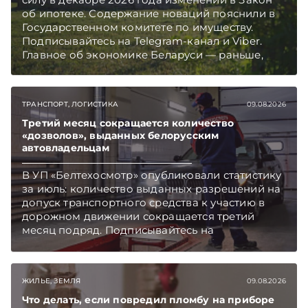
об ипотеке. Содержание новаций пояснили в
Государственном комитете по имуществу.
Подписывайтесь на Telegram‑канал и Viber.
Главное об экономике Беларуси — раньше,
чем в новостях TelegramViber
ТРАНСПОРТ, ЛОГИСТИКА
09.08.2026
Третий месяц сокращается количество
«дозволов», выданных белорусским
автовладельцам
В УП «Белтехосмотр» опубликовали статистику
за июль: количество выданных разрешений на
допуск транспортного средства к участию в
дорожном движении сокращается третий
месяц подряд. Подписывайтесь на
Telegram‑канал и Viber. Главное об экономике
Беларуси — раньше, чем в новостях
TelegramViber
ЖИЛЬЕ, ЗЕМЛЯ
09.08.2026
Что делать, если повредил пломбу на приборе