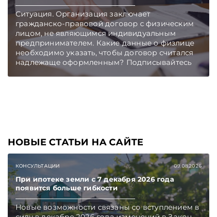
Подписывайтесь на Telegram‑канал и Viber.
Ситуация. Организация заключает
Главное об экономике Беларуси — раньше,
гражданско-правовой договор с физическим
чем в новостях TelegramViber
лицом, не являющимся индивидуальным
предпринимателем. Какие данные о физлице
необходимо указать, чтобы договор считался
надлежаще оформленным? Подписывайтесь
на Telegram‑канал и Viber. Главное об
экономике Беларуси — раньше, чем в новостях
TelegramViber
НОВЫЕ СТАТЬИ НА САЙТЕ
КОНСУЛЬТАЦИИ
09.08.2026
При ипотеке земли с 7 декабря 2026 года
появится больше гибкости
Новые возможности связаны со вступлением в
силу в декабре 2026 года изменений в Закон