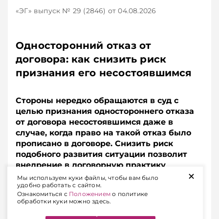
«ЭГ»
выпуск № 29 (2846)
от 04.08.2026
Односторонний отказ от
договора: как снизить риск
признания его несостоявшимся
Стороны нередко обращаются в суд с
целью признания одностороннего отказа
от договора несостоявшимся даже в
случае, когда право на такой отказ было
прописано в договоре. Снизить риск
подобного развития ситуации позволит
внедрение в договорную практику
+
немецкого института Nachfrist.
Мы используем куки файлы, чтобы вам было
удобно работать с сайтом.
Разъясняем, в чем суть этого правового
Ознакомиться с
Положением
о политике
инструмента и как его «вписать» в
обработки куки можно здесь.
белорусский контекст.