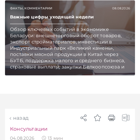
ФАКТЫ, КОММЕНТАРИИ
08.08.2026
Важные цифры уходящей недели
Обзор ключевых событий в экономике
Беларуси: внешнеторговый оборот товаров,
экспорт стройматериалов, инвестиции в
Индустриальный парк «Великий камень»,
поставки мясной продукции в Китай через
БУТБ, поддержка малого и среднего бизнеса,
страховые выплаты, закупки Белкоопсоюза и
рост продаж новых автомобилей.
Подписывайтесь на Telegram‑канал и Viber.
Главное об экономике Беларуси — раньше,
чем в новостях TelegramViber
назад
Консультации
04.08.2026
13
мин