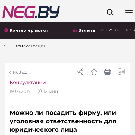
Конвертер валют
Валюта
USD:
2.9386
EUR:
3
Консультации
назад
Консультации
19.05.2017
12
мин
Можно ли посадить фирму, или
уголовная ответственность для
юридического лица