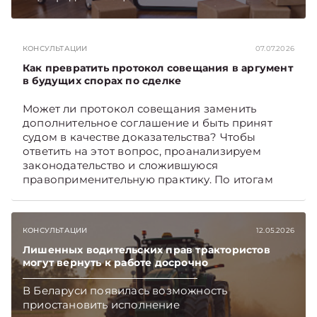
первоочередные шаги, которые белорусские
селлеры должны предпринять как можно
скорее. Какие – поясняет юрист юридической
КОНСУЛЬТАЦИИ
07.07.2026
компании «Экономические споры» Наталия
ТАБАЛА. Подписывайтесь на Telegram‑канал и
Как превратить протокол совещания в аргумент
Viber. Главное об экономике Беларуси —
в будущих спорах по сделке
раньше, чем в новостях TelegramViber
Может ли протокол совещания заменить
дополнительное соглашение и быть принят
судом в качестве доказательства? Чтобы
ответить на этот вопрос, проанализируем
законодательство и сложившуюся
правоприменительную практику. По итогам
дадим рекомендации, как обеспечить
доказательственную силу протокола.
Подписывайтесь на Telegram‑канал и Viber.
КОНСУЛЬТАЦИИ
12.05.2026
Главное об экономике Беларуси — раньше,
чем в новостях TelegramViber
Лишенных водительских прав трактористов
могут вернуть к работе досрочно
В Беларуси появилась возможность
приостановить исполнение