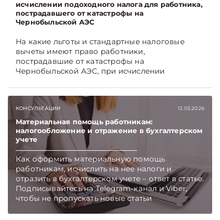
исчислении подоходного налога для работника,
пострадавшего от катастрофы на
Чернобыльской АЭС
На какие льготы и стандартные налоговые
вычеты имеют право работники,
пострадавшие от катастрофы на
Чернобыльской АЭС, при исчислении
подоходного налога, читайте в материале.
Подписывайтесь на Telegram‑канал и Viber,
чтобы не пропускать новые статьи
КОНСУЛЬТАЦИИ
12.05.2026
TelegramViber
Материальная помощь работникам:
налогообложение и отражение в бухгалтерском
учете
Как оформить материальную помощь
работникам, исчислить на нее налоги и
отразить в бухгалтерском учете – ответ в статье.
Подписывайтесь на Telegram‑канал и Viber,
чтобы не пропускать новые статьи
TelegramViber