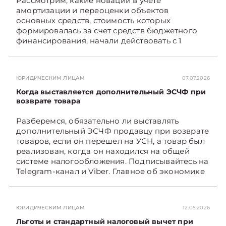
Рассмотрим, какие новации в учете
амортизации и переоценки объектов
основных средств, стоимость которых
формировалась за счет средств бюджетного
финансирования, начали действовать с 1
января 2026 года, а также как они отражаются
в бухгалтерском учете и влияют на
налогообложение прибыли. Подписывайтесь
ЮРИДИЧЕСКИМ ЛИЦАМ
07.07.2026
на Telegram‑канал и Viber. Главное об
экономике Беларуси — раньше, чем в новостях
Когда выставляется дополнительный ЭСЧФ при
TelegramViber
возврате товара
Разберемся, обязательно ли выставлять
дополнительный ЭСЧФ продавцу при возврате
товаров, если он перешел на УСН, а товар был
реализован, когда он находился на общей
системе налогообложения. Подписывайтесь на
Telegram‑канал и Viber. Главное об экономике
Беларуси — раньше, чем в новостях
TelegramViber
ЮРИДИЧЕСКИМ ЛИЦАМ
12.05.2026
Льготы и стандартный налоговый вычет при