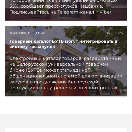
приобретении их в лизинг увеличен с 40% до
50%, сообщает пресс-служба Нацбанка.
Подписывайтесь на Telegram‑канал и Viber.
Главное об экономике Беларуси — раньше,
чем в новостях TelegramViber
ТОРГОВЛЯ. ОБЩЕПИТ
06.08.2026
Товарный каталог БУТБ могут интегрировать в
систему госзакупок
Электронный каталог товаров, разработанный
на Белорусской универсальной товарной
бирже (БУТБ), может стать единой
общенациональной системой для организации
закупок и продвижения белорусской
продукции на внутреннем и внешних рынках,
сообщает пресс-служба МАРТ.
Подписывайтесь на Telegram‑канал и Viber.
Главное об экономике Беларуси — раньше,
чем в новостях TelegramViber