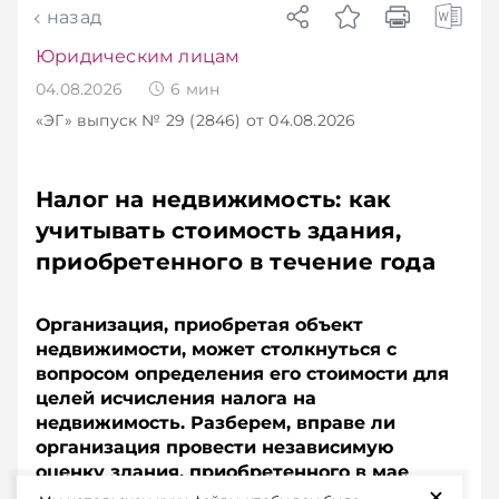
назад
Юридическим лицам
04.08.2026
6
мин
«ЭГ»
выпуск № 29 (2846)
от 04.08.2026
Налог на недвижимость: как
учитывать стоимость здания,
приобретенного в течение года
Организация, приобретая объект
недвижимости, может столкнуться с
вопросом определения его стоимости для
целей исчисления налога на
недвижимость. Разберем, вправе ли
организация провести независимую
оценку здания, приобретенного в мае
+
2026 года, по состоянию на 1 января