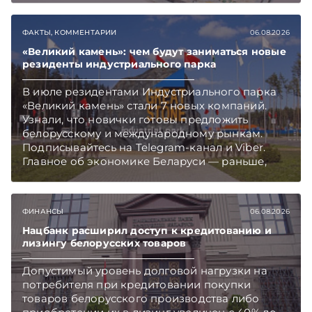
ФАКТЫ, КОММЕНТАРИИ
06.08.2026
«Великий камень»: чем будут заниматься новые
резиденты индустриального парка
В июле резидентами Индустриального парка
«Великий камень» стали 7 новых компаний.
Узнали, что новички готовы предложить
белорусскому и международному рынкам.
Подписывайтесь на Telegram‑канал и Viber.
Главное об экономике Беларуси — раньше,
чем в новостях TelegramViber
ФИНАНСЫ
06.08.2026
Нацбанк расширил доступ к кредитованию и
лизингу белорусских товаров
Допустимый уровень долговой нагрузки на
потребителя при кредитовании покупки
товаров белорусского производства либо