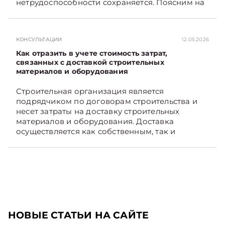
нетрудоспособности сохраняется. Поясним на
примере. Подписывайтесь на Telegram‑канал и
Viber. Главное об экономике Беларуси —
раньше, чем в новостях TelegramViber
КОНСУЛЬТАЦИИ
12.05.2026
Как отразить в учете стоимость затрат,
связанных с доставкой строительных
материалов и оборудования
Строительная организация является
подрядчиком по договорам строительства и
несет затраты на доставку строительных
материалов и оборудования. Доставка
осуществляется как собственным, так и
наемным транспортом. Рассмотрим, как
отразить в бухгалтерском учете затраты в этом
случае. Подписывайтесь на Telegram‑канал и
Viber, чтобы не пропускать новые статьи
TelegramViber
НОВЫЕ СТАТЬИ НА САЙТЕ