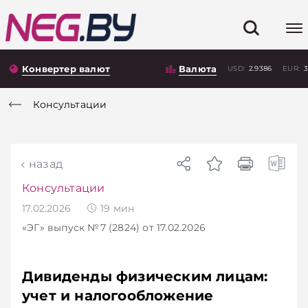
Конвертер валют
Валюта
USD:
2.9386
EUR:
3
Консультации
назад
Консультации
17.02.2026
19
мин
«ЭГ»
выпуск №7 (2824)
от 17.02.2026
Дивиденды физическим лицам:
учет и налогообложение