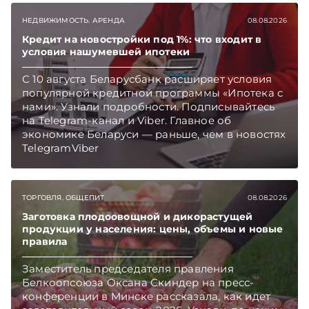
НЕДВИЖИМОСТЬ. АРЕНДА
08.08.2026
Кредит на новостройки под 1%: что входит в
условия нашумевшей ипотеки
С 10 августа Беларусбанк расширяет условия
популярной кредитной программы «Ипотека с
нами». Узнали подробности. Подписывайтесь
на Telegram‑канал и Viber. Главное об
экономике Беларуси — раньше, чем в новостях
TelegramViber
ТОРГОВЛЯ. ОБЩЕПИТ
08.08.2026
Заготовка плодоовощной и дикорастущей
продукции у населения: цены, объемы и новые
правила
Заместитель председателя правления
Белкоопсоюза Оксана Скиндер на пресс-
конференции в Минске рассказала, как идет