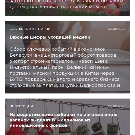
заготовительный сезон-2026. Узнали, по каким
ценам у населения в настоящий момент
закупают продукцию, сколько
приемозаготовительных пунктов работает и
как изменились правила игры в текущем году.
ФАКТЫ, КОММЕНТАРИИ
08.08.2026
Подписывайтесь на Telegram‑канал и Viber.
Главное об экономике Беларуси — раньше,
Важные цифры уходящей недели
чем в новостях TelegramViber
Обзор ключевых событий в экономике
Беларуси: внешнеторговый оборот товаров,
экспорт стройматериалов, инвестиции в
Индустриальный парк «Великий камень»,
поставки мясной продукции в Китай через
БУТБ, поддержка малого и среднего бизнеса,
страховые выплаты, закупки Белкоопсоюза и
рост продаж новых автомобилей.
Подписывайтесь на Telegram‑канал и Viber.
Главное об экономике Беларуси — раньше,
ИНВЕСТИЦИИ
08.08.2026
чем в новостях TelegramViber
На модернизацию фабрики по изготовлению
валенок выделят 17 миллионов из
инновационных фондов