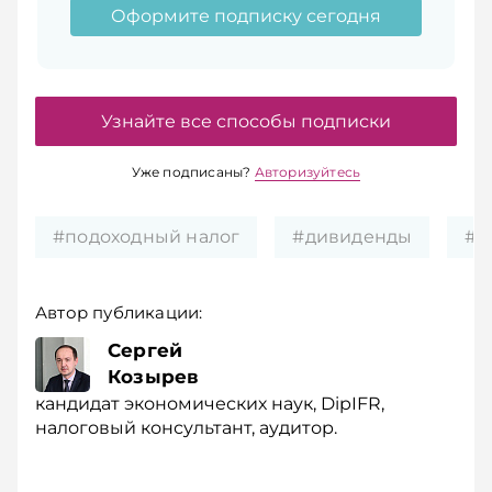
Оформите подписку сегодня
Узнайте все способы подписки
Уже подписаны?
Авторизуйтесь
#подоходный налог
#дивиденды
#д
Автор публикации:
Сергей
Козырев
кандидат экономических наук, DipIFR,
налоговый консультант, аудитор.