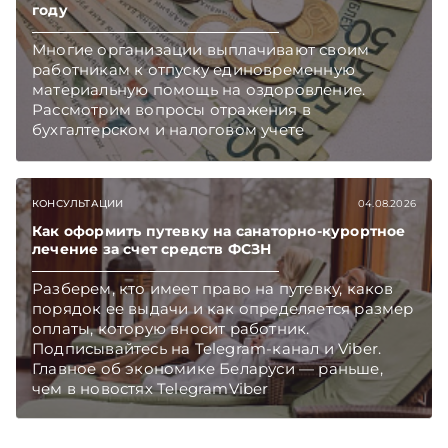
году
Многие организации выплачивают своим
работникам к отпуску единовременную
материальную помощь на оздоровление.
Рассмотрим вопросы отражения в
бухгалтерском и налоговом учете
хозяйственных операций по начислению и
выплате работникам такой матпомощи.
Подписывайтесь на Telegram‑канал и Viber.
КОНСУЛЬТАЦИИ
04.08.2026
Главное об экономике Беларуси — раньше,
чем в новостях TelegramViber
Как оформить путевку на санаторно-курортное
лечение за счет средств ФСЗН
Разберем, кто имеет право на путевку, каков
порядок ее выдачи и как определяется размер
оплаты, которую вносит работник.
Подписывайтесь на Telegram‑канал и Viber.
Главное об экономике Беларуси — раньше,
чем в новостях TelegramViber