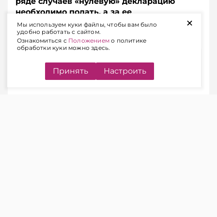
ряде случаев «нулевую» декларацию
необходимо подать, а за ее
+
непредставление предусмотрена
Мы используем куки файлы, чтобы вам было
удобно работать с сайтом.
административная ответственность.
Ознакомиться с
Положением
о политике
обработки куки можно здесь.
Содержание
Принять
Настроить
КОГДА НАЛОГОВУЮ
ДЕКЛАРАЦИЮ НУЖНО
ПРЕДСТАВЛЯТЬ
ЧИТАЙТЕ ТАКЖЕ
Подоходный налог: когда в
декларации может появиться
«минус» и что это значит