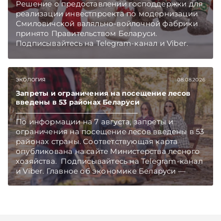
Решение о предоставлении господдержки для
реализации инвестпроекта по модернизации
Смиловичской валяльно-войлочной фабрики
принято Правительством Беларуси.
Подписывайтесь на Telegram‑канал и Viber.
Главное об экономике Беларуси — раньше,
чем в новостях TelegramViber
ЭКОЛОГИЯ
08.08.2026
Запреты и ограничения на посещение лесов
введены в 53 районах Беларуси
По информации на 7 августа, запреты и
ограничения на посещение лесов введены в 53
районах страны. Соответствующая карта
опубликована на сайте Министерства лесного
хозяйства. Подписывайтесь на Telegram‑канал
и Viber. Главное об экономике Беларуси —
раньше, чем в новостях TelegramViber