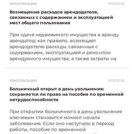
КОНСУЛЬТАЦИИ
07.07.2026
Возмещение расходов арендодателя,
связанных с содержанием и эксплуатацией
мест общего пользования
При сдаче недвижимого имущества в аренду
арендатор, как правило, возмещает
арендодателю расходы, связанные с
содержанием, эксплуатацией и ремонтом
арендуемого имущества, а также затраты на
санитарное содержание, коммунальные и
иные услуги. Возникает вопрос: как
определяется сумма возмещения расходов,
КОНСУЛЬТАЦИИ
07.07.2026
связанных с содержанием и эксплуатацией
мест общего пользования, в частности –
Больничный открыт в день увольнения:
контрольно-­пропускного пункта? Рассмотрим
сохраняется ли право на пособие по временной
нетрудоспособности
порядок их распределения. Подписывайтесь
на Telegram‑канал и Viber. Главное об
При открытии больничного в день увольнения
экономике Беларуси — раньше, чем в новостях
ключевым становится момент начала
TelegramViber
заболевания. Если оно наступило в период
работы, пособие по временной