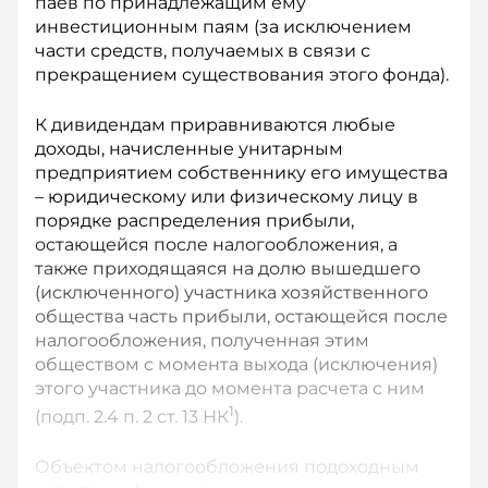
паев по принадлежащим ему
инвестиционным паям (за исключением
части средств, получаемых в связи с
прекращением существования этого фонда).
К дивидендам приравниваются любые
доходы, начисленные унитарным
предприятием собственнику его имущества
– юридическому или физическому лицу в
порядке распределения прибыли,
остающейся после налогообложения, а
также приходящаяся на долю вышедшего
(исключенного) участника хозяйственного
общества часть прибыли, остающейся после
налогообложения, полученная этим
обществом с момента выхода (исключения)
этого участника до момента расчета с ним
1
(подп. 2.4 п. 2 ст. 13 НК
).
Объектом налогообложения подоходным