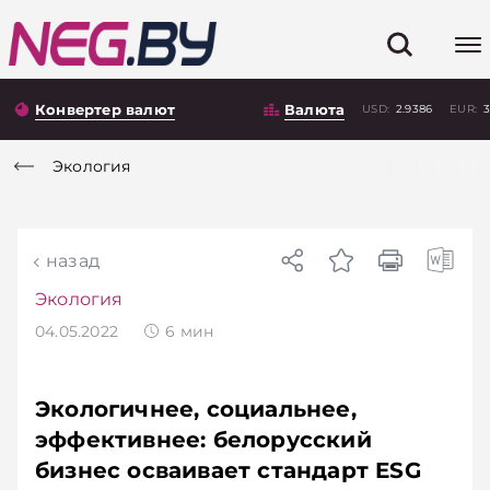
Конвертер валют
Валюта
USD:
2.9386
EUR:
3
Экология
назад
Экология
04.05.2022
6
мин
Экологичнее, социальнее,
эффективнее: белорусский
бизнес осваивает стандарт ESG