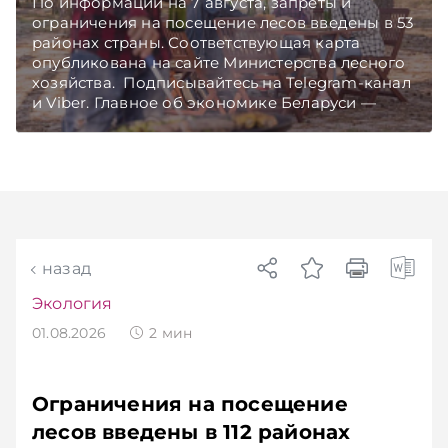
По информации на 7 августа, запреты и
ограничения на посещение лесов введены в 53
районах страны. Соответствующая карта
опубликована на сайте Министерства лесного
хозяйства. Подписывайтесь на Telegram‑канал
и Viber. Главное об экономике Беларуси —
раньше, чем в новостях TelegramViber
назад
Экология
01.08.2026
2
мин
Ограничения на посещение
лесов введены в 112 районах