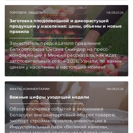
ТОРГОВЛЯ. ОБЩЕПИТ
08.08.2026
Заготовка плодоовощной и дикорастущей
продукции у населения: цены, объемы и новые
правила
Заместитель председателя правления
Белкоопсоюза Оксана Скиндер на пресс-
конференции в Минске рассказала, как идет
заготовительный сезон-2026. Узнали, по каким
ценам у населения в настоящий момент
закупают продукцию, сколько
приемозаготовительных пунктов работает и
как изменились правила игры в текущем году.
ФАКТЫ, КОММЕНТАРИИ
08.08.2026
Подписывайтесь на Telegram‑канал и Viber.
Главное об экономике Беларуси — раньше,
Важные цифры уходящей недели
чем в новостях TelegramViber
Обзор ключевых событий в экономике
Беларуси: внешнеторговый оборот товаров,
экспорт стройматериалов, инвестиции в
Индустриальный парк «Великий камень»,
поставки мясной продукции в Китай через