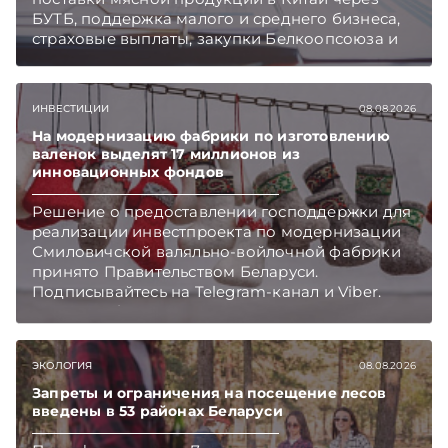
БУТБ, поддержка малого и среднего бизнеса,
страховые выплаты, закупки Белкоопсоюза и
рост продаж новых автомобилей.
Подписывайтесь на Telegram‑канал и Viber.
Главное об экономике Беларуси — раньше,
ИНВЕСТИЦИИ
08.08.2026
чем в новостях TelegramViber
На модернизацию фабрики по изготовлению
валенок выделят 17 миллионов из
инновационных фондов
Решение о предоставлении господдержки для
реализации инвестпроекта по модернизации
Смиловичской валяльно-войлочной фабрики
принято Правительством Беларуси.
Подписывайтесь на Telegram‑канал и Viber.
Главное об экономике Беларуси — раньше,
чем в новостях TelegramViber
ЭКОЛОГИЯ
08.08.2026
Запреты и ограничения на посещение лесов
введены в 53 районах Беларуси