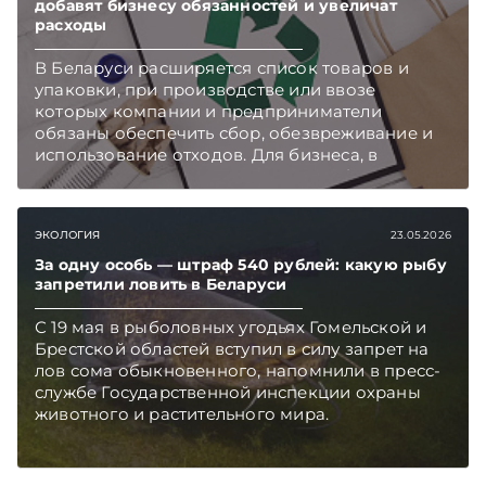
добавят бизнесу обязанностей и увеличат
расходы
В Беларуси расширяется список товаров и
упаковки, при производстве или ввозе
которых компании и предприниматели
обязаны обеспечить сбор, обезвреживание и
использование отходов. Для бизнеса, в
процессе деятельности которого образуются
соответствующие отходы, это означает
появление с 2027 года новых обязанностей и
ЭКОЛОГИЯ
23.05.2026
потенциальное увеличение затрат.
Подписывайтесь на Telegram‑канал и Viber.
За одну особь — штраф 540 рублей: какую рыбу
Главное об экономике Беларуси — раньше,
запретили ловить в Беларуси
чем в новостях TelegramViber
С 19 мая в рыболовных угодьях Гомельской и
Брестской областей вступил в силу запрет на
лов сома обыкновенного, напомнили в пресс-
службе Государственной инспекции охраны
животного и растительного мира.