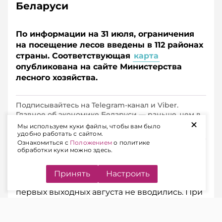
Беларуси
По информации на 31 июля, ограничения
на посещение лесов введены в 112 районах
страны. Соответствующая
карта
опубликована на сайте Министерства
лесного хозяйства.
Подписывайтесь на Telegram‑канал и Viber.
Главное об экономике Беларуси — раньше, чем в
+
новостях
Telegram
Viber
Мы используем куки файлы, чтобы вам было
удобно работать с сайтом.
Ознакомиться с
Положением
о политике
обработки куки можно здесь.
ГДЕ ДЕЙСТВУЮТ ОГРАНИЧЕНИЯ
Принять
Настроить
Запреты на посещение лесов накануне
первых выходных августа не вводились. При
этом вернувшаяся в страну жара не могла не
повлиять на ситуацию с пожароопасностью.