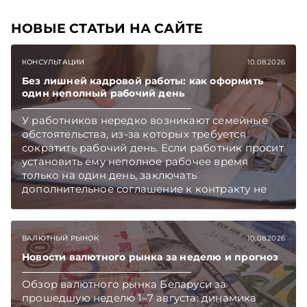
НОВЫЕ СТАТЬИ НА САЙТЕ
КОНСУЛЬТАЦИИ
10.08.2026
Без лишней кадровой работы: как оформить
один неполный рабочий день
У работников нередко возникают семейные
обстоятельства, из-за которых требуется
сократить рабочий день. Если работник просит
установить ему неполное рабочее время
только на один день, заключать
дополнительное соглашение к контракту не
требуется – достаточно оформить приказ
нанимателя, рассказали в Комитете по труду,
занятости и социальной защите
ВАЛЮТНЫЙ РЫНОК
10.08.2026
Мингорисполкома. Подписывайтесь на
Telegram‑канал и Viber. Главное об экономике
Новости валютного рынка за неделю и прогноз
Беларуси — раньше, чем в новостях
Обзор валютного рынка Беларуси за
TelegramViber
прошедшую неделю 1–7 августа: динамика