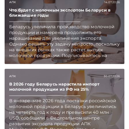
АПК
14.07.2026
Что будет с молочным экспортом Беларуси в
ближайшие годы
Беларусь увеличила производство молочной
продукции и намерена продолжить его
наращивание для увеличения экспорта.
Однако решить эту задачу непросто, поскольку
на внешних рынках также растет выпуск
молочной продукции. Подписывайтесь на
Telegram‑канал и Viber. Главное об экономике
Беларуси — раньше, чем в новостях
TelegramViber
АПК
30.07.2026
В 2026 году Беларусь нарастила импорт
молочной продукции из РФ на 25%
В январе–мае 2026 года поставки российской
молочной продукции в Беларусь увеличились
на четверть год к году и превысили 40 млн
USD, сообщили в Федеральном центре
развития экспорта продукции АПК