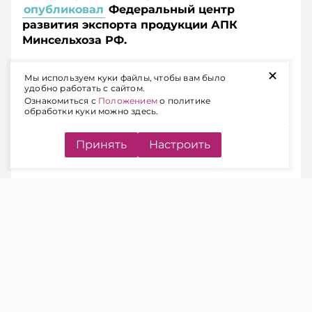
опубликовал
Федеральный центр
развития экспорта продукции АПК
Минсельхоза РФ.
+
Подписывайтесь на Telegram‑канал и Viber.
Мы используем куки файлы, чтобы вам было
удобно работать с сайтом.
Главное об экономике Беларуси — раньше, чем в
Ознакомиться с
Положением
о политике
новостях
Telegram
Viber
обработки куки можно здесь.
Принять
Настроить
ИТОГИ ПОЛУГОДИЯ
ЧИТАЙТЕ ТАКЖЕ
В 2026 году Беларусь нарастила
импорт молочной продукции из РФ
на 25%
Согласно оценкам экспертов в январе –