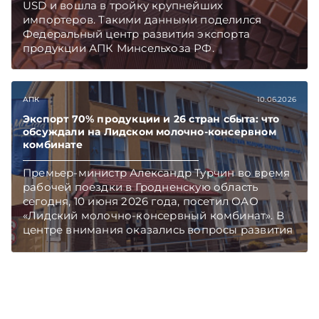
USD и вошла в тройку крупнейших
импортеров. Такими данными поделился
Федеральный центр развития экспорта
продукции АПК Минсельхоза РФ.
Подписывайтесь на Telegram‑канал и Viber.
Главное об экономике Беларуси — раньше,
чем в новостях TelegramViber
АПК
10.06.2026
Экспорт 70% продукции и 26 стран сбыта: что
обсуждали на Лидском молочно-консервном
комбинате
Премьер-министр Александр Турчин во время
рабочей поездки в Гродненскую область
сегодня, 10 июня 2026 года, посетил ОАО
«Лидский молочно-консервный комбинат». В
центре внимания оказались вопросы развития
молочного рынка, расширения экспортных
поставок и повышения эффективности
переработки молока. Подписывайтесь на
Telegram‑канал и Viber. Главное об экономике
Беларуси — раньше, чем в новостях
TelegramViber