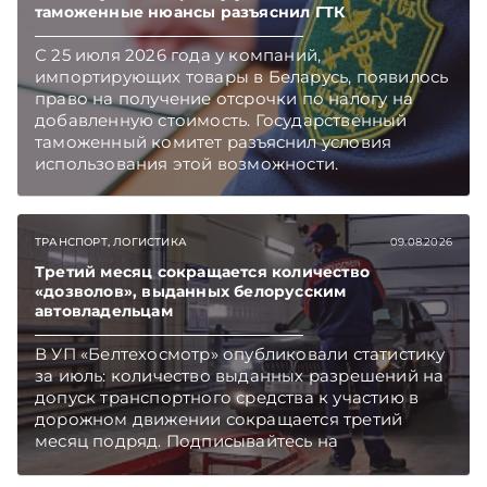
таможенные нюансы разъяснил ГТК
С 25 июля 2026 года у компаний,
импортирующих товары в Беларусь, появилось
право на получение отсрочки по налогу на
добавленную стоимость. Государственный
таможенный комитет разъяснил условия
использования этой возможности.
Подписывайтесь на Telegram‑канал и Viber.
Главное об экономике Беларуси — раньше,
чем в новостях TelegramViber
ТРАНСПОРТ, ЛОГИСТИКА
09.08.2026
Третий месяц сокращается количество
«дозволов», выданных белорусским
автовладельцам
В УП «Белтехосмотр» опубликовали статистику
за июль: количество выданных разрешений на
допуск транспортного средства к участию в
дорожном движении сокращается третий
месяц подряд. Подписывайтесь на
Telegram‑канал и Viber. Главное об экономике
Беларуси — раньше, чем в новостях