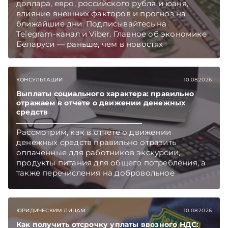
доллара, евро, российского рубля и юаня,
влияние внешних факторов и прогноз на
ближайшие дни. Подписывайтесь на
Telegram‑канал и Viber. Главное об экономике
Беларуси — раньше, чем в новостях
TelegramViber
КОНСУЛЬТАЦИИ
10.08.2026
Выплаты социального характера: правильно
отражаем в отчете о движении денежных
средств
Рассмотрим, как в отчете о движении
денежных средств правильно отразить
оплаченные для работников экскурсии,
продукты питания для общего потребления, а
также перечисления на добровольное
медицинское страхование.
ЮРИДИЧЕСКИМ ЛИЦАМ
10.08.2026
Как получить отсрочку уплаты ввозного НДС: