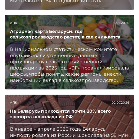
Минсельхоза РФ. Подписывайтесь на
Telegram‑канал и Viber. Главное об экономике
Беларуси — раньше, чем в новостях
TelegramViber
АПК
16.06.2026
Аграрная карта Беларуси: где
сельхозпроизводство растет, а где снижается
В Национальном статистическом комитете
опубликовали уточненные данные по
производству сельскохозяйственной
продукции за 2025 год. «ЭГ» проанализировала
цифры, чтобы понять, какие регионы внесли
наибольший вклад в сельхозпроизводство.
Подписывайтесь на Telegram‑канал и Viber.
Главное об экономике Беларуси — раньше,
чем в новостях TelegramViber
АПК
02.07.2026
На Беларусь приходится почти 20% всего
экспорта шоколада из РФ
В январе – апреле 2026 года Беларусь
импортировала из России шоколада на 58 млн