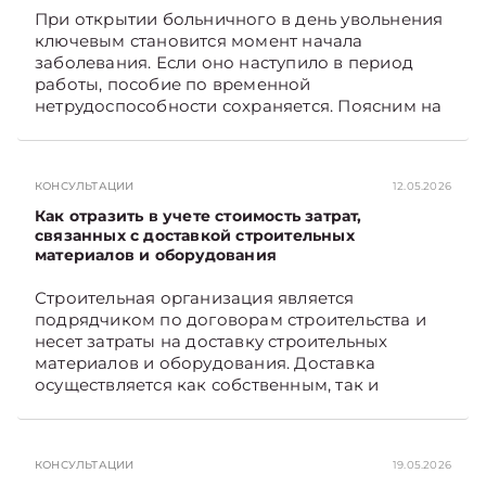
на Telegram‑канал и Viber. Главное об
При открытии больничного в день увольнения
экономике Беларуси — раньше, чем в новостях
ключевым становится момент начала
TelegramViber
заболевания. Если оно наступило в период
работы, пособие по временной
нетрудоспособности сохраняется. Поясним на
примере. Подписывайтесь на Telegram‑канал и
Viber. Главное об экономике Беларуси —
раньше, чем в новостях TelegramViber
КОНСУЛЬТАЦИИ
12.05.2026
Как отразить в учете стоимость затрат,
связанных с доставкой строительных
материалов и оборудования
Строительная организация является
подрядчиком по договорам строительства и
несет затраты на доставку строительных
материалов и оборудования. Доставка
осуществляется как собственным, так и
наемным транспортом. Рассмотрим, как
отразить в бухгалтерском учете затраты в этом
случае. Подписывайтесь на Telegram‑канал и
КОНСУЛЬТАЦИИ
19.05.2026
Viber, чтобы не пропускать новые статьи