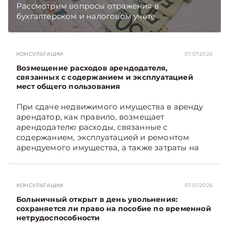
Рассмотрим вопросы отражения в
бухгалтерском и налоговом учете
хозяйственных операций по начислению и
выплате работникам такой матпомощи.
Подписывайтесь на Telegram‑канал и Viber.
КОНСУЛЬТАЦИИ
07.07.2026
Главное об экономике Беларуси — раньше,
чем в новостях TelegramViber
Возмещение расходов арендодателя,
связанных с содержанием и эксплуатацией
мест общего пользования
При сдаче недвижимого имущества в аренду
арендатор, как правило, возмещает
арендодателю расходы, связанные с
содержанием, эксплуатацией и ремонтом
арендуемого имущества, а также затраты на
санитарное содержание, коммунальные и
иные услуги. Возникает вопрос: как
определяется сумма возмещения расходов,
КОНСУЛЬТАЦИИ
07.07.2026
связанных с содержанием и эксплуатацией
мест общего пользования, в частности –
Больничный открыт в день увольнения:
контрольно-­пропускного пункта? Рассмотрим
сохраняется ли право на пособие по временной
нетрудоспособности
порядок их распределения. Подписывайтесь