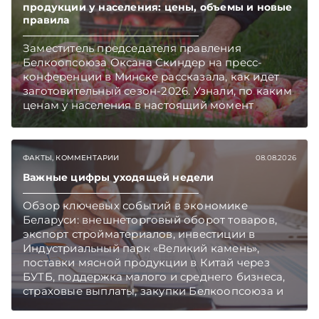
продукции у населения: цены, объемы и новые
правила
Заместитель председателя правления
Белкоопсоюза Оксана Скиндер на пресс-
конференции в Минске рассказала, как идет
заготовительный сезон-2026. Узнали, по каким
ценам у населения в настоящий момент
закупают продукцию, сколько
приемозаготовительных пунктов работает и
как изменились правила игры в текущем году.
ФАКТЫ, КОММЕНТАРИИ
08.08.2026
Подписывайтесь на Telegram‑канал и Viber.
Главное об экономике Беларуси — раньше,
Важные цифры уходящей недели
чем в новостях TelegramViber
Обзор ключевых событий в экономике
Беларуси: внешнеторговый оборот товаров,
экспорт стройматериалов, инвестиции в
Индустриальный парк «Великий камень»,
поставки мясной продукции в Китай через
БУТБ, поддержка малого и среднего бизнеса,
страховые выплаты, закупки Белкоопсоюза и
рост продаж новых автомобилей.