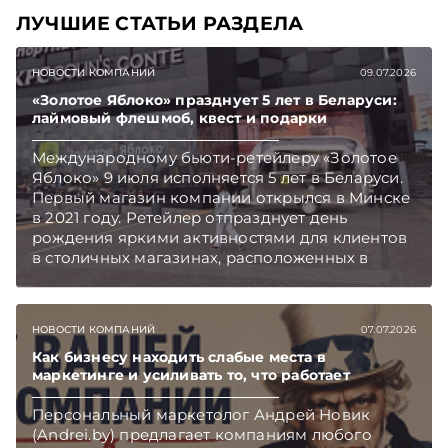
ЛУЧШИЕ СТАТЬИ РАЗДЕЛА
НОВОСТИ КОМПАНИЙ
09.07.2026
«Золотое Яблоко» празднует 5 лет в Беларуси:
лаймовый флешмоб, квест и подарки
Международному бьюти-ретейлеру «Золотое
Яблоко» 9 июля исполняется 5 лет в Беларуси.
Первый магазин компании открылся в Минске
в 2021 году. Ретейлер отпразднует день
рождения яркими активностями для клиентов
в столичных магазинах, расположенных в
торгово-развлекательных центрах Galleria
Minsk и GreenCity. Подписывайтесь на
Telegram‑канал и Viber. Главное об экономике
НОВОСТИ КОМПАНИЙ
07.07.2026
Беларуси — раньше, чем в новостях
TelegramViber
Как бизнесу находить слабые места в
маркетинге и усиливать то, что работает
Персональный маркетолог Андрей Новик
(Andrei.by) предлагает компаниям любого