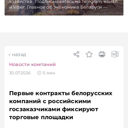
хозяйства. Подписывайтесь на Telegram‑канал
и Viber. Главное об экономике Беларуси —
раньше, чем в новостях TelegramViber
назад
Новости компаний
30.07.2026
5
мин
Первые контракты белорусских
компаний с российскими
госзаказчиками фиксируют
торговые площадки