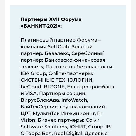
Партнеры XVII Форума
«БАНКИТ-2021»:
Платиновый партнер Форума –
компания SoftClub; Золотой
партнер: Бевалекс; Серебряный
партнер: Банковско-финансовая
телесеть; Партнер по безопасности:
IBA Group; Online-партнеры:
СИСТЕМНЫЕ ТЕХНОЛОГИИ,
beСloud, BI.ZONE, Белагропромбанк
и VISA; Партнеры секций:
ВирусБлокАда, InfoWatch,
БайТехСервис, группа компаний
ЦРТ, МультиТек Инжиниринг, R-
Vision; Бизнес партнеры: Colvir
Software Solutions, ЮНИТ, Group-IB,
С-Терра Бел, Real Digital; Деловые