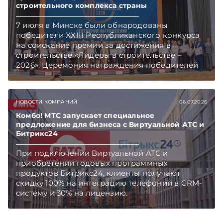
строительного комплекса страны
7 июля в Минске были обнародованы
победители XХIII Республиканского конкурса
на соискание премии за достижения в
строительстве «Лидеры в строительстве –
2026». Церемония награждения победителей
состоялась в столичном «Президент Отеле».
Награды победителям вручены в более чем 25
номинациях.
НОВОСТИ КОМПАНИЙ
06.07.2026
Комбо! МТС запускает специальное
предложение для бизнеса с Виртуальной АТС и
Битрикс24
При подключении Виртуальной АТС и
приобретении годовых программных
продуктов Битрикс24, клиенты получают
скидку 100% на интеграцию телефонии в CRM-
систему и 30% на лицензию.