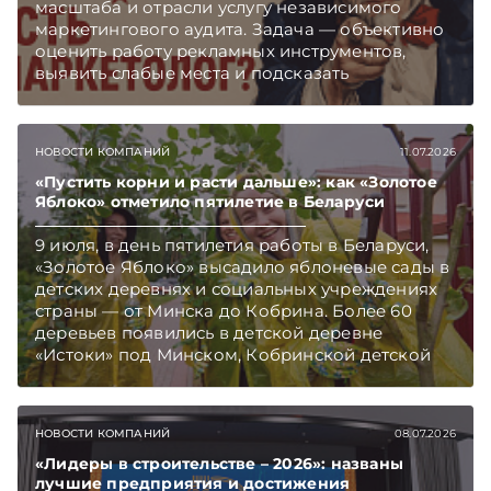
масштаба и отрасли услугу независимого
маркетингового аудита. Задача — объективно
оценить работу рекламных инструментов,
выявить слабые места и подсказать
направления, которые способны принести
бизнесу дополнительный рост.
НОВОСТИ КОМПАНИЙ
11.07.2026
«Пустить корни и расти дальше»: как «Золотое
Яблоко» отметило пятилетие в Беларуси
9 июля, в день пятилетия работы в Беларуси,
«Золотое Яблоко» высадило яблоневые сады в
детских деревнях и социальных учреждениях
страны — от Минска до Кобрина. Более 60
деревьев появились в детской деревне
«Истоки» под Минском, Кобринской детской
деревне и в детских домах семейного типа.
Вместе с саженцами компания привезла
мастер-классы в детскую деревню «Истоки».
НОВОСТИ КОМПАНИЙ
08.07.2026
«Лидеры в строительстве – 2026»: названы
лучшие предприятия и достижения