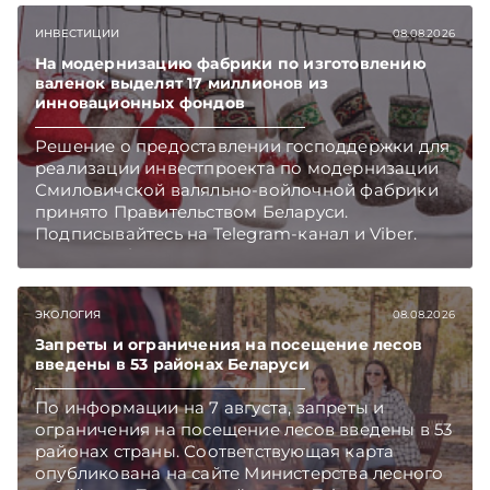
Подписывайтесь на Telegram‑канал и Viber.
Главное об экономике Беларуси — раньше,
ИНВЕСТИЦИИ
08.08.2026
чем в новостях TelegramViber
На модернизацию фабрики по изготовлению
валенок выделят 17 миллионов из
инновационных фондов
Решение о предоставлении господдержки для
реализации инвестпроекта по модернизации
Смиловичской валяльно-войлочной фабрики
принято Правительством Беларуси.
Подписывайтесь на Telegram‑канал и Viber.
Главное об экономике Беларуси — раньше,
чем в новостях TelegramViber
ЭКОЛОГИЯ
08.08.2026
Запреты и ограничения на посещение лесов
введены в 53 районах Беларуси
По информации на 7 августа, запреты и
ограничения на посещение лесов введены в 53
районах страны. Соответствующая карта
опубликована на сайте Министерства лесного