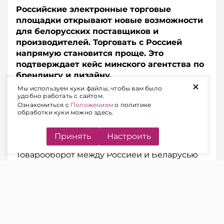
Российские электронные торговые
площадки открывают новые возможности
для белорусских поставщиков и
производителей. Торговать с Россией
напрямую становится проще. Это
подтверждает кейс минского агентства по
брендингу и дизайну.
+
Мы используем куки файлы, чтобы вам было
удобно работать с сайтом.
Подписывайтесь на Telegram‑канал и Viber.
Ознакомиться с
Положением
о политике
Главное об экономике Беларуси — раньше, чем в
обработки куки можно здесь.
новостях
Telegram
Viber
Принять
Настроить
Товарооборот между Россией и Беларусью
продолжает расти. В 2025 году он превысил
152 млрд белорусских рублей, что на 2,8%
выше 2024 года, отмечено в материалах к
заседанию Высшего государственного
совета Союзного государства. Вместе с этим,
расширяются и возможности белорусских