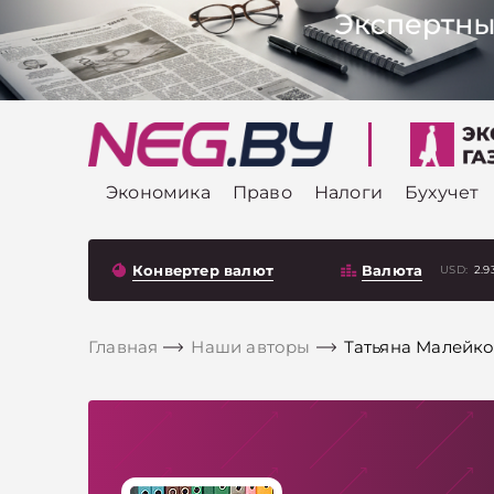
Экономика
Право
Налоги
Бухучет
Конвертер валют
Валюта
USD:
2.9
Главная
Наши авторы
Татьяна Малейк