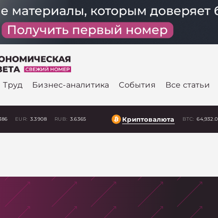
Труд
Бизнес-аналитика
События
Все статьи
Криптовалюта
386
EUR:
3.3908
RUB:
3.6365
BTC:
64,932.
о