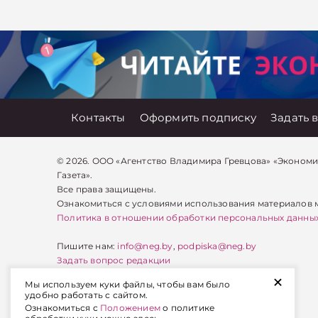
августа 2023 г.
физических ли
Главное об экономике
зачислен в
учитывать в с
Беларуси — раньше,
учреждение
расходов сто
чем в новостях
образования РБ на
топлива при 
TelegramViber
дневную форму
использовани
обучения на платной
автомобиля в
основе (первое
предпринима
высшее образование).
деятельности.
Контакты
Оформить подписку
Задать 
Какие налоговые
вычеты вправе
применить
© 2026. ООО «Агентство Владимира Гревцова» «Эконом
индивидуальный
Газета».
предприниматель при
Все права защищены.
определении
Ознакомиться с условиями использования материалов
налогооблагаемой
Политика в отношении обработки персональных данны
базы по подоходному
налогу за III квартал
Пишите нам:
info@neg.by
,
podpiska@neg.by
2023 г.?
Задать вопрос редакции
+
Мы используем куки файлы, чтобы вам было
Оформить подписку
удобно работать с сайтом.
Ознакомиться с
Положением
о политике