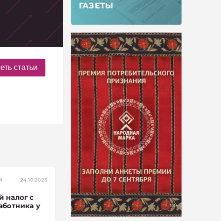
ГАЗЕТЫ
еть статьи
М
24.10.2023
 налог с
аботника у