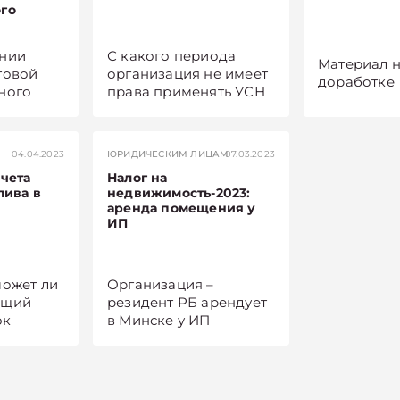
го
нии
С какого периода
Материал н
говой
организация не имеет
доработке
ного
права применять УСН
еют
и обязана перейти на
учение
общую систему
налогообложения,
04.04.2023
ЮРИДИЧЕСКИМ ЛИЦАМ
07.03.2023
ых
если в октябре 2023 г.
чета
Налог на
. 210 НК1,
валовая выручка
лива в
недвижимость-2023:
нарастающим итогом
аренда помещения у
составила 2 160 000
ИП
о
бел. руб.?
2024 г.
может ли
Организация –
ющий
резидент РБ арендует
ок
в Минске у ИП
ния,
производственное
помещение площадью
м
101,2 кв. м. Стоимость
налога с
арендуемого