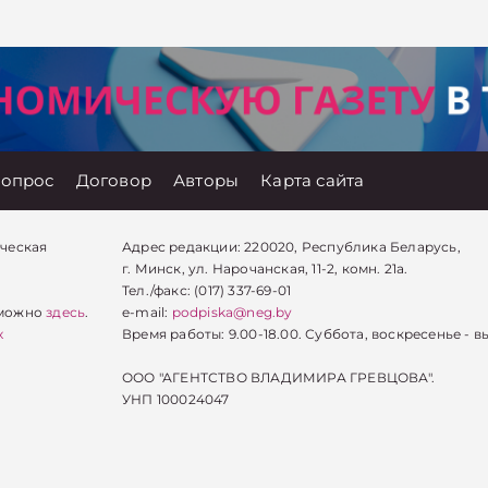
ц,
помещения в
оставе
договоре аренды не
имость
указана. Рассчитаем
условии
сумму налога на
я
недвижимость,
подлежащую к уплате
тельской
за 2023 год.
вопрос
Договор
Авторы
Карта сайта
ическая
Адрес редакции: 220020, Республика Беларусь,
г. Минск, ул. Нарочанская, 11-2, комн. 21а.
Тел./факс: (017) 337-69-01
 можно
здесь
.
e-mail:
podpiska@neg.by
х
Время работы: 9.00-18.00. Суббота, воскресенье - в
ООО "АГЕНТСТВО ВЛАДИМИРА ГРЕВЦОВА".
УНП 100024047