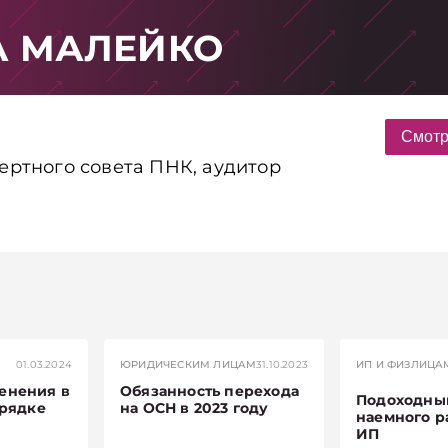
А МАЛЕЙКО
Смотр
пертного совета ПНК, аудитор
01.03.2024
ЮРИДИЧЕСКИМ ЛИЦАМ
31.10.2023
ИП И ФИЗЛИЦА
енения в
Обязанность перехода
Подоходный
орядке
на ОСН в 2023 году
наемного р
ИП