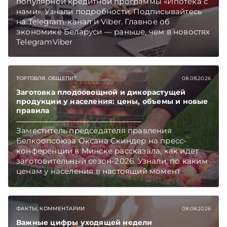
популярной кредитной программы «Ипотека с
нами». Узнали подробности. Подписывайтесь
на Telegram‑канал и Viber. Главное об
экономике Беларуси — раньше, чем в новостях
TelegramViber
ТОРГОВЛЯ. ОБЩЕПИТ
08.08.2026
Заготовка плодоовощной и дикорастущей
продукции у населения: цены, объемы и новые
правила
Заместитель председателя правления
Белкоопсоюза Оксана Скиндер на пресс-
конференции в Минске рассказала, как идет
заготовительный сезон-2026. Узнали, по каким
ценам у населения в настоящий момент
закупают продукцию, сколько
приемозаготовительных пунктов работает и
как изменились правила игры в текущем году.
ФАКТЫ, КОММЕНТАРИИ
08.08.2026
Подписывайтесь на Telegram‑канал и Viber.
Главное об экономике Беларуси — раньше,
Важные цифры уходящей недели