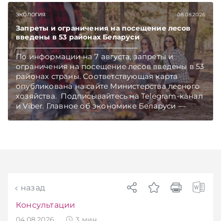
ЭКОЛОГИЯ
08.08.2026
Запреты и ограничения на посещение лесов
введены в 53 районах Беларуси
По информации на 7 августа, запреты и
ограничения на посещение лесов введены в 53
районах страны. Соответствующая карта
опубликована на сайте Министерства лесного
хозяйства. Подписывайтесь на Telegram‑канал
и Viber. Главное об экономике Беларуси —
раньше, чем в новостях TelegramViber
назад
Консультации
04.08.2026
3
мин