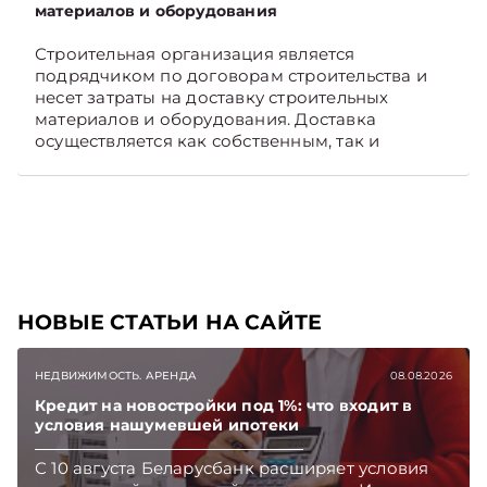
материалов и оборудования
Строительная организация является
подрядчиком по договорам строительства и
несет затраты на доставку строительных
материалов и оборудования. Доставка
осуществляется как собственным, так и
наемным транспортом. Рассмотрим, как
отразить в бухгалтерском учете затраты в этом
случае. Подписывайтесь на Telegram‑канал и
Viber, чтобы не пропускать новые статьи
TelegramViber
НОВЫЕ СТАТЬИ НА САЙТЕ
НЕДВИЖИМОСТЬ. АРЕНДА
08.08.2026
Кредит на новостройки под 1%: что входит в
условия нашумевшей ипотеки
С 10 августа Беларусбанк расширяет условия