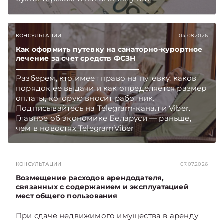
хозяйственных операций по начислению и
выплате работникам такой матпомощи.
Подписывайтесь на Telegram‑канал и Viber.
КОНСУЛЬТАЦИИ
04.08.2026
Главное об экономике Беларуси — раньше,
чем в новостях TelegramViber
Как оформить путевку на санаторно-курортное
лечение за счет средств ФСЗН
Разберем, кто имеет право на путевку, каков
порядок ее выдачи и как определяется размер
оплаты, которую вносит работник.
Подписывайтесь на Telegram‑канал и Viber.
Главное об экономике Беларуси — раньше,
чем в новостях TelegramViber
КОНСУЛЬТАЦИИ
07.07.2026
Возмещение расходов арендодателя,
связанных с содержанием и эксплуатацией
мест общего пользования
При сдаче недвижимого имущества в аренду