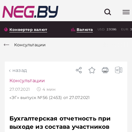
Конвертер валют
Валюта
USD:
2.9386
EUR:
3
Консультации
назад
Консультации
27.07.2021
4
мин
«ЭГ»
выпуск №56 (2453)
от 27.07.2021
Бухгалтерская отчетность при
выходе из состава участников