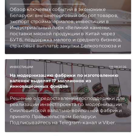
чем в новостях TelegramViber
Обзор ключевых событий в экономике
Беларуси: внешнеторговый оборот товаров,
экспорт стройматериалов, инвестиции в
Индустриальный парк «Великий камень»,
поставки мясной продукции в Китай через
БУТБ, поддержка малого и среднего бизнеса,
страховые выплаты, закупки Белкоопсоюза и
рост продаж новых автомобилей.
Подписывайтесь на Telegram‑канал и Viber.
Главное об экономике Беларуси — раньше,
ИНВЕСТИЦИИ
08.08.2026
чем в новостях TelegramViber
На модернизацию фабрики по изготовлению
валенок выделят 17 миллионов из
инновационных фондов
Решение о предоставлении господдержки для
реализации инвестпроекта по модернизации
Смиловичской валяльно-войлочной фабрики
принято Правительством Беларуси.
Подписывайтесь на Telegram‑канал и Viber.
Главное об экономике Беларуси — раньше,
чем в новостях TelegramViber