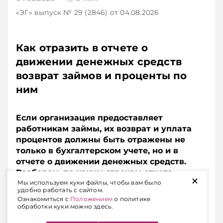
«ЭГ»
выпуск № 29 (2846)
от 04.08.2026
Как отразить в отчете о
движении денежных средств
возврат займов и проценты по
ним
Если организация предоставляет
работникам займы, их возврат и уплата
процентов должны быть отражены не
только в бухгалтерском учете, но и в
отчете о движении денежных средств.
Разберем, по каким строкам отчета
+
Мы используем куки файлы, чтобы вам было
показать суммы возвращенных займов и
удобно работать с сайтом.
процентов, если они удерживаются из
Ознакомиться с
Положением
о политике
заработной платы работников.
обработки куки можно здесь.