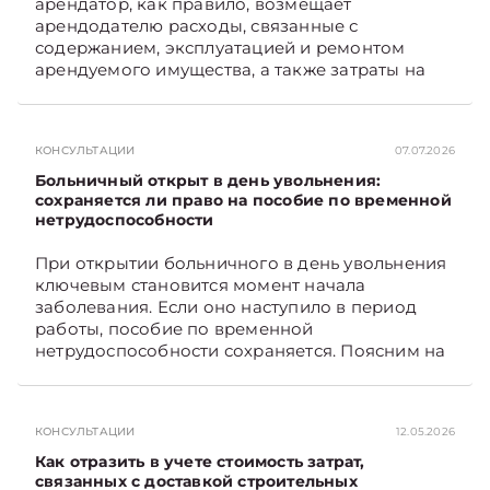
арендатор, как правило, возмещает
арендодателю расходы, связанные с
содержанием, эксплуатацией и ремонтом
арендуемого имущества, а также затраты на
санитарное содержание, коммунальные и
иные услуги. Возникает вопрос: как
определяется сумма возмещения расходов,
КОНСУЛЬТАЦИИ
07.07.2026
связанных с содержанием и эксплуатацией
мест общего пользования, в частности –
Больничный открыт в день увольнения:
контрольно-­пропускного пункта? Рассмотрим
сохраняется ли право на пособие по временной
нетрудоспособности
порядок их распределения. Подписывайтесь
на Telegram‑канал и Viber. Главное об
При открытии больничного в день увольнения
экономике Беларуси — раньше, чем в новостях
ключевым становится момент начала
TelegramViber
заболевания. Если оно наступило в период
работы, пособие по временной
нетрудоспособности сохраняется. Поясним на
примере. Подписывайтесь на Telegram‑канал и
Viber. Главное об экономике Беларуси —
раньше, чем в новостях TelegramViber
КОНСУЛЬТАЦИИ
12.05.2026
Как отразить в учете стоимость затрат,
связанных с доставкой строительных