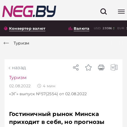
Конвертер валют
Валюта
USD:
2.9386
EUR:
Туризм
назад
Туризм
02.08.2022
4
мин
«ЭГ»
выпуск №57(2554)
от 02.08.2022
Гостиничный рынок Минска
приходит в себя, но прогнозы