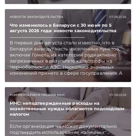
НОВОСТИ ЗАКОНОДАТЕЛЬСТВА
07.08.2026
Что изменилось в Беларуси с 30 июня по 5
августа 2026 года: новости законодательства
В первые дни августа стало известно, что в
Беларуси выведут часть населенных пунктов,
включая Гомель, из категории радиактивно
загрязненных в результате катастрофы на
Чернобыльской АЭС. Несколько значимых
изменений принято в сфере госуправления. А
бизнесу вновь дали надежду на сокращение
объема нового нормативного массива,
который приходится изучать ежегодно.
КОММЕНТАРИИ И ПИСЬМА МНС
07.08.2026
Очередные меры по оптимизации
нормотворчества предусмотрены в
МНС: неподтвержденные расходы на
хозяйственные нужды облагаются подоходным
постановлении Совмина. Подписывайтесь на
налогом
Telegram‑канал и Viber. Главное об экономике
Беларуси — раньше, чем в новостях
Если организация не может документально
TelegramViber
подтвердить использование наличных