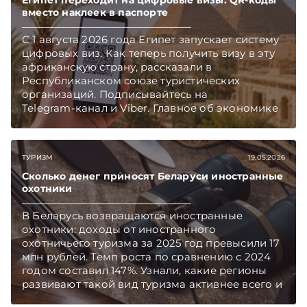
Египет переходит на цифровые визы: QR-коды
вместо наклеек в паспорте
С 1 августа 2026 года Египет запускает систему
цифровых виз. Как теперь получить визу в эту
африканскую страну, рассказали в
Республиканском союзе туристических
организаций. Подписывайтесь на
Telegram‑канал и Viber. Главное об экономике
Беларуси — раньше, чем в новостях
TelegramViber
ТУРИЗМ
19.05.2026
Сколько денег приносят Беларуси иностранные
охотники
В Беларусь возвращаются иностранные
охотники: доходы от иностранного
охотничьего туризма за 2025 год превысили 17
млн рублей. Темп роста по сравнению с 2024
годом составил 147%. Узнали, какие регионы
развивают такой вид туризма активнее всего и
ждать ли роста доходов в текущем году.