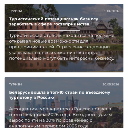
Подписывайтесь на Telegram‑канал и Viber,
чтобы не пропускать новые статьи
ТУРИЗМ
09.06.2026
TelegramViber
Туристический потенциал: как бизнесу
заработать в сфере гостеприимства
Туристическая отрасль находится на подъеме,
открывая новые возможности для
предпринимателей. Отраслевые тенденции
указывают на несколько ниш, которые
потенциально могут быть интересны бизнесу.
ТУРИЗМ
20.05.2026
Беларусь вошла в топ-10 стран по въездному
турпотоку в Россию
Ассоциация туроператоров России подвела
итоги I квартала 2026 года. Въездной туризм
вырос почти на 30% по сравнению с
аналогичным периодом 2025 года.