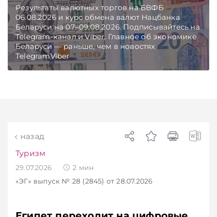
Результаты валютных торгов на БВФБ
06.08.2026 и курс обмена валют Нацбанка
Беларуси на 07–09.08.2026. Подписывайтесь на
Telegram‑канал и Viber. Главное об экономике
Беларуси — раньше, чем в новостях
TelegramViber
назад
Туризм
29.07.2026
2
мин
«ЭГ»
выпуск № 28 (2845)
от 28.07.2026
Египет переходит на цифровые