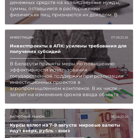
денежных средств на хозяйственные нужды,
суммы, оставшиеся в распоряжении
физических лиц, признаются их доходом. В
этом случае организация как налоговый агент
обязана исчислить, удержать и перечислить в
бюджет подоходный налог, напоминает МНС.
ИНВЕСТИЦИИ
07.08.2026
Инвестпроекты в АПК: усилены требования для
получения субсидий
В Беларуси приняты меры по повышению
эффективности использования
государственной поддержки при реализации
инвестиционных проектов в
агропромышленном комплексе. В их числе –
запрет на изменение сроков ввода объекта
инвестиций в эксплуатацию и его выхода на
проектную мощность. Подписывайтесь на
Telegram‑канал и Viber. Главное об экономике
ВАЛЮТНЫЙ РЫНОК
06.08.2026
Беларуси — раньше, чем в новостях
TelegramViber
Курсы валют на 7–9 августа: мировые валюты
идут вверх, рубль – вниз