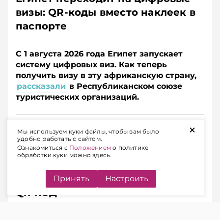
визы: QR-коды вместо наклеек в
паспорте
С 1 августа 2026 года Египет запускает
систему цифровых виз. Как теперь
получить визу в эту африканскую страну,
рассказали
в Республиканском союзе
туристических организаций.
Подписывайтесь на Telegram‑канал и Viber.
+
Мы используем куки файлы, чтобы вам было
Главное об экономике Беларуси — раньше, чем в
удобно работать с сайтом.
новостях
Telegram
Viber
Ознакомиться с
Положением
о политике
обработки куки можно здесь.
Принять
Настроить
ВМЕСТО БУМАЖНОЙ НАКЛЕЙКИ –
QR-КОД