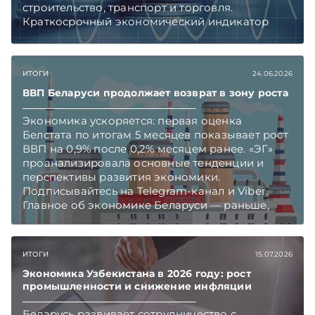
строительство, транспорт и торговля.
Краткосрочный экономический индикатор
опубликовал Казстат. Подписывайтесь на
Telegram‑канал и Viber. Главное об экономике
Беларуси — раньше, чем в новостях
ИТОГИ
24.06.2026
TelegramViber
ВВП Беларуси продолжает возврат в зону роста
Экономика ускоряется: первая оценка
Белстата по итогам 5 месяцев показывает рост
ВВП на 0,9% после 0,2% месяцем ранее. «ЭГ»
проанализировала основные тенденции и
перспективы развития экономики.
Подписывайтесь на Telegram‑канал и Viber.
Главное об экономике Беларуси — раньше,
чем в новостях TelegramViber
ИТОГИ
15.07.2026
Экономика Узбекистана в 2026 году: рост
промышленности и снижение инфляции
Беларусь развивает сотрудничество с