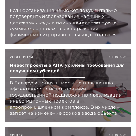
Если организация не может документально
подтвердить использование наличных
денежных средств на хозяйственные нужды,
суммы, оставшиеся в распоряжении
физических лиц, признаются их доходом. В
этом случае организация как налоговый агент
обязана исчислить, удержать и перечислить в
бюджет подоходный налог, напоминает МНС.
ИНВЕСТИЦИИ
07.08.2026
Инвестпроекты в АПК: усилены требования для
получения субсидий
В Беларуси приняты меры по повышению
эффективности использования
государственной поддержки при реализации
инвестиционных проектов в
агропромышленном комплексе. В их числе –
запрет на изменение сроков ввода объекта
инвестиций в эксплуатацию и его выхода на
проектную мощность. Подписывайтесь на
Telegram‑канал и Viber. Главное об экономике
ЛИЧНОЕ
07.08.2026