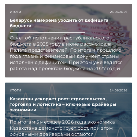
ИТОГИ
23.06.2026
Беларусь намерена уходить от дефицита
бюджета
Отчет об исполнении республиканского
бюджета в 2025 году в июне рассмотрела
Палата представителей. По итогам прошлого
года главный финансовый документ страны
исполнен с дефицитом. При этом уже ведется
работа над проектом бюджета на 2027 год и
планируется обеспечить его
сбалансированность, чтобы расходы
соответствовали доходам. Подписывайтесь на
ИТОГИ
24.06.2026
Telegram‑канал и Viber. Главное об экономике
Беларуси — раньше, чем в новостях
Казахстан ускоряет рост: строительство,
торговля и логистика – ключевые драйверы
TelegramViber
экономики
По итогам 5 месяцев 2026 года экономика
Казахстана демонстрирует рост, при этом
основными драйверами остаются