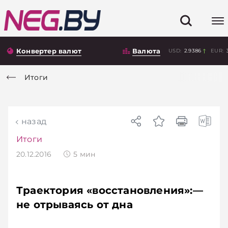
Конвертер валют
Валюта
USD:
2.9386
EUR:
Итоги
назад
Итоги
20.12.2016
5
мин
Траектория «восстановления»:—
не отрываясь от дна