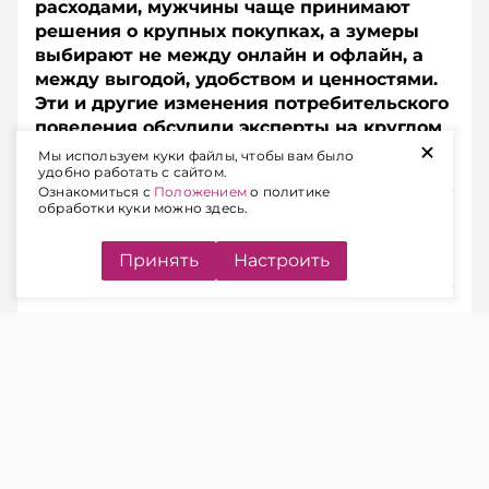
расходами, мужчины чаще принимают
решения о крупных покупках, а зумеры
выбирают не между онлайн и офлайн, а
между выгодой, удобством и ценностями.
Эти и другие изменения потребительского
поведения обсудили эксперты на круглом
+
столе в Минске.
Мы используем куки файлы, чтобы вам было
удобно работать с сайтом.
Ознакомиться с
Положением
о политике
обработки куки можно здесь.
Подписывайтесь на Telegram‑канал и Viber.
Главное об экономике Беларуси — раньше, чем в
новостях
Telegram
Viber
Принять
Настроить
ЧЕКИ КАК ЗЕРКАЛО СОЦИАЛЬНЫХ
РОЛЕЙ
ЧИТАЙТЕ ТАКЖЕ
Цифровая реклама на новых