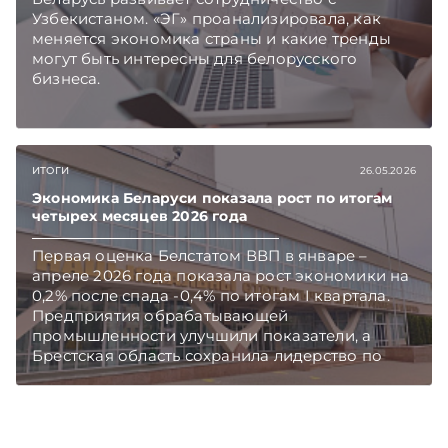
Узбекистаном. «ЭГ» проанализировала, как
меняется экономика страны и какие тренды
могут быть интересны для белорусского
бизнеса.
ИТОГИ
26.05.2026
Экономика Беларуси показала рост по итогам
четырех месяцев 2026 года
Первая оценка Белстатом ВВП в январе –
апреле 2026 года показала рост экономики на
0,2% после спада -0,4% по итогам I квартала.
Предприятия обрабатывающей
промышленности улучшили показатели, а
Брестская область сохранила лидерство по
темпам промышленного роста среди
регионов. Подписывайтесь на Telegram‑канал
и Viber. Главное об экономике Беларуси —
раньше, чем в новостях TelegramViber