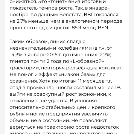
снижаться. Это «тянет» вниз итоговый
показатель темпов роста. Так, в январе–
ноябре, по данным Белстата, ВВП оказался
на 2,7% меньше, чем в аналогичном периоде
прошлого года, и достиг 85,9 млрд. BYN.
Таким образом, линия спада с
незначительными колебаниями (в т.ч. от
-4,3% в январе 2015 г. до нынешних -2,7%)
тянется почти 2 года по «L-образной»
траектории, повторяя рельеф «дна кризиса».
Не помог и эффект «низкой базы» для
сравнения. Хотя по итогам 11 месяцев т.г.
спад в промышленности составил менее 1%,
выйти на совокупный рост экономики, к
сожалению, не удается. В условиях
относительно стабильных цен и крепкого
рубля многие предприятия увеличить
объемы не в состоянии. Не позволяют
вернуться на траекторию роста недостаток
инвестиций, ограничение кредитования и