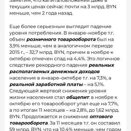
Заметим, что капиталовложения даже в
текущих ценах сейчас почти на 3 млрд. BYN
меньше, чем 2 года назад.
Еще более серьезным выглядит падение
уровня потребления. В январе–ноябре т.г.
объем
розничного товарооборота
был на
3,9% меньше, чем в аналогичном периоде
2015 г., – 32,7 млрд. BYN, причем в ноябре к
октябрю отмечен спад на 4,4%. Это логичное
следствие рекордного падения
реальных
располагаемых денежных доходов
населения в январе–октябре т.г. на 7,3%, а
реальной заработной платы
– на 5,1%.
Следующей жертвой снижения уровня
жизни населения стал
общепит
: в ноябре к
октябрю его товарооборот упал еще на 7,7%,
а по итогам 11 месяцев – на 2,8%, до 1,62 млрд.
BYN. Продолжается и снижение
оптового
товарооборота
. За 11 месяцев т.г. он составил
59 млрд. BYN, что на 10,4% меньше, чем годом