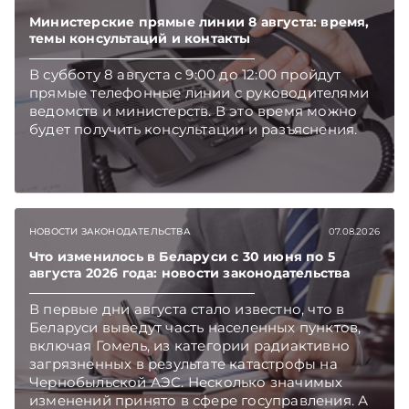
Беларуси — раньше, чем в новостях
TelegramViber
Министерские прямые линии 8 августа: время,
темы консультаций и контакты
В субботу 8 августа с 9:00 до 12:00 пройдут
прямые телефонные линии с руководителями
ведомств и министерств. В это время можно
будет получить консультации и разъяснения.
НОВОСТИ ЗАКОНОДАТЕЛЬСТВА
07.08.2026
Что изменилось в Беларуси с 30 июня по 5
августа 2026 года: новости законодательства
В первые дни августа стало известно, что в
Беларуси выведут часть населенных пунктов,
включая Гомель, из категории радиактивно
загрязненных в результате катастрофы на
Чернобыльской АЭС. Несколько значимых
изменений принято в сфере госуправления. А