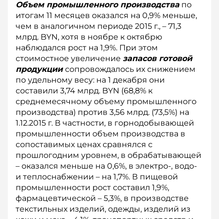
Объем промышленного производства
по
итогам 11 месяцев оказался на 0,9% меньше,
чем в аналогичном периоде 2015 г., – 71,3
млрд. BYN, хотя в ноябре к октябрю
наблюдался рост на 1,9%. При этом
стоимостное увеличение
запасов готовой
продукции
сопровождалось их снижением
по удельному весу: на 1 декабря они
составили 3,74 млрд. BYN (68,8% к
среднемесячному объему промышленного
производства) против 3,56 млрд. (73,5%) на
1.12.2015 г. В частности, в горнодобывающей
промышленности объем производства в
сопоставимых ценах сравнялся с
прошлогодним уровнем, в обрабатывающей
– оказался меньше на 0,6%, в электро-, водо-
и теплоснабжении – на 1,7%. В пищевой
промышленности рост со­ставил 1,9%,
фармацевтической – 5,3%, в производстве
текстильных изделий, одежды, изделий из