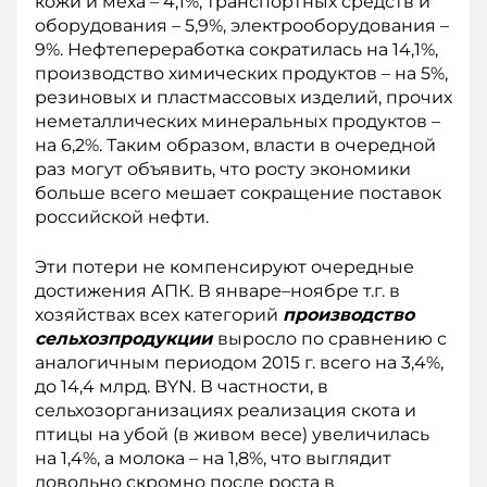
кожи и меха – 4,1%, транспортных средств и
оборудования – 5,9%, электрооборудования –
9%. Нефтепереработка сократилась на 14,1%,
производство химических продуктов – на 5%,
резиновых и пластмассовых изделий, прочих
неметаллических минеральных продуктов –
на 6,2%. Таким образом, власти в очередной
раз могут объявить, что росту экономики
больше всего мешает сокращение поставок
российской нефти.
Эти потери не компенсируют очередные
достижения АПК. В январе–ноябре т.г. в
хозяйствах всех категорий
производство
сельхозпродукции
выросло по сравнению с
аналогичным периодом 2015 г. всего на 3,4%,
до 14,4 млрд. BYN. В частности, в
сельхозорганизациях реализация скота и
птицы на убой (в живом весе) увеличилась
на 1,4%, а молока – на 1,8%, что выглядит
довольно скромно после роста в