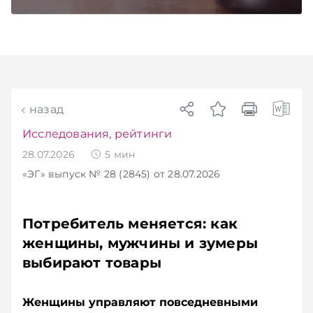
бизнесу вновь дали надежду на сокращение
объема нового нормативного массива,
который приходится изучать ежегодно.
Очередные меры по оптимизации
нормотворчества предусмотрены в
постановлении Совмина. Подписывайтесь на
Telegram‑канал и Viber. Главное об экономике
Беларуси — раньше, чем в новостях
назад
TelegramViber
Исследования, рейтинги
28.07.2026
5
мин
«ЭГ»
выпуск № 28 (2845)
от 28.07.2026
Потребитель меняется: как
женщины, мужчины и зумеры
выбирают товары
Женщины управляют повседневными