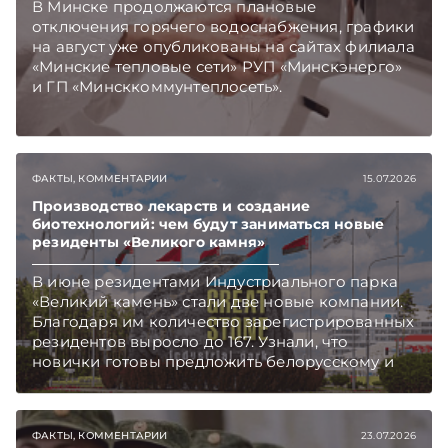
В Минске продолжаются плановые
отключения горячего водоснабжения, графики
на август уже опубликованы на сайтах филиала
«Минские тепловые сети» РУП «Минскэнерго»
и ГП «Минсккоммунтеплосеть».
ФАКТЫ, КОММЕНТАРИИ
15.07.2026
Производство лекарств и создание
биотехнологий: чем будут заниматься новые
резиденты «Великого камня»
В июне резидентами Индустриального парка
«Великий камень» стали две новые компании.
Благодаря им количество зарегистрированных
резидентов выросло до 167. Узнали, что
новички готовы предложить белорусскому и
международному рынкам.
ФАКТЫ, КОММЕНТАРИИ
23.07.2026