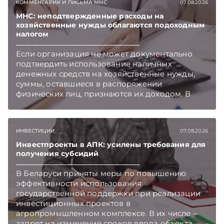
КОММЕНТАРИИ И ПИСЬМА МНС
07.08.2026
МНС: неподтвержденные расходы на
хозяйственные нужды облагаются подоходным
налогом
Если организация не может документально
подтвердить использование наличных
денежных средств на хозяйственные нужды,
суммы, оставшиеся в распоряжении
физических лиц, признаются их доходом. В
этом случае организация как налоговый агент
обязана исчислить, удержать и перечислить в
бюджет подоходный налог, напоминает МНС.
ИНВЕСТИЦИИ
07.08.2026
Инвестпроекты в АПК: усилены требования для
получения субсидий
В Беларуси приняты меры по повышению
эффективности использования
государственной поддержки при реализации
инвестиционных проектов в
агропромышленном комплексе. В их числе –
запрет на изменение сроков ввода объекта