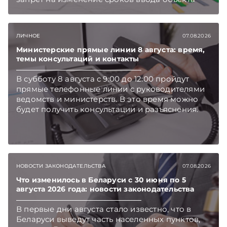
инвестиций в эксплуатацию и его выхода на
проектную мощность. Подписывайтесь на
Telegram‑канал и Viber. Главное об экономике
ЛИЧНОЕ
07.08.2026
Беларуси — раньше, чем в новостях
TelegramViber
Министерские прямые линии 8 августа: время,
темы консультаций и контакты
В субботу 8 августа с 9:00 до 12:00 пройдут
прямые телефонные линии с руководителями
ведомств и министерств. В это время можно
будет получить консультации и разъяснения.
НОВОСТИ ЗАКОНОДАТЕЛЬСТВА
07.08.2026
Что изменилось в Беларуси с 30 июня по 5
августа 2026 года: новости законодательства
В первые дни августа стало известно, что в
Беларуси выведут часть населенных пунктов,