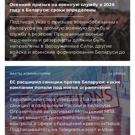
Осенний призыв на военную службу в 2026
году в Беларуси: сроки определены
Подписан Указ о призыве военнообязанных
белорусов на срочную военную службу и
службу в резерве. Призванные осенью
«срочники» и резервисты должны быть
направлены в Вооруженные Силы, другие
войска и воинские формирования Беларуси до
1 декабря 2026 г. Накануне подписания Указа
вопрос о направлении в армию нерадивых
работников в сельском хозяйстве обсуждался
ФАКТЫ, КОММЕНТАРИИ
24.07.2026
на уровне главы государства. Подписывайтесь
на Telegram‑канал и Viber. Главное об
ЕС расширил санкции против Беларуси: какие
компании попали под новые ограничения
экономике Беларуси — раньше, чем в новостях
TelegramViber
Европейский союз утвердил 21-й пакет
санкций в отношении России и Беларуси.
Ограничения затрагивают Мозырский НПЗ.
Также вводятся дополнительные меры
контроля в сфере обращения криптоактивов.
Подписывайтесь на Telegram‑канал и Viber.