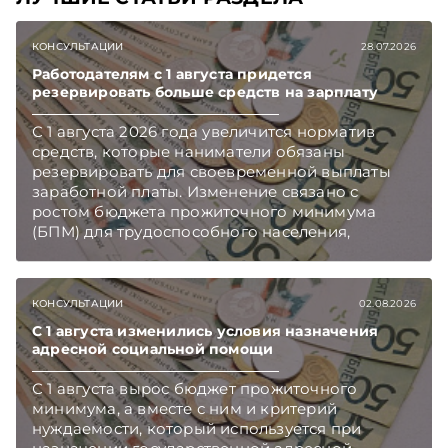
КОНСУЛЬТАЦИИ
28.07.2026
Работодателям с 1 августа придется
резервировать больше средств на зарплату
С 1 августа 2026 года увеличится норматив
средств, которые наниматели обязаны
резервировать для своевременной выплаты
заработной платы. Изменение связано с
ростом бюджета прожиточного минимума
(БПМ) для трудоспособного населения,
сообщает Минтруда и соцзащиты.
Подписывайтесь на Telegram‑канал и Viber.
Главное об экономике Беларуси — раньше,
КОНСУЛЬТАЦИИ
02.08.2026
чем в новостях TelegramViber
С 1 августа изменились условия назначения
адресной социальной помощи
С 1 августа вырос бюджет прожиточного
минимума, а вместе с ним и критерий
нуждаемости, который используется при