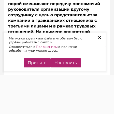
порой смешивают передачу полномочий
руководителя организации другому
сотруднику с целью представительства
компании в гражданских отношениях с
третьими лицами и в рамках трудовых
отношений. На примере конкретной
+
ситуации разберем, в чем состоит ошибка.
Мы используем куки файлы, чтобы вам было
удобно работать с сайтом.
Ознакомиться с
Положением
о политике
обработки куки можно здесь.
Подписывайтесь на Telegram‑канал и Viber.
Главное об экономике Беларуси — раньше, чем в
новостях
Telegram
Viber
Принять
Настроить
ЧИТАЙТЕ ТАКЖЕ
Директора компании привлекают к
дисциплинарной ответственности:
как правильно оформить