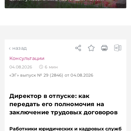
закупают продукцию, сколько
приемозаготовительных пунктов работает и
как изменились правила игры в текущем году.
Подписывайтесь на Telegram‑канал и Viber.
Главное об экономике Беларуси — раньше,
чем в новостях TelegramViber
назад
Консультации
04.08.2026
6
мин
«ЭГ»
выпуск № 29 (2846)
от 04.08.2026
Директор в отпуске: как
передать его полномочия на
заключение трудовых договоров
Работники юридических и кадровых служб