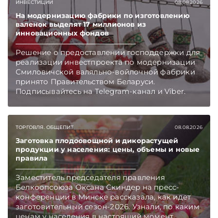
ИНВЕСТИЦИИ
08.08.2026
На модернизацию фабрики по изготовлению
валенок выделят 17 миллионов из
инновационных фондов
Решение о предоставлении господдержки для
реализации инвестпроекта по модернизации
Смиловичской валяльно-войлочной фабрики
принято Правительством Беларуси.
Подписывайтесь на Telegram‑канал и Viber.
Главное об экономике Беларуси — раньше,
чем в новостях TelegramViber
ТОРГОВЛЯ. ОБЩЕПИТ
08.08.2026
Заготовка плодоовощной и дикорастущей
продукции у населения: цены, объемы и новые
правила
Заместитель председателя правления
Белкоопсоюза Оксана Скиндер на пресс-
конференции в Минске рассказала, как идет
заготовительный сезон-2026. Узнали, по каким
ценам у населения в настоящий момент