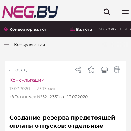
Конвертер валют
Валюта
USD:
2.9386
EUR:
3
Консультации
назад
Консультации
17.07.2020
17
мин
«ЭГ»
выпуск №52 (2351)
от 17.07.2020
Создание резерва предстоящей
оплаты отпусков: отдельные