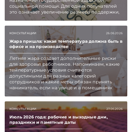
назначении государственной адресной
социальной помощи. Для одних получателей
это означает увеличение размера поддержки,
а для других повышение порога дохода
открывает возможность обратиться за такой
помощью. Подписывайтесь на Telegram‑канал
КОНСУЛЬТАЦИИ
26.06.2026
и Viber. Главное об экономике Беларуси —
раньше, чем в новостях TelegramViber
Жара пришла: какая температура должна быть в
офисе и на производстве
Летняя жара создает дополнительные риски
для здоровья работников. Напоминаем, какие
температурные условия считаются
допустимыми для разных категорий
сотрудников и какие меры обязан принять
наниматель, если на улице и в помещениях
становится слишком жарко.
КОНСУЛЬТАЦИИ
27.06.2026
Июль 2026 года: рабочие и выходные дни,
праздники и памятные даты