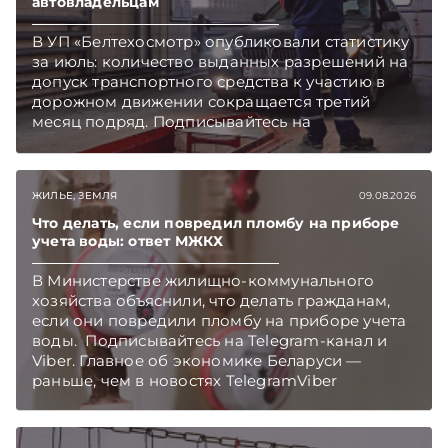
автовладельцам
В УП «Белтехосмотр» опубликовали статистику
за июль: количество выданных разрешений на
допуск транспортного средства к участию в
дорожном движении сокращается третий
месяц подряд. Подписывайтесь на
Telegram‑канал и Viber. Главное об экономике
Беларуси — раньше, чем в новостях
TelegramViber
ЖИЛЬЕ, ЗЕМЛЯ
09.08.2026
Что делать, если повредил пломбу на приборе
учета воды: ответ МЖКХ
В Министерстве жилищно-коммунального
хозяйства объяснили, что делать гражданам,
если они повредили пломбу на приборе учета
воды. Подписывайтесь на Telegram‑канал и
Viber. Главное об экономике Беларуси —
раньше, чем в новостях TelegramViber