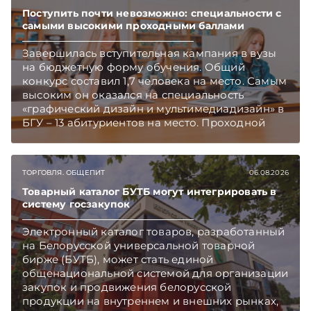
Поступить почти невозможно: специальности с
самыми высокими проходными баллами
Завершилась вступительная кампания в вузы
на бюджетную форму обучения. Общий
конкурс составил 1,7 человека на место. Самым
высоким он оказался на специальность
«графический дизайн и мультимедиадизайн» в
БГУ – 13 абитуриентов на место. Проходной
балл на отдельных специальностях достиг 395.
Подписывайтесь на Telegram‑канал и Viber.
Главное об экономике Беларуси — раньше,
ТОРГОВЛЯ. ОБЩЕПИТ
06.08.2026
чем в новостях TelegramViber
Товарный каталог БУТБ могут интегрировать в
систему госзакупок
Электронный каталог товаров, разработанный
на Белорусской универсальной товарной
бирже (БУТБ), может стать единой
общенациональной системой для организации
закупок и продвижения белорусской
продукции на внутреннем и внешних рынках,