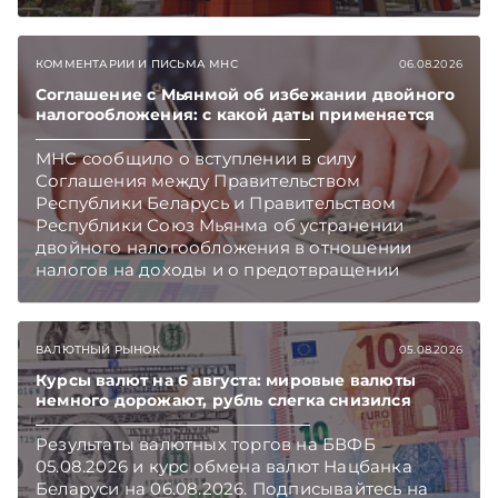
сообщает пресс-служба МАРТ.
Подписывайтесь на Telegram‑канал и Viber.
Главное об экономике Беларуси — раньше,
КОММЕНТАРИИ И ПИСЬМА МНС
06.08.2026
чем в новостях TelegramViber
Соглашение с Мьянмой об избежании двойного
налогообложения: с какой даты применяется
МНС сообщило о вступлении в силу
Соглашения между Правительством
Республики Беларусь и Правительством
Республики Союз Мьянма об устранении
двойного налогообложения в отношении
налогов на доходы и о предотвращении
избежания и уклонения от налогообложения.
Подписывайтесь на Telegram‑канал и Viber.
Главное об экономике Беларуси — раньше,
ВАЛЮТНЫЙ РЫНОК
05.08.2026
чем в новостях TelegramViber
Курсы валют на 6 августа: мировые валюты
немного дорожают, рубль слегка снизился
Результаты валютных торгов на БВФБ
05.08.2026 и курс обмена валют Нацбанка
Беларуси на 06.08.2026. Подписывайтесь на