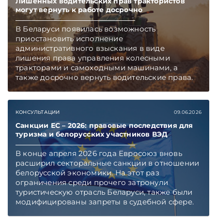
чем в новостях TelegramViber
Лишенных водительских прав трактористов
могут вернуть к работе досрочно
В Беларуси появилась возможность
приостановить исполнение
административного взыскания в виде
лишения права управления колесными
тракторами и самоходными машинами, а
также досрочно вернуть водительские права.
Механизм предусмотрен в обновленном
ПИКоАП, но касается он не всех.
Подписывайтесь на Telegram‑канал и Viber,
КОНСУЛЬТАЦИИ
09.06.2026
чтобы не пропускать новые статьи
TelegramViber
Санкции ЕС – 2026: правовые последствия для
туризма и белорусских участников ВЭД
В конце апреля 2026 года Евросоюз вновь
расширил секторальные санкции в отношении
белорусской экономики. На этот раз
ограничения среди прочего затронули
туристическую отрасль Беларуси, также были
модифицированы запреты в судебной сфере.
Правовой контекст и последствия введения