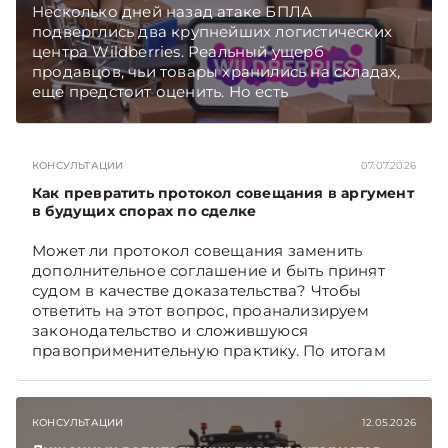
Несколько дней назад атаке БПЛА
подверглись два крупнейших логистических
центра Wildberries. Реальный ущерб
продавцов, чьи товары хранились на складах,
еще предстоит оценить. Но есть
первоочередные шаги, которые белорусские
селлеры должны предпринять как можно
скорее. Какие – поясняет юрист юридической
КОНСУЛЬТАЦИИ
07.07.2026
компании «Экономические споры» Наталия
ТАБАЛА. Подписывайтесь на Telegram‑канал и
Как превратить протокол совещания в аргумент
Viber. Главное об экономике Беларуси —
в будущих спорах по сделке
раньше, чем в новостях TelegramViber
Может ли протокол совещания заменить
дополнительное соглашение и быть принят
судом в качестве доказательства? Чтобы
ответить на этот вопрос, проанализируем
законодательство и сложившуюся
правоприменительную практику. По итогам
дадим рекомендации, как обеспечить
доказательственную силу протокола.
Подписывайтесь на Telegram‑канал и Viber.
КОНСУЛЬТАЦИИ
12.05.2026
Главное об экономике Беларуси — раньше,