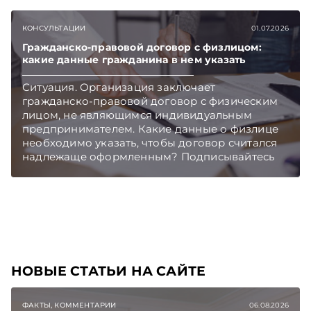
очередных ограничительных мер «ЭГ»
обсудила с Юрием Владимировичем
КОНСУЛЬТАЦИИ
01.07.2026
Шумиловым, основателем и партнером
юридической фирмы YS Advisors,
Гражданско-правовой договор с физлицом:
какие данные гражданина в нем указать
специализирующейся на санкционном праве.
Подписывайтесь на Telegram‑канал и Viber.
Ситуация. Организация заключает
Главное об экономике Беларуси — раньше,
гражданско-правовой договор с физическим
чем в новостях TelegramViber
лицом, не являющимся индивидуальным
предпринимателем. Какие данные о физлице
необходимо указать, чтобы договор считался
надлежаще оформленным? Подписывайтесь
на Telegram‑канал и Viber. Главное об
экономике Беларуси — раньше, чем в новостях
TelegramViber
НОВЫЕ СТАТЬИ НА САЙТЕ
ФАКТЫ, КОММЕНТАРИИ
06.08.2026