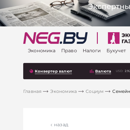
Экономика
Право
Налоги
Бухучет
Конвертер валют
Валюта
USD:
2.9
Главная
Экономика
Социум
Семейн
назад