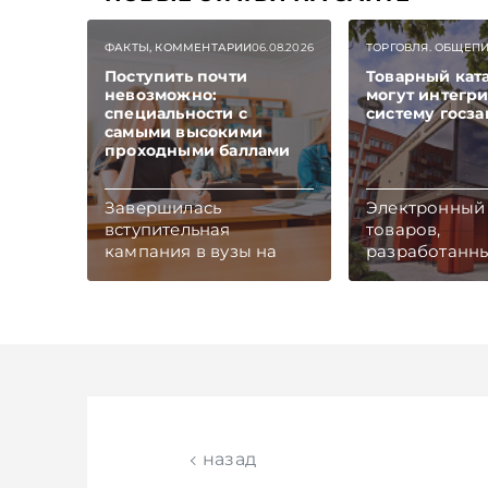
ФАКТЫ, КОММЕНТАРИИ
06.08.2026
ТОРГОВЛЯ. ОБЩЕП
Поступить почти
Товарный кат
невозможно:
могут интегри
специальности с
систему госз
самыми высокими
проходными баллами
Завершилась
Электронный 
вступительная
товаров,
кампания в вузы на
разработанн
бюджетную форму
Белорусской
обучения. Общий
универсальн
конкурс составил 1,7
товарной би
человека на место.
(БУТБ), может
Самым высоким он
единой
оказался на
общенациона
специальность
системой для
«графический дизайн и
организации 
мультимедиадизайн» в
продвижения
назад
БГУ – 13 абитуриентов
белорусской