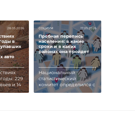
28.05.2026
СОЦИУМ
17.05.2026
ствиях
Пробная перепись
годы в
населения: в какие
9 упавших
сроки и в каких
районах она пройдет
х авто
ствиях
Национальный
годы: 229
статистический
вьев и 14
комитет определился с
х авто
датой и местом
проведения пробной
переписи населения.
Мероприятие пройдет
в октябре 2027 г.,
рассказала
журналистам
председатель