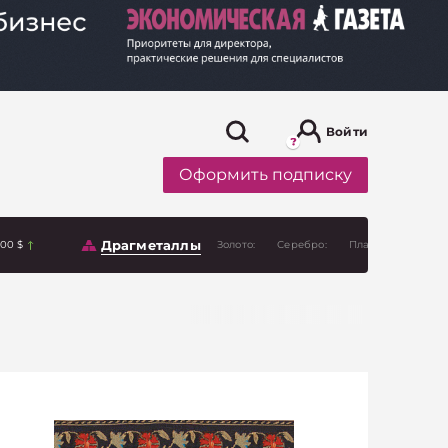
Войти
Оформить подписку
Драгметаллы
.00 $
Золото:
Серебро:
Платина: