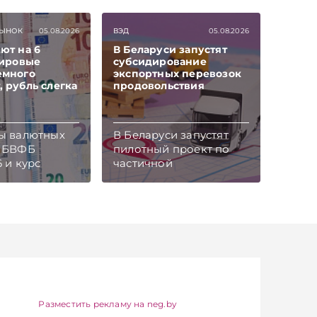
ЫНОК
05.08.2026
ВЭД
05.08.2026
ют на 6
В Беларуси запустят
мировые
субсидирование
емного
экспортных перевозок
 рубль слегка
продовольствия
ты валютных
В Беларуси запустят
а БВФБ
пилотный проект по
6 и курс
частичной
алют
компенсации
 Беларуси на
транспортно-
.
логистических
айтесь на
расходов при экспорте
канал и Viber.
продовольственной
об экономике
продукции,
 — раньше,
сообщается в
остях
официальном
iber
телеграм-канале
Совмина.
Разместить рекламу на neg.by