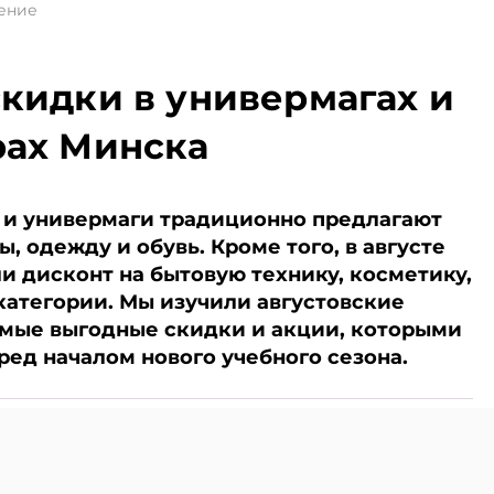
а
избежания и
тение
 внешних
уклонения от
щает
налогообложения.
 МАРТ.
Подписывайтесь на
скидки в универмагах и
сь на
Telegram‑канал и Viber.
л и Viber.
Главное об экономике
рах Минска
кономике
Беларуси — раньше,
аньше,
чем в новостях
ях
TelegramViber
ы и универмаги традиционно предлагают
, одежду и обувь. Кроме того, в августе
и дисконт на бытовую технику, косметику,
категории. Мы изучили августовские
мые выгодные скидки и акции, которыми
ред началом нового учебного сезона.
и Viber. Главное об экономике Беларуси — раньше, чем