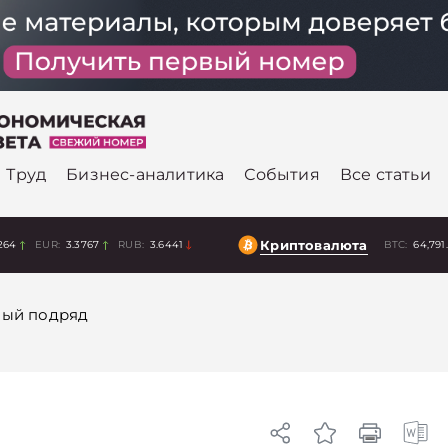
Труд
Бизнес-аналитика
События
Все статьи
Криптовалюта
264
EUR:
3.3767
RUB:
3.6441
BTC:
64,791
ый подряд