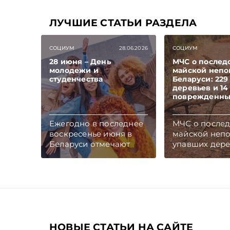
ЛУЧШИЕ СТАТЬИ РАЗДЕЛА
СОЦИУМ
28.06.2026
СОЦИУМ
28 июня – День
МЧС о послед
молодежи и
майской непо
студенчества
Беларуси: 22
деревьев и 14
поврежденны
Ежегодно в последнее
МЧС о послед
воскресенье июня в
майской непо
Беларуси отмечают
упавших дере
День молодежи и
поврежденны
студенчества. Накануне
праздничной даты
Белстат подготовил
статистический обзор,
посвященный
молодым белорусам.
НОВЫЕ СТАТЬИ НА САЙТЕ