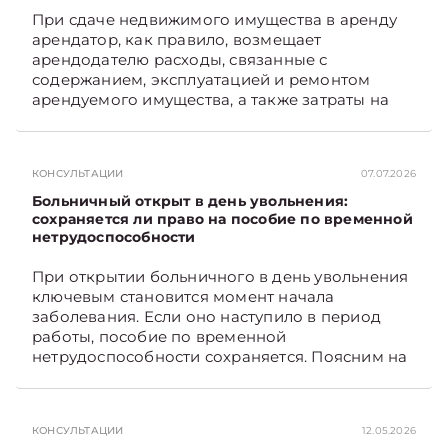
При сдаче недвижимого имущества в аренду
арендатор, как правило, возмещает
арендодателю расходы, связанные с
содержанием, эксплуатацией и ремонтом
арендуемого имущества, а также затраты на
санитарное содержание, коммунальные и
иные услуги. Возникает вопрос: как
определяется сумма возмещения расходов,
КОНСУЛЬТАЦИИ
07.07.2026
связанных с содержанием и эксплуатацией
мест общего пользования, в частности –
Больничный открыт в день увольнения:
контрольно-­пропускного пункта? Рассмотрим
сохраняется ли право на пособие по временной
нетрудоспособности
порядок их распределения. Подписывайтесь
на Telegram‑канал и Viber. Главное об
При открытии больничного в день увольнения
экономике Беларуси — раньше, чем в новостях
ключевым становится момент начала
TelegramViber
заболевания. Если оно наступило в период
работы, пособие по временной
нетрудоспособности сохраняется. Поясним на
примере. Подписывайтесь на Telegram‑канал и
Viber. Главное об экономике Беларуси —
раньше, чем в новостях TelegramViber
КОНСУЛЬТАЦИИ
12.05.2026