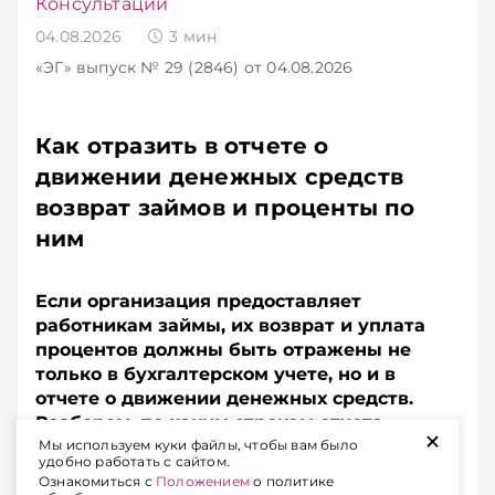
Консультации
04.08.2026
3
мин
«ЭГ»
выпуск № 29 (2846)
от 04.08.2026
Как отразить в отчете о
движении денежных средств
возврат займов и проценты по
ним
Если организация предоставляет
работникам займы, их возврат и уплата
процентов должны быть отражены не
только в бухгалтерском учете, но и в
отчете о движении денежных средств.
Разберем, по каким строкам отчета
+
Мы используем куки файлы, чтобы вам было
показать суммы возвращенных займов и
удобно работать с сайтом.
процентов, если они удерживаются из
Ознакомиться с
Положением
о политике