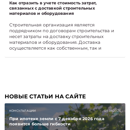
Как отразить в учете стоимость затрат,
связанных с доставкой строительных
материалов и оборудования
Строительная организация является
подрядчиком по договорам строительства и
несет затраты на доставку строительных
материалов и оборудования. Доставка
осуществляется как собственным, так и
наемным транспортом. Рассмотрим, как
отразить в бухгалтерском учете затраты в этом
случае. Подписывайтесь на Telegram‑канал и
Viber, чтобы не пропускать новые статьи
TelegramViber
НОВЫЕ СТАТЬИ НА САЙТЕ
КОНСУЛЬТАЦИИ
09.08.2026
При ипотеке земли с 7 декабря 2026 года
появится больше гибкости