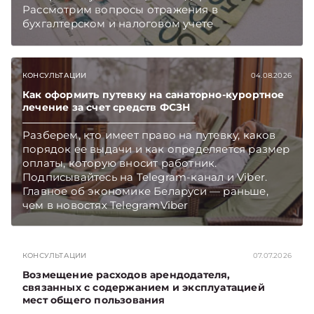
Рассмотрим вопросы отражения в
бухгалтерском и налоговом учете
хозяйственных операций по начислению и
выплате работникам такой матпомощи.
Подписывайтесь на Telegram‑канал и Viber.
КОНСУЛЬТАЦИИ
04.08.2026
Главное об экономике Беларуси — раньше,
чем в новостях TelegramViber
Как оформить путевку на санаторно-курортное
лечение за счет средств ФСЗН
Разберем, кто имеет право на путевку, каков
порядок ее выдачи и как определяется размер
оплаты, которую вносит работник.
Подписывайтесь на Telegram‑канал и Viber.
Главное об экономике Беларуси — раньше,
чем в новостях TelegramViber
КОНСУЛЬТАЦИИ
07.07.2026
Возмещение расходов арендодателя,
связанных с содержанием и эксплуатацией
мест общего пользования