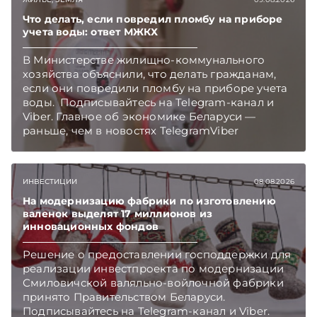
Что делать, если повредил пломбу на приборе
учета воды: ответ МЖКХ
В Министерстве жилищно-коммунального
хозяйства объяснили, что делать гражданам,
если они повредили пломбу на приборе учета
воды. Подписывайтесь на Telegram‑канал и
Viber. Главное об экономике Беларуси —
раньше, чем в новостях TelegramViber
ИНВЕСТИЦИИ
08.08.2026
На модернизацию фабрики по изготовлению
валенок выделят 17 миллионов из
инновационных фондов
Решение о предоставлении господдержки для
реализации инвестпроекта по модернизации
Смиловичской валяльно-войлочной фабрики
принято Правительством Беларуси.
Подписывайтесь на Telegram‑канал и Viber.