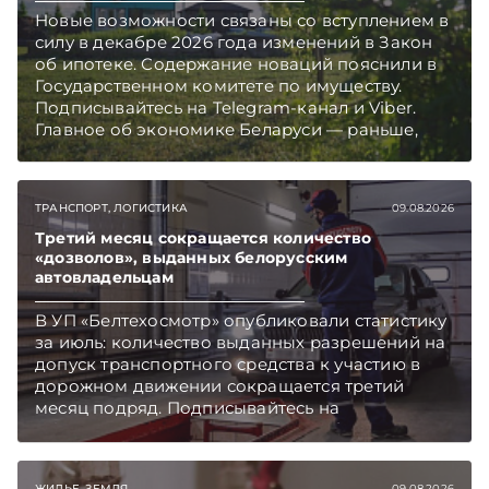
Новые возможности связаны со вступлением в
силу в декабре 2026 года изменений в Закон
об ипотеке. Содержание новаций пояснили в
Государственном комитете по имуществу.
Подписывайтесь на Telegram‑канал и Viber.
Главное об экономике Беларуси — раньше,
чем в новостях TelegramViber
ТРАНСПОРТ, ЛОГИСТИКА
09.08.2026
Третий месяц сокращается количество
«дозволов», выданных белорусским
автовладельцам
В УП «Белтехосмотр» опубликовали статистику
за июль: количество выданных разрешений на
допуск транспортного средства к участию в
дорожном движении сокращается третий
месяц подряд. Подписывайтесь на
Telegram‑канал и Viber. Главное об экономике
Беларуси — раньше, чем в новостях
TelegramViber
ЖИЛЬЕ, ЗЕМЛЯ
09.08.2026