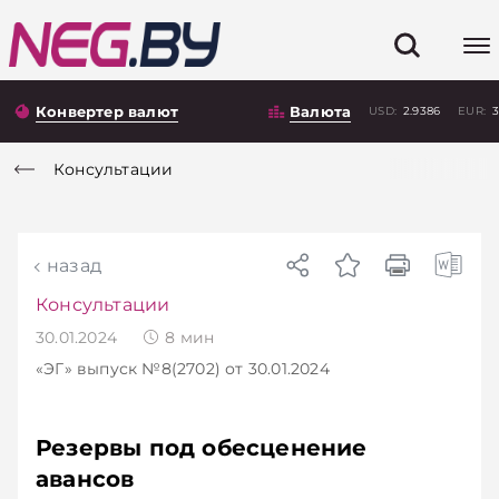
Конвертер валют
Валюта
USD:
2.9386
EUR:
3
Консультации
назад
Консультации
30.01.2024
8
мин
«ЭГ»
выпуск №8(2702)
от 30.01.2024
Резервы под обесценение
авансов