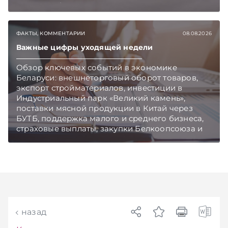
Главное об экономике Беларуси — раньше,
чем в новостях TelegramViber
ФАКТЫ, КОММЕНТАРИИ
08.08.2026
Важные цифры уходящей недели
Обзор ключевых событий в экономике
Беларуси: внешнеторговый оборот товаров,
экспорт стройматериалов, инвестиции в
Индустриальный парк «Великий камень»,
поставки мясной продукции в Китай через
БУТБ, поддержка малого и среднего бизнеса,
страховые выплаты, закупки Белкоопсоюза и
рост продаж новых автомобилей.
Подписывайтесь на Telegram‑канал и Viber.
Главное об экономике Беларуси — раньше,
чем в новостях TelegramViber
назад