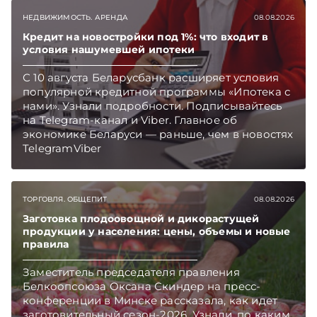
НЕДВИЖИМОСТЬ. АРЕНДА
08.08.2026
Кредит на новостройки под 1%: что входит в
условия нашумевшей ипотеки
С 10 августа Беларусбанк расширяет условия
популярной кредитной программы «Ипотека с
нами». Узнали подробности. Подписывайтесь
на Telegram‑канал и Viber. Главное об
экономике Беларуси — раньше, чем в новостях
TelegramViber
ТОРГОВЛЯ. ОБЩЕПИТ
08.08.2026
Заготовка плодоовощной и дикорастущей
продукции у населения: цены, объемы и новые
правила
Заместитель председателя правления
Белкоопсоюза Оксана Скиндер на пресс-
конференции в Минске рассказала, как идет
заготовительный сезон-2026. Узнали, по каким