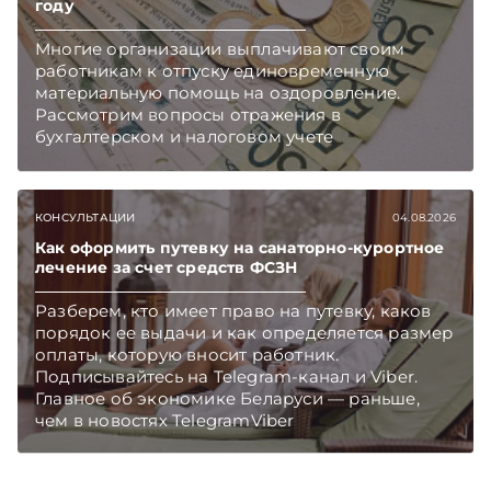
году
Многие организации выплачивают своим
работникам к отпуску единовременную
материальную помощь на оздоровление.
Рассмотрим вопросы отражения в
бухгалтерском и налоговом учете
хозяйственных операций по начислению и
выплате работникам такой матпомощи.
Подписывайтесь на Telegram‑канал и Viber.
КОНСУЛЬТАЦИИ
04.08.2026
Главное об экономике Беларуси — раньше,
чем в новостях TelegramViber
Как оформить путевку на санаторно-курортное
лечение за счет средств ФСЗН
Разберем, кто имеет право на путевку, каков
порядок ее выдачи и как определяется размер
оплаты, которую вносит работник.
Подписывайтесь на Telegram‑канал и Viber.
Главное об экономике Беларуси — раньше,
чем в новостях TelegramViber