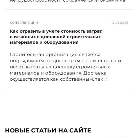
примере. Подписывайтесь на Telegram‑канал и
Viber. Главное об экономике Беларуси —
раньше, чем в новостях TelegramViber
КОНСУЛЬТАЦИИ
12.05.2026
Как отразить в учете стоимость затрат,
связанных с доставкой строительных
материалов и оборудования
Строительная организация является
подрядчиком по договорам строительства и
несет затраты на доставку строительных
материалов и оборудования. Доставка
осуществляется как собственным, так и
наемным транспортом. Рассмотрим, как
отразить в бухгалтерском учете затраты в этом
случае. Подписывайтесь на Telegram‑канал и
Viber, чтобы не пропускать новые статьи
TelegramViber
НОВЫЕ СТАТЬИ НА САЙТЕ