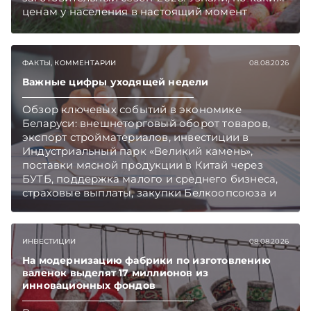
ценам у населения в настоящий момент
закупают продукцию, сколько
приемозаготовительных пунктов работает и
как изменились правила игры в текущем году.
ФАКТЫ, КОММЕНТАРИИ
08.08.2026
Подписывайтесь на Telegram‑канал и Viber.
Главное об экономике Беларуси — раньше,
Важные цифры уходящей недели
чем в новостях TelegramViber
Обзор ключевых событий в экономике
Беларуси: внешнеторговый оборот товаров,
экспорт стройматериалов, инвестиции в
Индустриальный парк «Великий камень»,
поставки мясной продукции в Китай через
БУТБ, поддержка малого и среднего бизнеса,
страховые выплаты, закупки Белкоопсоюза и
рост продаж новых автомобилей.
Подписывайтесь на Telegram‑канал и Viber.
Главное об экономике Беларуси — раньше,
ИНВЕСТИЦИИ
08.08.2026
чем в новостях TelegramViber
На модернизацию фабрики по изготовлению
валенок выделят 17 миллионов из
инновационных фондов