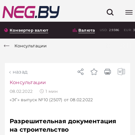
Конвертер валют
Валюта
USD:
2.9386
EUR:
3
Консультации
назад
Консультации
08.02.2022
1
мин
«ЭГ»
выпуск №10 (2507)
от 08.02.2022
Разрешительная документация
на строительство