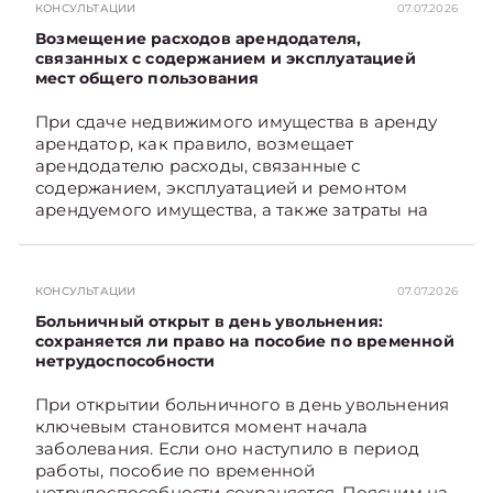
КОНСУЛЬТАЦИИ
07.07.2026
Возмещение расходов арендодателя,
связанных с содержанием и эксплуатацией
мест общего пользования
При сдаче недвижимого имущества в аренду
арендатор, как правило, возмещает
арендодателю расходы, связанные с
содержанием, эксплуатацией и ремонтом
арендуемого имущества, а также затраты на
санитарное содержание, коммунальные и
иные услуги. Возникает вопрос: как
определяется сумма возмещения расходов,
КОНСУЛЬТАЦИИ
07.07.2026
связанных с содержанием и эксплуатацией
мест общего пользования, в частности –
Больничный открыт в день увольнения:
контрольно-­пропускного пункта? Рассмотрим
сохраняется ли право на пособие по временной
нетрудоспособности
порядок их распределения. Подписывайтесь
на Telegram‑канал и Viber. Главное об
При открытии больничного в день увольнения
экономике Беларуси — раньше, чем в новостях
ключевым становится момент начала
TelegramViber
заболевания. Если оно наступило в период
работы, пособие по временной
нетрудоспособности сохраняется. Поясним на