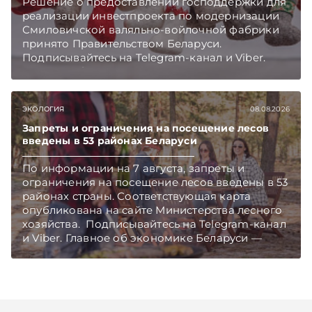
Решение о предоставлении господдержки для
реализации инвестпроекта по модернизации
Смиловичской валяльно-войлочной фабрики
принято Правительством Беларуси.
Подписывайтесь на Telegram‑канал и Viber.
Главное об экономике Беларуси — раньше,
чем в новостях TelegramViber
ЭКОЛОГИЯ
08.08.2026
Запреты и ограничения на посещение лесов
введены в 53 районах Беларуси
По информации на 7 августа, запреты и
ограничения на посещение лесов введены в 53
районах страны. Соответствующая карта
опубликована на сайте Министерства лесного
хозяйства. Подписывайтесь на Telegram‑канал
и Viber. Главное об экономике Беларуси —
раньше, чем в новостях TelegramViber