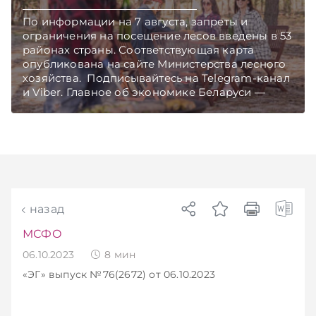
По информации на 7 августа, запреты и
ограничения на посещение лесов введены в 53
районах страны. Соответствующая карта
опубликована на сайте Министерства лесного
хозяйства. Подписывайтесь на Telegram‑канал
и Viber. Главное об экономике Беларуси —
раньше, чем в новостях TelegramViber
назад
МСФО
06.10.2023
8
мин
«ЭГ»
выпуск №76(2672)
от 06.10.2023