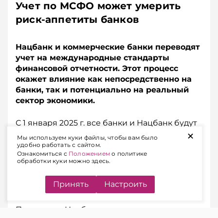
Учет по МСФО может умерить
риск-аппетиты банков
Нацбанк и коммерческие банки переводят
учет на международные стандарты
финансовой отчетности. Этот процесс
окажет влияние как непосредственно на
банки, так и потенциально на реальный
сектор экономики.
С 1 января 2025 г. все банки и Нацбанк будут
+
составлять не два пакета финансовой
Мы используем куки файлы, чтобы вам было
отчетности, как сейчас (первый – согласно
удобно работать с сайтом.
Ознакомиться с
Положением
о политике
нацио­нальному законодательству, второй – в
обработки куки можно здесь.
соответствии с МСФО), а один,
базирующийся на международных
Принять
Настроить
стандартах.
По мнению Нацбанка, переход с двух на один