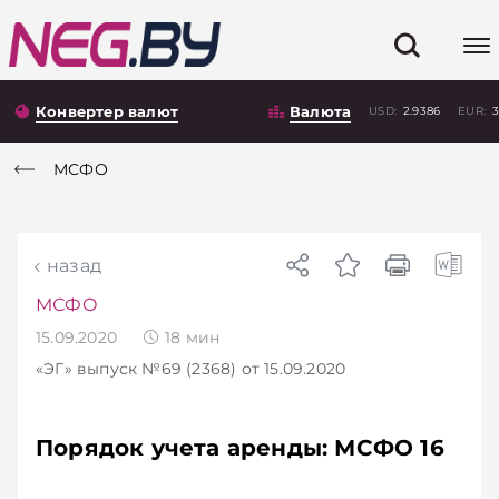
Конвертер валют
Валюта
USD:
2.9386
EUR:
3
МСФО
назад
МСФО
15.09.2020
18
мин
«ЭГ»
выпуск №69 (2368)
от 15.09.2020
Порядок учета аренды: МСФО 16