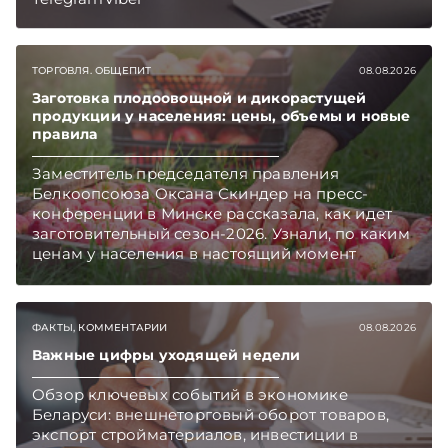
ТОРГОВЛЯ. ОБЩЕПИТ
08.08.2026
Заготовка плодоовощной и дикорастущей
продукции у населения: цены, объемы и новые
правила
Заместитель председателя правления
Белкоопсоюза Оксана Скиндер на пресс-
конференции в Минске рассказала, как идет
заготовительный сезон-2026. Узнали, по каким
ценам у населения в настоящий момент
закупают продукцию, сколько
приемозаготовительных пунктов работает и
как изменились правила игры в текущем году.
ФАКТЫ, КОММЕНТАРИИ
08.08.2026
Подписывайтесь на Telegram‑канал и Viber.
Главное об экономике Беларуси — раньше,
Важные цифры уходящей недели
чем в новостях TelegramViber
Обзор ключевых событий в экономике
Беларуси: внешнеторговый оборот товаров,
экспорт стройматериалов, инвестиции в