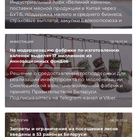
Индустриальный парк «Великий камень»,
поставки мясной продукции в Китай через
БУТБ, поддержка малого и среднего бизнеса,
страховые выплаты, закупки Белкоопсоюза и
рост продаж новых автомобилей.
Подписывайтесь на Telegram‑канал и Viber.
Главное об экономике Беларуси — раньше,
ИНВЕСТИЦИИ
08.08.2026
чем в новостях TelegramViber
На модернизацию фабрики по изготовлению
валенок выделят 17 миллионов из
инновационных фондов
Решение о предоставлении господдержки для
реализации инвестпроекта по модернизации
Смиловичской валяльно-войлочной фабрики
принято Правительством Беларуси.
Подписывайтесь на Telegram‑канал и Viber.
Главное об экономике Беларуси — раньше,
чем в новостях TelegramViber
ЭКОЛОГИЯ
08.08.2026
Запреты и ограничения на посещение лесов
введены в 53 районах Беларуси