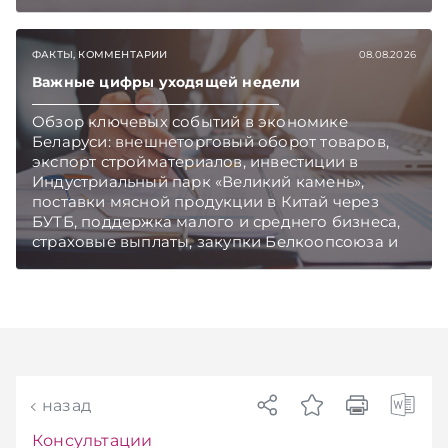
Главное об экономике Беларуси — раньше,
чем в новостях TelegramViber
ФАКТЫ, КОММЕНТАРИИ
08.08.2026
Важные цифры уходящей недели
Обзор ключевых событий в экономике
Беларуси: внешнеторговый оборот товаров,
экспорт стройматериалов, инвестиции в
Индустриальный парк «Великий камень»,
поставки мясной продукции в Китай через
БУТБ, поддержка малого и среднего бизнеса,
страховые выплаты, закупки Белкоопсоюза и
рост продаж новых автомобилей.
Подписывайтесь на Telegram‑канал и Viber.
Главное об экономике Беларуси — раньше,
чем в новостях TelegramViber
назад
Консультации