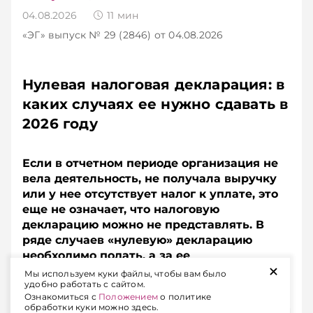
04.08.2026
11
мин
«ЭГ»
выпуск № 29 (2846)
от 04.08.2026
Нулевая налоговая декларация: в
каких случаях ее нужно сдавать в
2026 году
Если в отчетном периоде организация не
вела деятельность, не получала выручку
или у нее отсутствует налог к уплате, это
еще не означает, что налоговую
декларацию можно не представлять. В
ряде случаев «нулевую» декларацию
необходимо подать, а за ее
+
непредставление предусмотрена
Мы используем куки файлы, чтобы вам было
удобно работать с сайтом.
административная ответственность.
Ознакомиться с
Положением
о политике
обработки куки можно здесь.