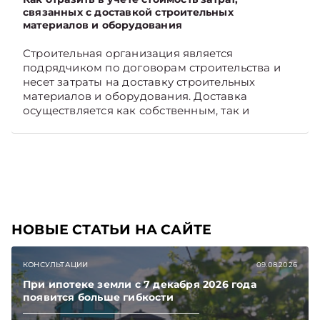
связанных с доставкой строительных
материалов и оборудования
Строительная организация является
подрядчиком по договорам строительства и
несет затраты на доставку строительных
материалов и оборудования. Доставка
осуществляется как собственным, так и
наемным транспортом. Рассмотрим, как
отразить в бухгалтерском учете затраты в этом
случае. Подписывайтесь на Telegram‑канал и
Viber, чтобы не пропускать новые статьи
TelegramViber
НОВЫЕ СТАТЬИ НА САЙТЕ
КОНСУЛЬТАЦИИ
09.08.2026
При ипотеке земли с 7 декабря 2026 года
появится больше гибкости