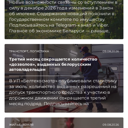
Новые возможности связаны со вступлением в
силу в декабре 2026 года изменений в Закон
об ипотеке. Содержание новаций пояснили в
Государственном комитете по имуществу.
Подписывайтесь на Telegram‑канал и Viber.
Главное об экономике Беларуси — раньше,
чем в новостях TelegramViber
ТРАНСПОРТ, ЛОГИСТИКА
09.08.2026
Третий месяц сокращается количество
«дозволов», выданных белорусским
автовладельцам
В УП «Белтехосмотр» опубликовали статистику
за июль: количество выданных разрешений на
допуск транспортного средства к участию в
дорожном движении сокращается третий
месяц подряд. Подписывайтесь на
Telegram‑канал и Viber. Главное об экономике
Беларуси — раньше, чем в новостях
TelegramViber
ЖИЛЬЕ, ЗЕМЛЯ
09.08.2026