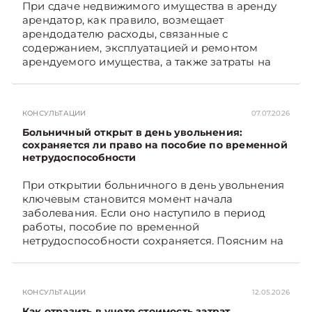
При сдаче недвижимого имущества в аренду
арендатор, как правило, возмещает
арендодателю расходы, связанные с
содержанием, эксплуатацией и ремонтом
арендуемого имущества, а также затраты на
санитарное содержание, коммунальные и
иные услуги. Возникает вопрос: как
определяется сумма возмещения расходов,
КОНСУЛЬТАЦИИ
07.07.2026
связанных с содержанием и эксплуатацией
мест общего пользования, в частности –
Больничный открыт в день увольнения:
контрольно-­пропускного пункта? Рассмотрим
сохраняется ли право на пособие по временной
нетрудоспособности
порядок их распределения. Подписывайтесь
на Telegram‑канал и Viber. Главное об
При открытии больничного в день увольнения
экономике Беларуси — раньше, чем в новостях
ключевым становится момент начала
TelegramViber
заболевания. Если оно наступило в период
работы, пособие по временной
нетрудоспособности сохраняется. Поясним на
примере. Подписывайтесь на Telegram‑канал и
Viber. Главное об экономике Беларуси —
раньше, чем в новостях TelegramViber
КОНСУЛЬТАЦИИ
12.05.2026
Как отразить в учете стоимость затрат,