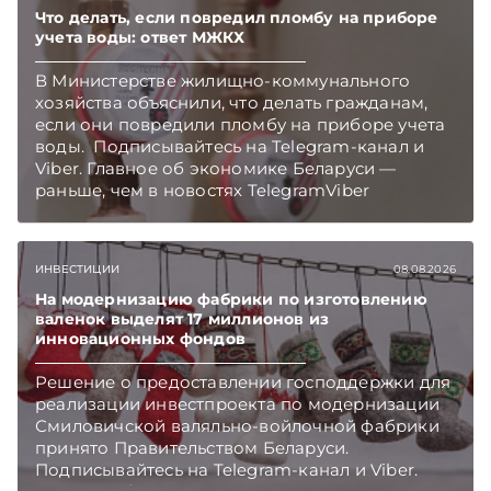
Что делать, если повредил пломбу на приборе
учета воды: ответ МЖКХ
В Министерстве жилищно-коммунального
хозяйства объяснили, что делать гражданам,
если они повредили пломбу на приборе учета
воды. Подписывайтесь на Telegram‑канал и
Viber. Главное об экономике Беларуси —
раньше, чем в новостях TelegramViber
ИНВЕСТИЦИИ
08.08.2026
На модернизацию фабрики по изготовлению
валенок выделят 17 миллионов из
инновационных фондов
Решение о предоставлении господдержки для
реализации инвестпроекта по модернизации
Смиловичской валяльно-войлочной фабрики
принято Правительством Беларуси.
Подписывайтесь на Telegram‑канал и Viber.