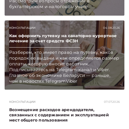
Рассмотрим вопросы отражения в
бухгалтерском и налоговом учете
хозяйственных операций по начислению и
выплате работникам такой матпомощи.
Подписывайтесь на Telegram‑канал и Viber.
КОНСУЛЬТАЦИИ
04.08.2026
Главное об экономике Беларуси — раньше,
чем в новостях TelegramViber
Как оформить путевку на санаторно-курортное
лечение за счет средств ФСЗН
Разберем, кто имеет право на путевку, каков
порядок ее выдачи и как определяется размер
оплаты, которую вносит работник.
Подписывайтесь на Telegram‑канал и Viber.
Главное об экономике Беларуси — раньше,
чем в новостях TelegramViber
КОНСУЛЬТАЦИИ
07.07.2026
Возмещение расходов арендодателя,
связанных с содержанием и эксплуатацией
мест общего пользования