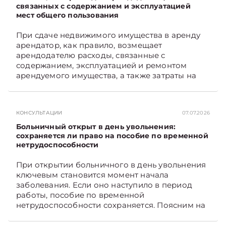
связанных с содержанием и эксплуатацией
мест общего пользования
При сдаче недвижимого имущества в аренду
арендатор, как правило, возмещает
арендодателю расходы, связанные с
содержанием, эксплуатацией и ремонтом
арендуемого имущества, а также затраты на
санитарное содержание, коммунальные и
иные услуги. Возникает вопрос: как
определяется сумма возмещения расходов,
КОНСУЛЬТАЦИИ
07.07.2026
связанных с содержанием и эксплуатацией
мест общего пользования, в частности –
Больничный открыт в день увольнения:
контрольно-­пропускного пункта? Рассмотрим
сохраняется ли право на пособие по временной
нетрудоспособности
порядок их распределения. Подписывайтесь
на Telegram‑канал и Viber. Главное об
При открытии больничного в день увольнения
экономике Беларуси — раньше, чем в новостях
ключевым становится момент начала
TelegramViber
заболевания. Если оно наступило в период
работы, пособие по временной
нетрудоспособности сохраняется. Поясним на
примере. Подписывайтесь на Telegram‑канал и
Viber. Главное об экономике Беларуси —