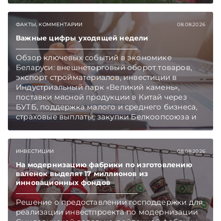
приемозаготовительных пунктов работает и
как изменились правила игры в текущем году.
ФАКТЫ, КОММЕНТАРИИ
08.08.2026
Подписывайтесь на Telegram‑канал и Viber.
Главное об экономике Беларуси — раньше,
Важные цифры уходящей недели
чем в новостях TelegramViber
Обзор ключевых событий в экономике
Беларуси: внешнеторговый оборот товаров,
экспорт стройматериалов, инвестиции в
Индустриальный парк «Великий камень»,
поставки мясной продукции в Китай через
БУТБ, поддержка малого и среднего бизнеса,
страховые выплаты, закупки Белкоопсоюза и
рост продаж новых автомобилей.
Подписывайтесь на Telegram‑канал и Viber.
Главное об экономике Беларуси — раньше,
ИНВЕСТИЦИИ
08.08.2026
чем в новостях TelegramViber
На модернизацию фабрики по изготовлению
валенок выделят 17 миллионов из
инновационных фондов
Решение о предоставлении господдержки для
реализации инвестпроекта по модернизации