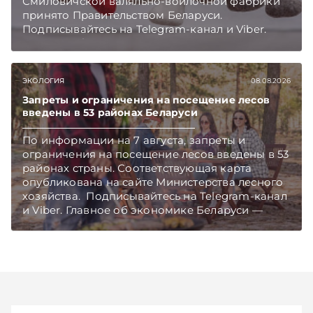
Смиловичской валяльно-войлочной фабрики
принято Правительством Беларуси.
Подписывайтесь на Telegram‑канал и Viber.
Главное об экономике Беларуси — раньше,
чем в новостях TelegramViber
ЭКОЛОГИЯ
08.08.2026
Запреты и ограничения на посещение лесов
введены в 53 районах Беларуси
По информации на 7 августа, запреты и
ограничения на посещение лесов введены в 53
районах страны. Соответствующая карта
опубликована на сайте Министерства лесного
хозяйства. Подписывайтесь на Telegram‑канал
и Viber. Главное об экономике Беларуси —
раньше, чем в новостях TelegramViber