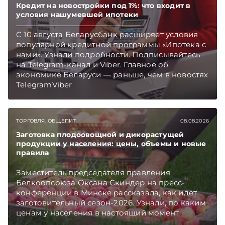
Кредит на новостройки под 1%: что входит в
условия нашумевшей ипотеки
С 10 августа Беларусбанк расширяет условия
популярной кредитной программы «Ипотека с
нами». Узнали подробности. Подписывайтесь
на Telegram‑канал и Viber. Главное об
экономике Беларуси — раньше, чем в новостях
TelegramViber
ТОРГОВЛЯ. ОБЩЕПИТ
08.08.2026
Заготовка плодоовощной и дикорастущей
продукции у населения: цены, объемы и новые
правила
Заместитель председателя правления
Белкоопсоюза Оксана Скиндер на пресс-
конференции в Минске рассказала, как идет
заготовительный сезон-2026. Узнали, по каким
ценам у населения в настоящий момент
закупают продукцию, сколько