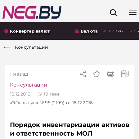
Конвертер валют
Валюта
USD:
2.9386
EUR:
3
Консультации
назад
Консультации
18.12.2018
10
мин
«ЭГ»
выпуск №95 (2199)
от 18.12.2018
Порядок инвентаризации активов
и ответственность МОЛ