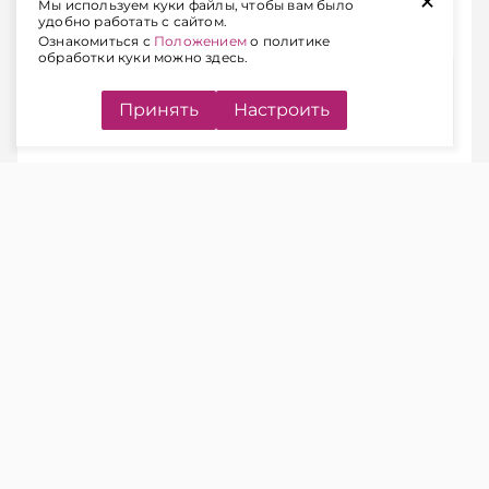
+
непредставление предусмотрена
Мы используем куки файлы, чтобы вам было
удобно работать с сайтом.
административная ответственность.
Ознакомиться с
Положением
о политике
обработки куки можно здесь.
Содержание
Принять
Настроить
КОГДА НАЛОГОВУЮ
ДЕКЛАРАЦИЮ НУЖНО
ПРЕДСТАВЛЯТЬ
ЧИТАЙТЕ ТАКЖЕ
Подоходный налог: когда в
декларации может появиться
«минус» и что это значит
Налоговую декларацию (расчет)