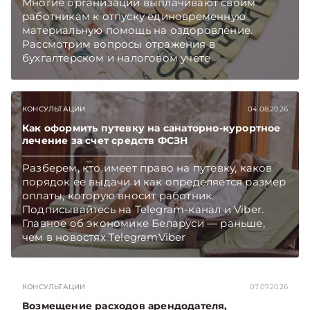
Многие организации выплачивают своим
работникам к отпуску единовременную
материальную помощь на оздоровление.
Рассмотрим вопросы отражения в
бухгалтерском и налоговом учете
хозяйственных операций по начислению и
выплате работникам такой матпомощи.
Подписывайтесь на Telegram‑канал и Viber.
КОНСУЛЬТАЦИИ
04.08.2026
Главное об экономике Беларуси — раньше,
чем в новостях TelegramViber
Как оформить путевку на санаторно-курортное
лечение за счет средств ФСЗН
Разберем, кто имеет право на путевку, каков
порядок ее выдачи и как определяется размер
оплаты, которую вносит работник.
Подписывайтесь на Telegram‑канал и Viber.
Главное об экономике Беларуси — раньше,
чем в новостях TelegramViber
КОНСУЛЬТАЦИИ
07.07.2026
Возмещение расходов арендодателя,