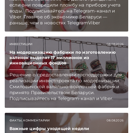
если они повредили пломбу на приборе учета
воды. Подписывайтесь на Telegram‑канал и
Viber. Главное об экономике Беларуси —
раньше, чем в новостях TelegramViber
ИНВЕСТИЦИИ
08.08.2026
На модернизацию фабрики по изготовлению
валенок выделят 17 миллионов из
инновационных фондов
Решение о предоставлении господдержки для
реализации инвестпроекта по модернизации
Смиловичской валяльно-войлочной фабрики
принято Правительством Беларуси.
Подписывайтесь на Telegram‑канал и Viber.
Главное об экономике Беларуси — раньше,
чем в новостях TelegramViber
ФАКТЫ, КОММЕНТАРИИ
08.08.2026
Важные цифры уходящей недели