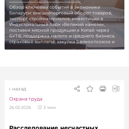
Обзор ключевых событий в экономике
Беларуси: внешнеторговый оборот товаров,
экспорт стройматериалов, инвестиции в
Индустриальный парк «Великий камень»,
поставки мясной продукции в Китай через
БУТБ, поддержка малого и среднего бизнеса,
страховые выплаты, закупки Белкоопсоюза и
рост продаж новых автомобилей.
Подписывайтесь на Telegram‑канал и Viber.
Главное об экономике Беларуси — раньше,
чем в новостях TelegramViber
назад
Охрана труда
26.02.2026
3
мин
Расследование несчастных