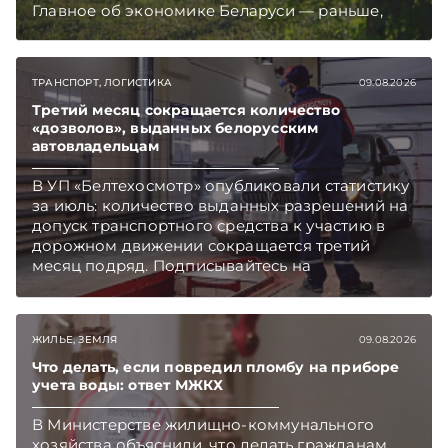
Главное об экономике Беларуси — раньше,
чем в новостях TelegramViber
ТРАНСПОРТ, ЛОГИСТИКА
09.08.2026
Третий месяц сокращается количество
«дозволов», выданных белорусским
автовладельцам
В УП «Белтехосмотр» опубликовали статистику
за июль: количество выданных разрешений на
допуск транспортного средства к участию в
дорожном движении сокращается третий
месяц подряд. Подписывайтесь на
Telegram‑канал и Viber. Главное об экономике
Беларуси — раньше, чем в новостях
TelegramViber
ЖИЛЬЕ, ЗЕМЛЯ
09.08.2026
Что делать, если повредил пломбу на приборе
учета воды: ответ МЖКХ
В Министерстве жилищно-коммунального
хозяйства объяснили, что делать гражданам,