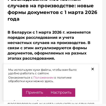
случаев на производстве: новые
формы документов с 1 марта 2026
года
В Беларуси с 1 марта 2026 г. изменяется
порядок расследования и учета
несчастных случаев на производстве. В
связи с этим актуализируются формы
документов, оформляемых на разных
этапах расследования.
+
Мы используем куки файлы, чтобы вам было
НОВАЯ ФОРМА ПРОТОКОЛА ОБ
удобно работать с сайтом.
ОПРЕДЕЛЕНИИ СТЕПЕНИ ВИНЫ
Ознакомиться с
Положением
о политике
обработки куки можно здесь.
ПОТЕРПЕВШЕГО
Принять
Настроить
Как
сообщалось ранее
, с 1 марта 2026 г.
вступают в силу изменения в Правила
расследования и учета несчастных случаев