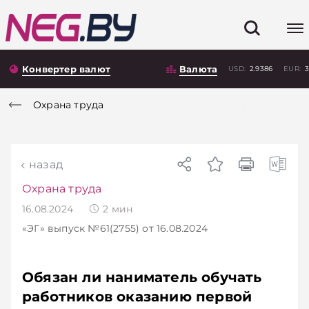
Конвертер валют
Валюта
USD:
2.9386
EUR:
3
Охрана труда
назад
Охрана труда
16.08.2024
2
мин
«ЭГ»
выпуск №61(2755)
от 16.08.2024
Обязан ли наниматель обучать
работников оказанию первой