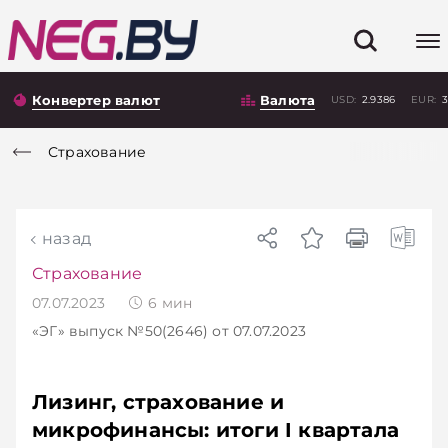
Конвертер валют
Валюта
USD:
2.9386
EUR:
3
Страхование
назад
Страхование
07.07.2023
6
мин
«ЭГ»
выпуск №50(2646)
от 07.07.2023
Лизинг, страхование и
микрофинансы: итоги I квартала