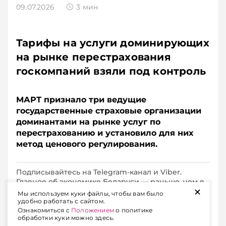
09.07.2026
3
мин
Тарифы на услуги доминирующих
на рынке перестрахования
госкомпаний взяли под контроль
МАРТ признало три ведущие
государственные страховые организации
доминантами на рынке услуг по
перестрахованию и установило для них
метод ценового регулирования.
Подписывайтесь на Telegram‑канал и Viber.
Главное об экономике Беларуси — раньше, чем в
+
новостях
Telegram
Viber
Мы используем куки файлы, чтобы вам было
удобно работать с сайтом.
Ознакомиться с
Положением
о политике
обработки куки можно здесь.