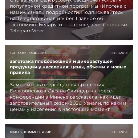
популярной кредитной программы «Ипотека с
нами». Узнали подробности. Подписывайтесь
на Telegram‑канал и Viber. Главное об
экономике Беларуси — раньше, чем в новостях
TelegramViber
ТОРГОВЛЯ. ОБЩЕПИТ
08.08.2026
Заготовка плодоовощной и дикорастущей
продукции у населения: цены, объемы и новые
правила
Заместитель председателя правления
Белкоопсоюза Оксана Скиндер на пресс-
конференции в Минске рассказала, как идет
заготовительный сезон-2026. Узнали, по каким
ценам у населения в настоящий момент
закупают продукцию, сколько
приемозаготовительных пунктов работает и
как изменились правила игры в текущем году.
ФАКТЫ, КОММЕНТАРИИ
08.08.2026
Подписывайтесь на Telegram‑канал и Viber.