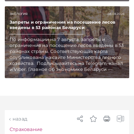
чем в новостях TelegramViber
ЭКОЛОГИЯ
08.08.2026
Запреты и ограничения на посещение лесов
введены в 53 районах Беларуси
По информации на 7 августа, запреты и
ограничения на посещение лесов введены в 53
районах страны. Соответствующая карта
опубликована на сайте Министерства лесного
хозяйства. Подписывайтесь на Telegram‑канал
и Viber. Главное об экономике Беларуси —
раньше, чем в новостях TelegramViber
назад
Страхование