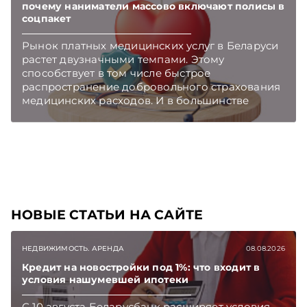
почему наниматели массово включают полисы в
соцпакет
Рынок платных медицинских услуг в Беларуси
растет двузначными темпами. Этому
способствует в том числе быстрое
распространение добровольного страхования
медицинских расходов. И в большинстве
случаев медицинскую страховку физлицам
оформляют наниматели. Подписывайтесь на
Telegram‑канал и Viber. Главное об экономике
Беларуси — раньше, чем в новостях
TelegramViber
НОВЫЕ СТАТЬИ НА САЙТЕ
НЕДВИЖИМОСТЬ. АРЕНДА
08.08.2026
Кредит на новостройки под 1%: что входит в
условия нашумевшей ипотеки
С 10 августа Беларусбанк расширяет условия