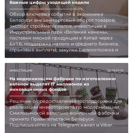
Главное об экономике Беларуси — раньше,
Важные цифры уходящей недели
чем в новостях TelegramViber
Обзор ключевых событий в экономике
Беларуси: внешнеторговый оборот товаров,
экспорт стройматериалов, инвестиции в
Индустриальный парк «Великий камень»,
поставки мясной продукции в Китай через
БУТБ, поддержка малого и среднего бизнеса,
страховые выплаты, закупки Белкоопсоюза и
рост продаж новых автомобилей.
Подписывайтесь на Telegram‑канал и Viber.
Главное об экономике Беларуси — раньше,
ИНВЕСТИЦИИ
08.08.2026
чем в новостях TelegramViber
На модернизацию фабрики по изготовлению
валенок выделят 17 миллионов из
инновационных фондов
Решение о предоставлении господдержки для
реализации инвестпроекта по модернизации
Смиловичской валяльно-войлочной фабрики
принято Правительством Беларуси.
Подписывайтесь на Telegram‑канал и Viber.
Главное об экономике Беларуси — раньше,