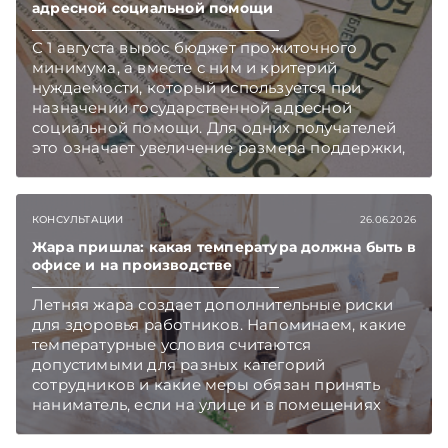
адресной социальной помощи
С 1 августа вырос бюджет прожиточного
минимума, а вместе с ним и критерий
нуждаемости, который используется при
назначении государственной адресной
социальной помощи. Для одних получателей
это означает увеличение размера поддержки,
а для других повышение порога дохода
открывает возможность обратиться за такой
помощью. Подписывайтесь на Telegram‑канал
КОНСУЛЬТАЦИИ
26.06.2026
и Viber. Главное об экономике Беларуси —
раньше, чем в новостях TelegramViber
Жара пришла: какая температура должна быть в
офисе и на производстве
Летняя жара создает дополнительные риски
для здоровья работников. Напоминаем, какие
температурные условия считаются
допустимыми для разных категорий
сотрудников и какие меры обязан принять
наниматель, если на улице и в помещениях
становится слишком жарко.