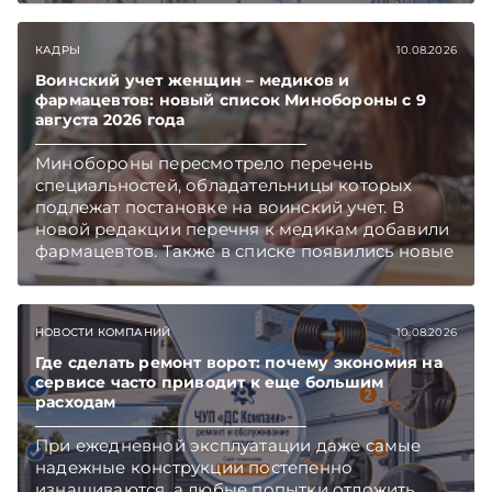
КАДРЫ
10.08.2026
Воинский учет женщин – медиков и
фармацевтов: новый список Минобороны с 9
августа 2026 года
Минобороны пересмотрело перечень
специальностей, обладательницы которых
подлежат постановке на воинский учет. В
новой редакции перечня к медикам добавили
фармацевтов. Также в списке появились новые
специальности медицинского профиля.
Подписывайтесь на Telegram‑канал и Viber.
Главное об экономике Беларуси — раньше,
НОВОСТИ КОМПАНИЙ
10.08.2026
чем в новостях TelegramViber
Где сделать ремонт ворот: почему экономия на
сервисе часто приводит к еще большим
расходам
При ежедневной эксплуатации даже самые
надежные конструкции постепенно
изнашиваются, а любые попытки отложить