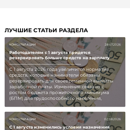
ЛУЧШИЕ СТАТЬИ РАЗДЕЛА
КОНСУЛЬТАЦИИ
28.07.2026
Работодателям с 1 августа придется
резервировать больше средств на зарплату
С 1 августа 2026 года увеличится норматив
средств, которые наниматели обязаны
резервировать для своевременной выплаты
заработной платы. Изменение связано с
ростом бюджета прожиточного минимума
(БПМ) для трудоспособного населения,
сообщает Минтруда и соцзащиты.
Подписывайтесь на Telegram‑канал и Viber.
Главное об экономике Беларуси — раньше,
КОНСУЛЬТАЦИИ
02.08.2026
чем в новостях TelegramViber
С 1 августа изменились условия назначения