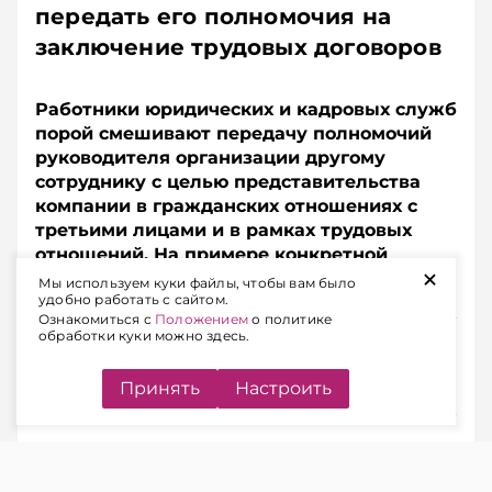
передать его полномочия на
заключение трудовых договоров
Работники юридических и кадровых служб
порой смешивают передачу полномочий
руководителя организации другому
сотруднику с целью представительства
компании в гражданских отношениях с
третьими лицами и в рамках трудовых
отношений. На примере конкретной
+
ситуации разберем, в чем состоит ошибка.
Мы используем куки файлы, чтобы вам было
удобно работать с сайтом.
Ознакомиться с
Положением
о политике
обработки куки можно здесь.
Подписывайтесь на Telegram‑канал и Viber.
Главное об экономике Беларуси — раньше, чем в
новостях
Telegram
Viber
Принять
Настроить
ЧИТАЙТЕ ТАКЖЕ