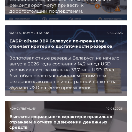
ремонт ворот могут привести к
дорогостоящим последствиям.
ФАКТЫ, КОММЕНТАРИИ
10.08.2026
ЕАБР: объем ЗВР Беларуси по-прежнему
отвечает критерию достаточности резервов
Золотовалютные резервы Беларуси на начало
августа 2026 года составили 14,2 млрд USD,
увеличившись за июль на 39,7 млн USD. Рост
был обусловлен увеличением стоимости
резервных активов в иностранной валюте на
35,3 млн USD на фоне превышения
предложения иностранной валюты над
спросом. Объем международных резервов по-
прежнему соответствует трем месяцам
КОНСУЛЬТАЦИИ
10.08.2026
импорта товаров и услуг, что отвечает
международному критерию достаточности
Выплаты социального характера: правильно
отражаем в отчете о движении денежных
резервов, сообщает Евразийский банк
средств
развития (ЕАБР) в своем еженедельном