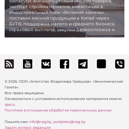
Беларуси: внешнеторговый оборот товаров,
экспорт стройматериалов, инвестиции в
Индустриальный парк «Великий камень»,
поставки мясной продукции в Китай через
БУТБ, поддержка малого и среднего бизнеса,
страховые выплаты, закупки Белкоопсоюза и
рост продаж новых автомобилей.
Подписывайтесь на Telegram‑канал и Viber.
Главное об экономике Беларуси — раньше,
чем в новостях TelegramViber
© 2026. ООО «Агентство Владимира Гревцова» «Экономическая
Газета».
Все права защищены.
Ознакомиться с условиями использования материалов можно
здесь
.
Политика в отношении обработки персональных данных
Пишите нам:
info@neg.by
,
podpiska@neg.by
Задать вопрос редакции