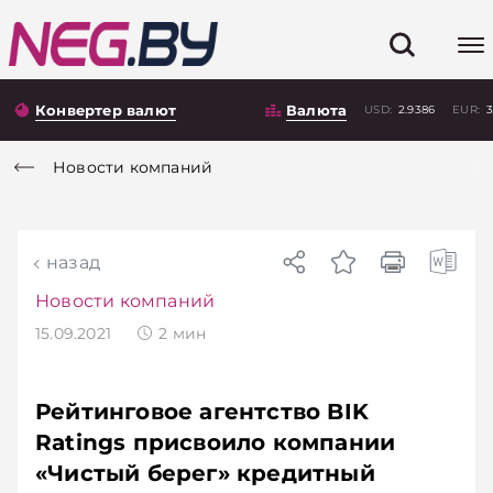
Конвертер валют
Валюта
USD:
2.9386
EUR:
3
Новости компаний
назад
Новости компаний
15.09.2021
2
мин
Рейтинговое агентство BIK
Ratings присвоило компании
«Чистый берег» кредитный