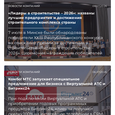
мастер-классы в детскую деревню «Истоки».
НОВОСТИ КОМПАНИЙ
08.07.2026
«Лидеры в строительстве – 2026»: названы
лучшие предприятия и достижения
строительного комплекса страны
7 июля в Минске были обнародованы
победители XХIII Республиканского конкурса
на соискание премии за достижения в
строительстве «Лидеры в строительстве –
2026». Церемония награждения победителей
состоялась в столичном «Президент Отеле».
Награды победителям вручены в более чем 25
номинациях.
НОВОСТИ КОМПАНИЙ
06.07.2026
Комбо! МТС запускает специальное
предложение для бизнеса с Виртуальной АТС и
Битрикс24
При подключении Виртуальной АТС и
приобретении годовых программных
продуктов Битрикс24, клиенты получают
скидку 100% на интеграцию телефонии в CRM-