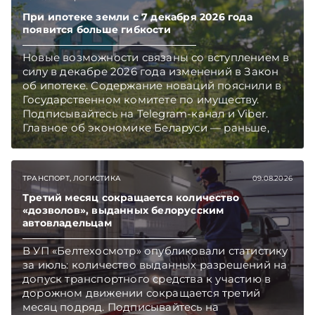
При ипотеке земли с 7 декабря 2026 года
появится больше гибкости
Новые возможности связаны со вступлением в
силу в декабре 2026 года изменений в Закон
об ипотеке. Содержание новаций пояснили в
Государственном комитете по имуществу.
Подписывайтесь на Telegram‑канал и Viber.
Главное об экономике Беларуси — раньше,
чем в новостях TelegramViber
ТРАНСПОРТ, ЛОГИСТИКА
09.08.2026
Третий месяц сокращается количество
«дозволов», выданных белорусским
автовладельцам
В УП «Белтехосмотр» опубликовали статистику
за июль: количество выданных разрешений на
допуск транспортного средства к участию в
дорожном движении сокращается третий
месяц подряд. Подписывайтесь на