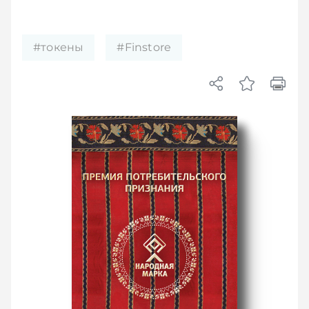
#токены
#Finstore