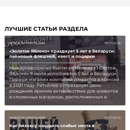
ЛУЧШИЕ СТАТЬИ РАЗДЕЛА
НОВОСТИ КОМПАНИЙ
09.07.2026
«Золотое Яблоко» празднует 5 лет в Беларуси:
лаймовый флешмоб, квест и подарки
Международному бьюти-ретейлеру «Золотое
Яблоко» 9 июля исполняется 5 лет в Беларуси.
Первый магазин компании открылся в Минске
в 2021 году. Ретейлер отпразднует день
рождения яркими активностями для клиентов
в столичных магазинах, расположенных в
торгово-развлекательных центрах Galleria
Minsk и GreenCity. Подписывайтесь на
Telegram‑канал и Viber. Главное об экономике
НОВОСТИ КОМПАНИЙ
07.07.2026
Беларуси — раньше, чем в новостях
TelegramViber
Как бизнесу находить слабые места в