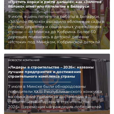
«Пустить корни и расти дальше»: как «Золотое
Яблоко» отметило пятилетие в Беларуси
9 июля, в день пятилетия работы в Беларуси,
«Золотое Яблоко» высадило яблоневые сады в
детских деревнях и социальных учреждениях
страны — от Минска до Кобрина. Более 60
деревьев появились в детской деревне
«Истоки» под Минском, Кобринской детской
деревне и в детских домах семейного типа.
Вместе с саженцами компания привезла
мастер-классы в детскую деревню «Истоки».
НОВОСТИ КОМПАНИЙ
08.07.2026
«Лидеры в строительстве – 2026»: названы
лучшие предприятия и достижения
строительного комплекса страны
7 июля в Минске были обнародованы
победители XХIII Республиканского конкурса
на соискание премии за достижения в
строительстве «Лидеры в строительстве –
2026». Церемония награждения победителей
состоялась в столичном «Президент Отеле».