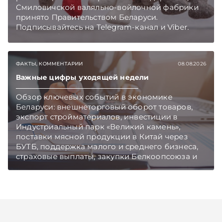
Смиловичской валяльно-войлочной фабрики
принято Правительством Беларуси.
Подписывайтесь на Telegram‑канал и Viber.
Главное об экономике Беларуси — раньше,
чем в новостях TelegramViber
ФАКТЫ, КОММЕНТАРИИ
08.08.2026
Важные цифры уходящей недели
Обзор ключевых событий в экономике
Беларуси: внешнеторговый оборот товаров,
экспорт стройматериалов, инвестиции в
Индустриальный парк «Великий камень»,
поставки мясной продукции в Китай через
БУТБ, поддержка малого и среднего бизнеса,
страховые выплаты, закупки Белкоопсоюза и
рост продаж новых автомобилей.
Подписывайтесь на Telegram‑канал и Viber.
Главное об экономике Беларуси — раньше,
чем в новостях TelegramViber