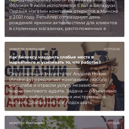
Яблоко» 9 июля исполняется 5 лет в Беларуси.
Первый магазин компании открылся в Минске
в 2021 году. Ретейлер отпразднует день
рождения яркими активностями для клиентов
в столичных магазинах, расположенных в
торгово-развлекательных центрах Galleria
Minsk и GreenCity. Подписывайтесь на
Telegram‑канал и Viber. Главное об экономике
НОВОСТИ КОМПАНИЙ
07.07.2026
Беларуси — раньше, чем в новостях
TelegramViber
Как бизнесу находить слабые места в
маркетинге и усиливать то, что работает
Персональный маркетолог Андрей Новик
(Andrei.by) предлагает компаниям любого
масштаба и отрасли услугу независимого
маркетингового аудита. Задача — объективно
оценить работу рекламных инструментов,
выявить слабые места и подсказать
направления, которые способны принести
бизнесу дополнительный рост.
НОВОСТИ КОМПАНИЙ
11.07.2026