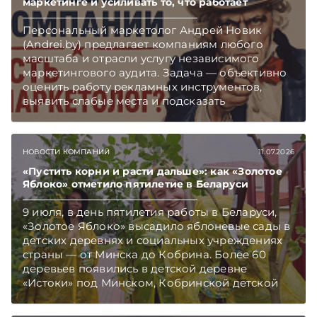
маркетинге и усиливать то, что работает
Персональный маркетолог Андрей Новик
(Andrei.by) предлагает компаниям любого
масштаба и отрасли услугу независимого
маркетингового аудита. Задача — объективно
оценить работу рекламных инструментов,
выявить слабые места и подсказать
направления, которые способны принести
бизнесу дополнительный рост.
НОВОСТИ КОМПАНИЙ
11.07.2026
«Пустить корни и расти дальше»: как «Золотое
Яблоко» отметило пятилетие в Беларуси
9 июля, в день пятилетия работы в Беларуси,
«Золотое Яблоко» высадило яблоневые сады в
детских деревнях и социальных учреждениях
страны — от Минска до Кобрина. Более 60
деревьев появились в детской деревне
«Истоки» под Минском, Кобринской детской
деревне и в детских домах семейного типа.
Вместе с саженцами компания привезла