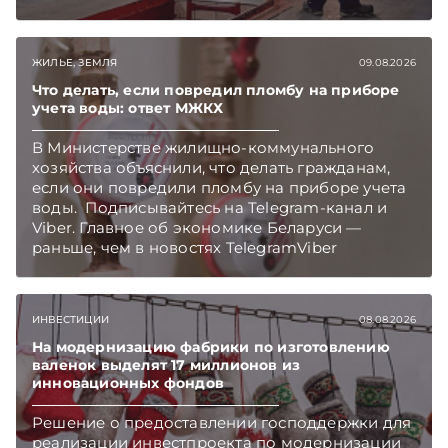
Telegram‑канал и Viber. Главное об экономике
Беларуси — раньше, чем в новостях
TelegramViber
ЖИЛЬЕ, ЗЕМЛЯ
09.08.2026
Что делать, если повредил пломбу на приборе
учета воды: ответ МЖКХ
В Министерстве жилищно-коммунального
хозяйства объяснили, что делать гражданам,
если они повредили пломбу на приборе учета
воды. Подписывайтесь на Telegram‑канал и
Viber. Главное об экономике Беларуси —
раньше, чем в новостях TelegramViber
ИНВЕСТИЦИИ
08.08.2026
На модернизацию фабрики по изготовлению
валенок выделят 17 миллионов из
инновационных фондов
Решение о предоставлении господдержки для
реализации инвестпроекта по модернизации