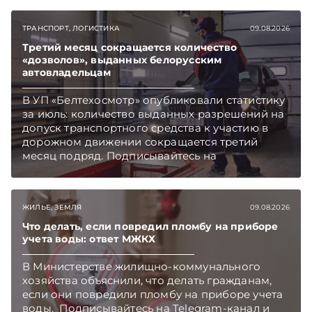
ТРАНСПОРТ, ЛОГИСТИКА
09.08.2026
Третий месяц сокращается количество
«дозволов», выданных белорусским
автовладельцам
В УП «Белтехосмотр» опубликовали статистику
за июль: количество выданных разрешений на
допуск транспортного средства к участию в
дорожном движении сокращается третий
месяц подряд. Подписывайтесь на
Telegram‑канал и Viber. Главное об экономике
Беларуси — раньше, чем в новостях
TelegramViber
ЖИЛЬЕ, ЗЕМЛЯ
09.08.2026
Что делать, если повредил пломбу на приборе
учета воды: ответ МЖКХ
В Министерстве жилищно-коммунального
хозяйства объяснили, что делать гражданам,
если они повредили пломбу на приборе учета
воды. Подписывайтесь на Telegram‑канал и