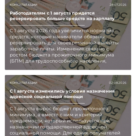
КОНСУЛЬТАЦИИ
28.07.2026
Работодателям с 1 августа придется
резервировать больше средств на зарплату
С 1 августа 2026 года увеличится норматив
средств, которые наниматели обязаны
резервировать для своевременной выплаты
заработной платы. Изменение связано с
ростом бюджета прожиточного минимума
(БПМ) для трудоспособного населения,
сообщает Минтруда и соцзащиты.
Подписывайтесь на Telegram‑канал и Viber.
Главное об экономике Беларуси — раньше,
КОНСУЛЬТАЦИИ
02.08.2026
чем в новостях TelegramViber
С 1 августа изменились условия назначения
адресной социальной помощи
С 1 августа вырос бюджет прожиточного
минимума, а вместе с ним и критерий
нуждаемости, который используется при
назначении государственной адресной
социальной помощи. Для одних получателей