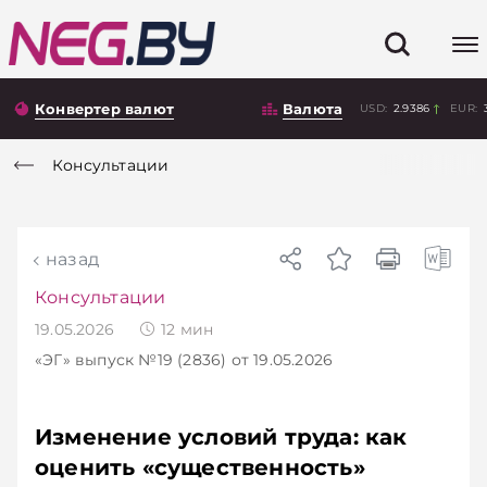
Конвертер валют
Валюта
USD:
2.9386
EUR:
Консультации
назад
Консультации
19.05.2026
12
мин
«ЭГ»
выпуск №19 (2836)
от 19.05.2026
Изменение условий труда: как
оценить «существенность»