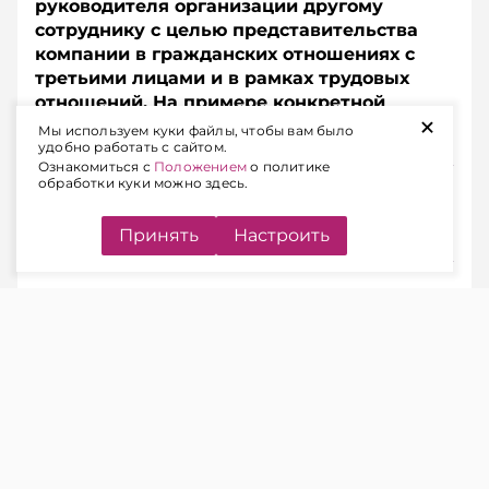
руководителя организации другому
сотруднику с целью представительства
компании в гражданских отношениях с
третьими лицами и в рамках трудовых
отношений. На примере конкретной
+
ситуации разберем, в чем состоит ошибка.
Мы используем куки файлы, чтобы вам было
удобно работать с сайтом.
Ознакомиться с
Положением
о политике
обработки куки можно здесь.
Подписывайтесь на Telegram‑канал и Viber.
Главное об экономике Беларуси — раньше, чем в
новостях
Telegram
Viber
Принять
Настроить
ЧИТАЙТЕ ТАКЖЕ
Директора компании привлекают к
дисциплинарной ответственности:
как правильно оформить