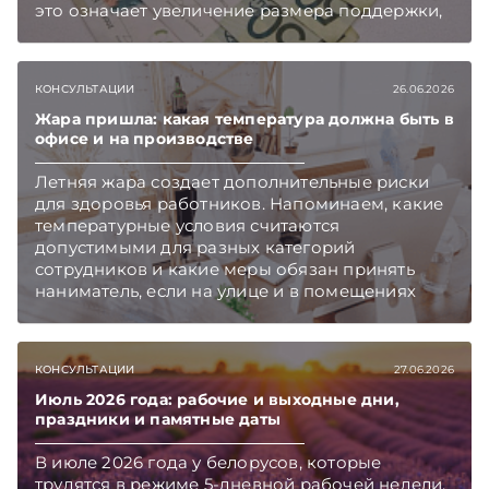
это означает увеличение размера поддержки,
а для других повышение порога дохода
открывает возможность обратиться за такой
помощью. Подписывайтесь на Telegram‑канал
КОНСУЛЬТАЦИИ
26.06.2026
и Viber. Главное об экономике Беларуси —
раньше, чем в новостях TelegramViber
Жара пришла: какая температура должна быть в
офисе и на производстве
Летняя жара создает дополнительные риски
для здоровья работников. Напоминаем, какие
температурные условия считаются
допустимыми для разных категорий
сотрудников и какие меры обязан принять
наниматель, если на улице и в помещениях
становится слишком жарко.
КОНСУЛЬТАЦИИ
27.06.2026
Июль 2026 года: рабочие и выходные дни,
праздники и памятные даты
В июле 2026 года у белорусов, которые
трудятся в режиме 5-дневной рабочей недели,