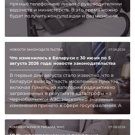
прямые телефонные линии с руководителями
ведомств и министерств. В это время можно
будет получить консультации и разъяснения.
НОВОСТИ ЗАКОНОДАТЕЛЬСТВА
07.08.2026
Что изменилось в Беларуси с 30 июня по 5
августа 2026 года: новости законодательства
В первые дни августа стало известно, что в
Беларуси выведут часть населенных пунктов,
включая Гомель, из категории радиактивно
загрязненных в результате катастрофы на
Чернобыльской АЭС. Несколько значимых
изменений принято в сфере госуправления. А
бизнесу вновь дали надежду на сокращение
объема нового нормативного массива,
который приходится изучать ежегодно.
КОММЕНТАРИИ И ПИСЬМА МНС
07.08.2026
Очередные меры по оптимизации