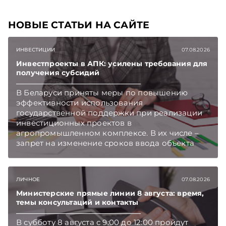
НОВЫЕ СТАТЬИ НА САЙТЕ
ИНВЕСТИЦИИ
07.08.2026
Инвестпроекты в АПК: усилены требования для
получения субсидий
В Беларуси приняты меры по повышению
эффективности использования
государственной поддержки при реализации
инвестиционных проектов в
агропромышленном комплексе. В их числе –
запрет на изменение сроков ввода объекта
инвестиций в эксплуатацию и его выхода на
проектную мощность. Подписывайтесь на
Telegram‑канал и Viber. Главное об экономике
ЛИЧНОЕ
07.08.2026
Беларуси — раньше, чем в новостях
TelegramViber
Министерские прямые линии 8 августа: время,
темы консультаций и контакты
В субботу 8 августа с 9:00 до 12:00 пройдут