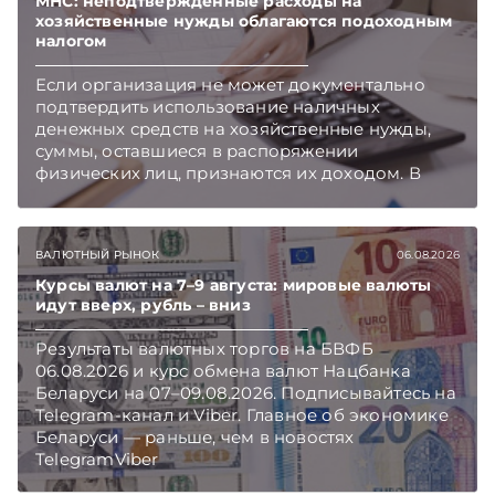
нормотворчества предусмотрены в
МНС: неподтвержденные расходы на
хозяйственные нужды облагаются подоходным
постановлении Совмина. Подписывайтесь на
налогом
Telegram‑канал и Viber. Главное об экономике
Беларуси — раньше, чем в новостях
Если организация не может документально
TelegramViber
подтвердить использование наличных
денежных средств на хозяйственные нужды,
суммы, оставшиеся в распоряжении
физических лиц, признаются их доходом. В
этом случае организация как налоговый агент
обязана исчислить, удержать и перечислить в
бюджет подоходный налог, напоминает МНС.
ВАЛЮТНЫЙ РЫНОК
06.08.2026
Курсы валют на 7–9 августа: мировые валюты
идут вверх, рубль – вниз
Результаты валютных торгов на БВФБ
06.08.2026 и курс обмена валют Нацбанка
Беларуси на 07–09.08.2026. Подписывайтесь на
Telegram‑канал и Viber. Главное об экономике
Беларуси — раньше, чем в новостях
TelegramViber