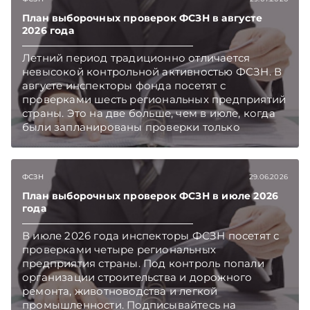
План выборочных проверок ФСЗН в августе
2026 года
Летний период традиционно отличается
невысокой контрольной активностью ФСЗН. В
августе инспекторы фонда посетят с
проверками шесть региональных предприятий
страны. Это на две больше, чем в июле, когда
были запланированы проверки только
четырех субъектов хозяйствования.
Подписывайтесь на Telegram‑канал и Viber.
Главное об экономике Беларуси — раньше,
ФСЗН
29.06.2026
чем в новостях TelegramViber
План выборочных проверок ФСЗН в июле 2026
года
В июле 2026 года инспекторы ФСЗН посетят с
проверками четыре региональных
предприятия страны. Под контроль попали
организации строительства и дорожного
ремонта, животноводства и легкой
промышленности. Подписывайтесь на