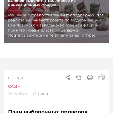
чем в новостях TelegramViber
валенок выделят 17 миллионов из
инновационных фондов
Решение о предоставлении господдержки для
реализации инвестпроекта по модернизации
Смиловичской валяльно-войлочной фабрики
принято Правительством Беларуси.
Подписывайтесь на Telegram‑канал и Viber.
Главное об экономике Беларуси — раньше,
чем в новостях TelegramViber
назад
ФСЗН
29.07.2026
1
мин
План выборочных проверок