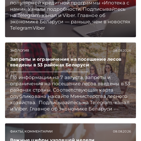
популярной кредитной программы «Ипотека с
нами». Узнали подробности. Подписывайтесь
на Telegram‑канал и Viber. Главное об
экономике Беларуси — раньше, чем в новостях
TelegramViber
ЭКОЛОГИЯ
08.08.2026
Запреты и ограничения на посещение лесов
введены в 53 районах Беларуси
По информации на 7 августа, запреты и
ограничения на посещение лесов введены в 53
районах страны. Соответствующая карта
опубликована на сайте Министерства лесного
хозяйства. Подписывайтесь на Telegram‑канал
и Viber. Главное об экономике Беларуси —
раньше, чем в новостях TelegramViber
ФАКТЫ, КОММЕНТАРИИ
08.08.2026
Важные цифры уходящей недели