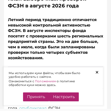
ФСЗН в августе 2026 года
Летний период традиционно отличается
невысокой контрольной активностью
ФСЗН. В августе инспекторы фонда
посетят с проверками шесть региональных
предприятий страны. Это на две больше,
чем в июле, когда были запланированы
проверки только четырех субъектов
хозяйствования.
+
Подписывайтесь на Telegram‑канал и Viber.
Мы используем куки файлы, чтобы вам было
Главное об экономике Беларуси — раньше, чем в
удобно работать с сайтом.
Ознакомиться с
Положением
о политике
новостях
Telegram
Viber
обработки куки можно здесь.
Принять
Настроить
Перечень предприятий, запланированных к
проведению проверок в августе 2026
года,
опубликовал
ФСЗН.