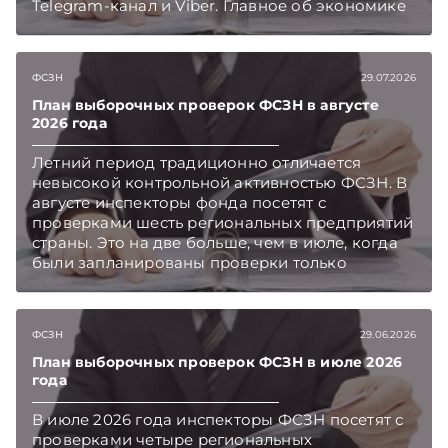
Telegram‑канал и Viber. Главное об экономике
Беларуси — раньше, чем в новостях
TelegramViber
ФСЗН
29.07.2026
План выборочных проверок ФСЗН в августе
2026 года
Летний период традиционно отличается
невысокой контрольной активностью ФСЗН. В
августе инспекторы фонда посетят с
проверками шесть региональных предприятий
страны. Это на две больше, чем в июле, когда
были запланированы проверки только
четырех субъектов хозяйствования.
Подписывайтесь на Telegram‑канал и Viber.
Главное об экономике Беларуси — раньше,
ФСЗН
29.06.2026
чем в новостях TelegramViber
План выборочных проверок ФСЗН в июле 2026
года
В июле 2026 года инспекторы ФСЗН посетят с
проверками четыре региональных