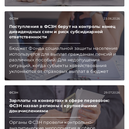
Telegram‑канал и Viber. Главное об экономике
Беларуси — раньше, чем в новостях
TelegramViber
ФСЗН
23.06.2026
Поступления в ФСЗН берут на контроль: конец
дивидендных схем и риск субсидиарной
ответственности
Бюджет Фонда социальной защиты населения
используется для выплат гражданам пенсий и
различных пособий. Для недопущения
ситуаций, когда субъекты хозяйствования
уклоняются от страховых выплат в бюджет
фонда, законодатели готовят специальные
новации. Подписывайтесь на Telegram‑канал и
Viber. Главное об экономике Беларуси —
ФСЗН
29.07.2026
раньше, чем в новостях TelegramViber
Зарплаты «в конвертах» в сфере перевозок:
ФСЗН назвал регионы с крупнейшими
доначислениями
Органы ФСЗН провели контрольно-
аналитические мероприятия в сфере