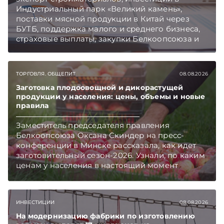
Индустриальный парк «Великий камень»,
поставки мясной продукции в Китай через
БУТБ, поддержка малого и среднего бизнеса,
страховые выплаты, закупки Белкоопсоюза и
рост продаж новых автомобилей.
Подписывайтесь на Telegram‑канал и Viber.
Главное об экономике Беларуси — раньше,
ТОРГОВЛЯ. ОБЩЕПИТ
08.08.2026
чем в новостях TelegramViber
Заготовка плодоовощной и дикорастущей
продукции у населения: цены, объемы и новые
правила
Заместитель председателя правления
Белкоопсоюза Оксана Скиндер на пресс-
конференции в Минске рассказала, как идет
заготовительный сезон-2026. Узнали, по каким
ценам у населения в настоящий момент
закупают продукцию, сколько
приемозаготовительных пунктов работает и
как изменились правила игры в текущем году.
ИНВЕСТИЦИИ
08.08.2026
Подписывайтесь на Telegram‑канал и Viber.
Главное об экономике Беларуси — раньше,
На модернизацию фабрики по изготовлению