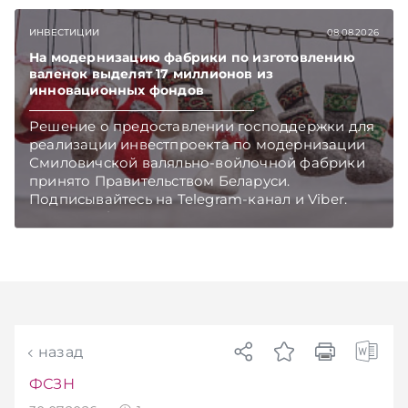
приемозаготовительных пунктов работает и
как изменились правила игры в текущем году.
ИНВЕСТИЦИИ
08.08.2026
Подписывайтесь на Telegram‑канал и Viber.
Главное об экономике Беларуси — раньше,
На модернизацию фабрики по изготовлению
чем в новостях TelegramViber
валенок выделят 17 миллионов из
инновационных фондов
Решение о предоставлении господдержки для
реализации инвестпроекта по модернизации
Смиловичской валяльно-войлочной фабрики
принято Правительством Беларуси.
Подписывайтесь на Telegram‑канал и Viber.
Главное об экономике Беларуси — раньше,
чем в новостях TelegramViber
назад
ФСЗН