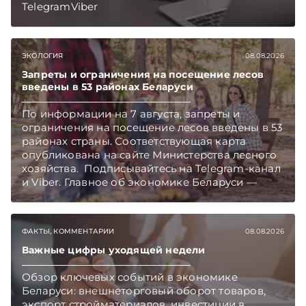
TelegramViber
ЭКОЛОГИЯ
08.08.2026
Запреты и ограничения на посещение лесов
введены в 53 районах Беларуси
По информации на 7 августа, запреты и
ограничения на посещение лесов введены в 53
районах страны. Соответствующая карта
опубликована на сайте Министерства лесного
хозяйства. Подписывайтесь на Telegram‑канал
и Viber. Главное об экономике Беларуси —
раньше, чем в новостях TelegramViber
ФАКТЫ, КОММЕНТАРИИ
08.08.2026
Важные цифры уходящей недели
Обзор ключевых событий в экономике
Беларуси: внешнеторговый оборот товаров,
экспорт стройматериалов, инвестиции в