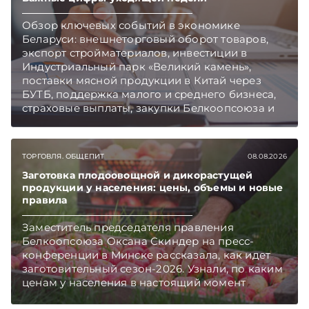
Обзор ключевых событий в экономике
Беларуси: внешнеторговый оборот товаров,
экспорт стройматериалов, инвестиции в
Индустриальный парк «Великий камень»,
поставки мясной продукции в Китай через
БУТБ, поддержка малого и среднего бизнеса,
страховые выплаты, закупки Белкоопсоюза и
рост продаж новых автомобилей.
Подписывайтесь на Telegram‑канал и Viber.
Главное об экономике Беларуси — раньше,
ТОРГОВЛЯ. ОБЩЕПИТ
08.08.2026
чем в новостях TelegramViber
Заготовка плодоовощной и дикорастущей
продукции у населения: цены, объемы и новые
правила
Заместитель председателя правления
Белкоопсоюза Оксана Скиндер на пресс-
конференции в Минске рассказала, как идет
заготовительный сезон-2026. Узнали, по каким
ценам у населения в настоящий момент
закупают продукцию, сколько