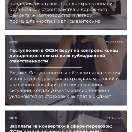
предприятия страны. Под контроль попали
организации строительства и дорожного
ремонта, животноводства и легкой
промышленности. Подписывайтесь на
Telegram‑канал и Viber. Главное об экономике
Беларуси — раньше, чем в новостях
TelegramViber
ФСЗН
23.06.2026
Поступления в ФСЗН берут на контроль: конец
дивидендных схем и риск субсидиарной
ответственности
Бюджет Фонда социальной защиты населения
используется для выплат гражданам пенсий и
различных пособий. Для недопущения
ситуаций, когда субъекты хозяйствования
уклоняются от страховых выплат в бюджет
фонда, законодатели готовят специальные
новации. Подписывайтесь на Telegram‑канал и
Viber. Главное об экономике Беларуси —
ФСЗН
29.07.2026
раньше, чем в новостях TelegramViber
Зарплаты «в конвертах» в сфере перевозок:
ФСЗН назвал регионы с крупнейшими