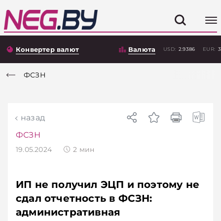
Конвертер валют
Валюта
USD:
2.9386
EUR:
3
ФСЗН
назад
ФСЗН
19.05.2024
2
мин
ИП не получил ЭЦП и поэтому не
сдал отчетность в ФСЗН:
административная