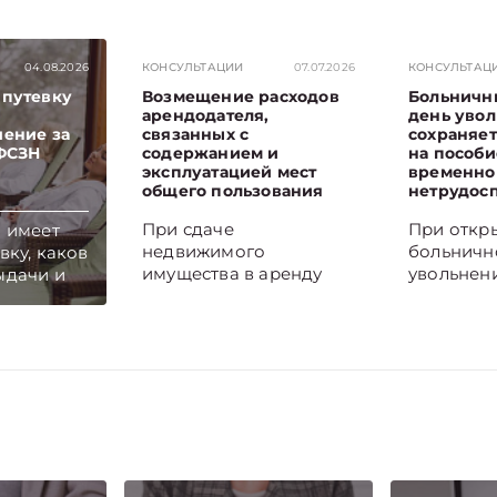
04.08.2026
КОНСУЛЬТАЦИИ
07.07.2026
КОНСУЛЬТАЦ
 путевку
Возмещение расходов
Больничн
арендодателя,
день увол
чение за
связанных с
сохраняет
 ФСЗН
содержанием и
на пособи
эксплуатацией мест
временно
общего пользования
нетрудос
При сдаче
При откр
о имеет
недвижимого
больничн
вку, каков
имущества в аренду
увольнен
ыдачи и
арендатор, как
становит
ется
правило, возмещает
начала за
ы,
арендодателю
Если оно 
ит
расходы, связанные с
период р
содержанием,
пособие 
сь на
эксплуатацией и
нетрудос
л и Viber.
ремонтом арендуемого
сохраняе
кономике
имущества, а также
на приме
аньше,
затраты на санитарное
Подписыв
ях
содержание,
Telegram‑