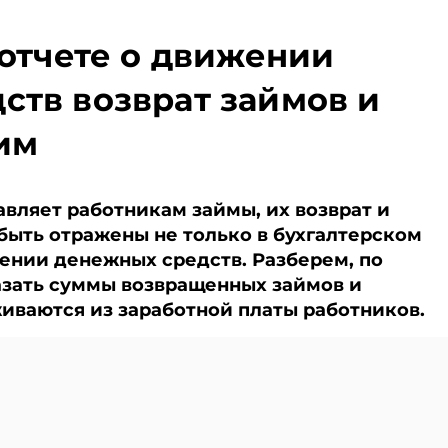
выхода на проектную
в бюджет
мощность.
 отчете о движении
алог,
Подписывайтесь на
МНС.
Telegram‑канал и Viber.
ств возврат займов и
Главное об экономике
Беларуси — раньше,
чем в новостях
им
TelegramViber
вляет работникам займы, их возврат и
быть отражены не только в бухгалтерском
ижении денежных средств. Разберем, по
азать суммы возвращенных займов и
живаются из заработной платы работников.
и Viber. Главное об экономике Беларуси — раньше, чем