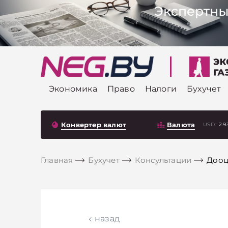
Экономика
Право
Налоги
Бухучет
Конвертер валют
Валюта
USD:
2.9
Главная
Бухучет
Консультации
Дооц
назад