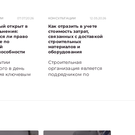
ИИ
07.07.2026
КОНСУЛЬТАЦИИ
12.05.2026
ый открыт в
Как отразить в учете
ьнения:
стоимость затрат,
ся ли право
связанных с доставкой
е по
строительных
й
материалов и
пособности
оборудования
ытии
Строительная
ого в день
организация является
ия ключевым
подрядчиком по
ся момент
договорам
болевания.
строительства и несет
наступило в
затраты на доставку
аботы,
строительных
по временной
материалов и
пособности
оборудования.
тся. Поясним
Доставка
ре.
осуществляется как
айтесь на
собственным, так и
канал и Viber.
наемным транспортом.