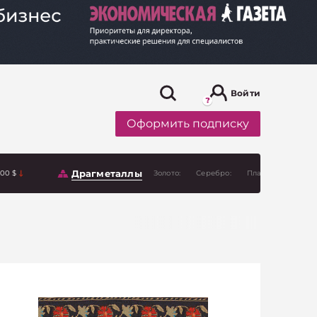
Войти
Оформить подписку
Драгметаллы
.00 $
Золото:
Серебро:
Платина: