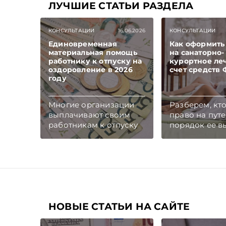
ЛУЧШИЕ СТАТЬИ РАЗДЕЛА
КОНСУЛЬТАЦИИ
16.06.2026
КОНСУЛЬТАЦИИ
Единовременная
Как оформить
материальная помощь
на санаторно-
работнику к отпуску на
курортное ле
оздоровление в 2026
счет средств
году
Многие организации
Разберем, кт
выплачивают своим
право на путе
работникам к отпуску
порядок ее в
единовременную
как определя
материальную помощь
размер оплат
на оздоровление.
которую внос
Рассмотрим вопросы
работник.
отражения в
Подписывайте
бухгалтерском и
Telegram‑кана
налоговом учете
Главное об э
хозяйственных
НОВЫЕ СТАТЬИ НА САЙТЕ
Беларуси — р
операций по
чем в новост
начислению и выплате
TelegramViber