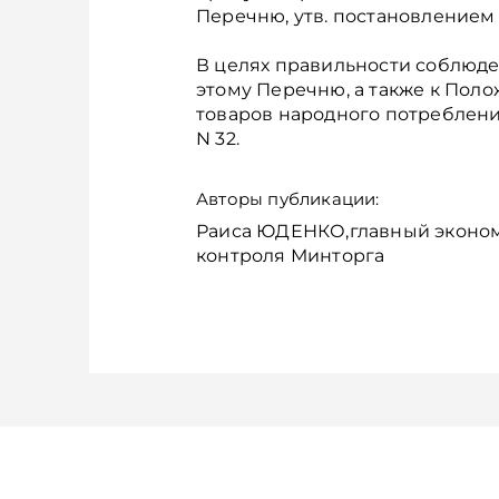
Перечню, утв. постановлением М
В целях правильности соблюде
этому Перечню, а также к Пол
товаров народного потребления
N 32.
Авторы публикации:
Раиса ЮДЕНКО,главный экономи
контроля Минторга