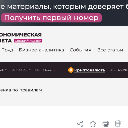
Труд
Бизнес-аналитика
События
Все статьи
Криптовалюта
386
EUR:
3.3908
RUB:
3.6365
BTC:
64,391
енка по правилам