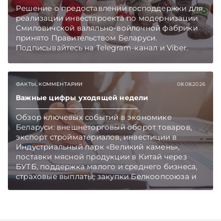
Решение о предоставлении господдержки для
реализации инвестпроекта по модернизации
Смиловичской валяльно-войлочной фабрики
принято Правительством Беларуси.
Подписывайтесь на Telegram‑канал и Viber.
Главное об экономике Беларуси — раньше,
чем в новостях TelegramViber
ФАКТЫ, КОММЕНТАРИИ
08.08.2026
Важные цифры уходящей недели
Обзор ключевых событий в экономике
Беларуси: внешнеторговый оборот товаров,
экспорт стройматериалов, инвестиции в
Индустриальный парк «Великий камень»,
поставки мясной продукции в Китай через
БУТБ, поддержка малого и среднего бизнеса,
страховые выплаты, закупки Белкоопсоюза и
рост продаж новых автомобилей.
Подписывайтесь на Telegram‑канал и Viber.
Главное об экономике Беларуси — раньше,
чем в новостях TelegramViber