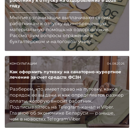
работнику к отпуску на оздоровление в 2026
году
Многие организации выплачивают своим
работникам к отпуску единовременную
материальную помощь на оздоровление.
Рассмотрим вопросы отражения в
бухгалтерском и налоговом учете
хозяйственных операций по начислению и
выплате работникам такой матпомощи.
Подписывайтесь на Telegram‑канал и Viber.
КОНСУЛЬТАЦИИ
04.08.2026
Главное об экономике Беларуси — раньше,
чем в новостях TelegramViber
Как оформить путевку на санаторно-курортное
лечение за счет средств ФСЗН
Разберем, кто имеет право на путевку, каков
порядок ее выдачи и как определяется размер
оплаты, которую вносит работник.
Подписывайтесь на Telegram‑канал и Viber.
Главное об экономике Беларуси — раньше,
чем в новостях TelegramViber