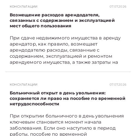
КОНСУЛЬТАЦИИ
07.07.2026
Возмещение расходов арендодателя,
связанных с содержанием и эксплуатацией
мест общего пользования
При сдаче недвижимого имущества в аренду
арендатор, как правило, возмещает
арендодателю расходы, связанные с
содержанием, эксплуатацией и ремонтом
арендуемого имущества, а также затраты на
санитарное содержание, коммунальные и
иные услуги. Возникает вопрос: как
определяется сумма возмещения расходов,
КОНСУЛЬТАЦИИ
07.07.2026
связанных с содержанием и эксплуатацией
мест общего пользования, в частности –
Больничный открыт в день увольнения:
контрольно-­пропускного пункта? Рассмотрим
сохраняется ли право на пособие по временной
нетрудоспособности
порядок их распределения. Подписывайтесь
на Telegram‑канал и Viber. Главное об
При открытии больничного в день увольнения
экономике Беларуси — раньше, чем в новостях
ключевым становится момент начала
TelegramViber
заболевания. Если оно наступило в период
работы, пособие по временной