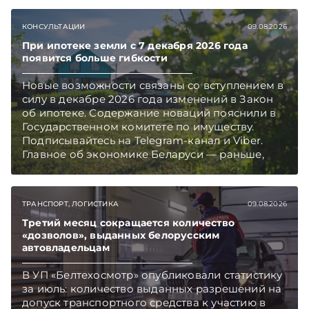
КОНСУЛЬТАЦИИ
09.08.2026
При ипотеке земли с 7 декабря 2026 года
появится больше гибкости
Новые возможности связаны со вступлением в
силу в декабре 2026 года изменений в Закон
об ипотеке. Содержание новаций пояснили в
Государственном комитете по имуществу.
Подписывайтесь на Telegram‑канал и Viber.
Главное об экономике Беларуси — раньше,
чем в новостях TelegramViber
ТРАНСПОРТ, ЛОГИСТИКА
09.08.2026
Третий месяц сокращается количество
«дозволов», выданных белорусским
автовладельцам
В УП «Белтехосмотр» опубликовали статистику
за июль: количество выданных разрешений на
допуск транспортного средства к участию в