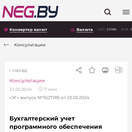
Конвертер валют
Валюта
USD:
2.9386
EUR:
3
Консультации
назад
Консультации
23.02.2024
7
мин
«ЭГ»
выпуск №15(2709)
от 23.02.2024
Бухгалтерский учет
программного обеспечения