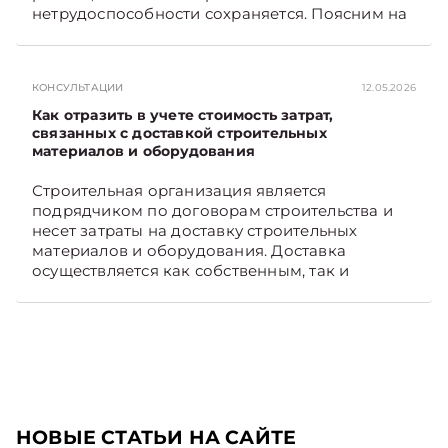
нетрудоспособности сохраняется. Поясним на
примере. Подписывайтесь на Telegram‑канал и
Viber. Главное об экономике Беларуси —
раньше, чем в новостях TelegramViber
КОНСУЛЬТАЦИИ
12.05.2026
Как отразить в учете стоимость затрат,
связанных с доставкой строительных
материалов и оборудования
Строительная организация является
подрядчиком по договорам строительства и
несет затраты на доставку строительных
материалов и оборудования. Доставка
осуществляется как собственным, так и
наемным транспортом. Рассмотрим, как
отразить в бухгалтерском учете затраты в этом
случае. Подписывайтесь на Telegram‑канал и
Viber, чтобы не пропускать новые статьи
TelegramViber
НОВЫЕ СТАТЬИ НА САЙТЕ