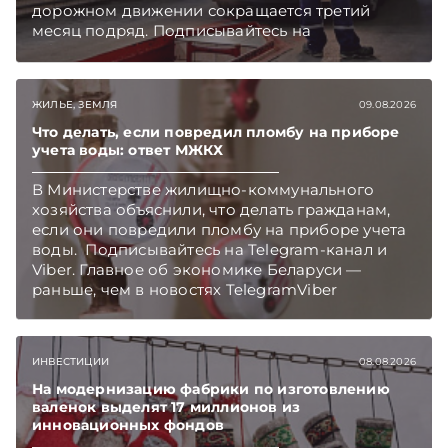
дорожном движении сокращается третий
месяц подряд. Подписывайтесь на
Telegram‑канал и Viber. Главное об экономике
Беларуси — раньше, чем в новостях
TelegramViber
ЖИЛЬЕ, ЗЕМЛЯ
09.08.2026
Что делать, если повредил пломбу на приборе
учета воды: ответ МЖКХ
В Министерстве жилищно-коммунального
хозяйства объяснили, что делать гражданам,
если они повредили пломбу на приборе учета
воды. Подписывайтесь на Telegram‑канал и
Viber. Главное об экономике Беларуси —
раньше, чем в новостях TelegramViber
ИНВЕСТИЦИИ
08.08.2026
На модернизацию фабрики по изготовлению
валенок выделят 17 миллионов из
инновационных фондов