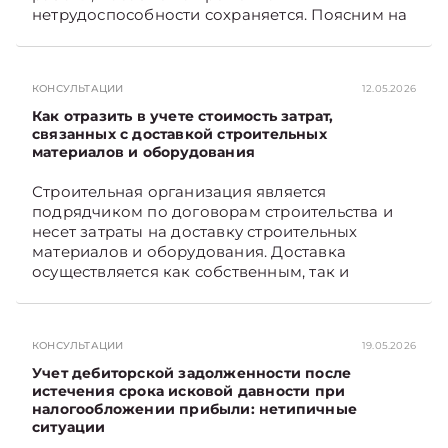
нетрудоспособности сохраняется. Поясним на
примере. Подписывайтесь на Telegram‑канал и
Viber. Главное об экономике Беларуси —
раньше, чем в новостях TelegramViber
КОНСУЛЬТАЦИИ
12.05.2026
Как отразить в учете стоимость затрат,
связанных с доставкой строительных
материалов и оборудования
Строительная организация является
подрядчиком по договорам строительства и
несет затраты на доставку строительных
материалов и оборудования. Доставка
осуществляется как собственным, так и
наемным транспортом. Рассмотрим, как
отразить в бухгалтерском учете затраты в этом
случае. Подписывайтесь на Telegram‑канал и
КОНСУЛЬТАЦИИ
19.05.2026
Viber, чтобы не пропускать новые статьи
TelegramViber
Учет дебиторской задолженности после
истечения срока исковой давности при
налогообложении прибыли: нетипичные
ситуации