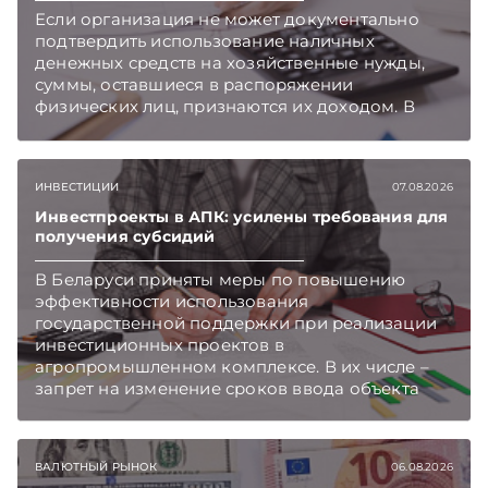
Беларуси — раньше, чем в новостях
Если организация не может документально
TelegramViber
подтвердить использование наличных
денежных средств на хозяйственные нужды,
суммы, оставшиеся в распоряжении
физических лиц, признаются их доходом. В
этом случае организация как налоговый агент
обязана исчислить, удержать и перечислить в
бюджет подоходный налог, напоминает МНС.
ИНВЕСТИЦИИ
07.08.2026
Инвестпроекты в АПК: усилены требования для
получения субсидий
В Беларуси приняты меры по повышению
эффективности использования
государственной поддержки при реализации
инвестиционных проектов в
агропромышленном комплексе. В их числе –
запрет на изменение сроков ввода объекта
инвестиций в эксплуатацию и его выхода на
проектную мощность. Подписывайтесь на
Telegram‑канал и Viber. Главное об экономике
ВАЛЮТНЫЙ РЫНОК
06.08.2026
Беларуси — раньше, чем в новостях