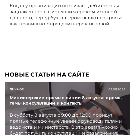
Когда у организации возникает дебиторская
задолженность с истекшим сроком исковой
давности, перед бухгалтером встают вопросы:
как правильно определить срок исковой
давности и в каком порядке списать такую
задолженность. Рассмотрим это на
практических ситуациях. Подписывайтесь на
Telegram‑канал и Viber, чтобы не пропускать
новые статьи TelegramViber
НОВЫЕ СТАТЬИ НА САЙТЕ
ЛИЧНОЕ
07.08.2026
Министерские прямые линии 8 августа: время,
темы консультаций и контакты
В субботу 8 августа с 9:00 до 12:00 пройдут
прямые телефонные линии с руководителями
ведомств и министерств. В это время можно
будет получить консультации и разъяснения.