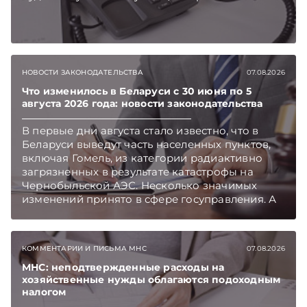
НОВОСТИ ЗАКОНОДАТЕЛЬСТВА
07.08.2026
Что изменилось в Беларуси с 30 июня по 5
августа 2026 года: новости законодательства
В первые дни августа стало известно, что в
Беларуси выведут часть населенных пунктов,
включая Гомель, из категории радиактивно
загрязненных в результате катастрофы на
Чернобыльской АЭС. Несколько значимых
изменений принято в сфере госуправления. А
бизнесу вновь дали надежду на сокращение
объема нового нормативного массива,
который приходится изучать ежегодно.
КОММЕНТАРИИ И ПИСЬМА МНС
07.08.2026
Очередные меры по оптимизации
нормотворчества предусмотрены в
МНС: неподтвержденные расходы на
хозяйственные нужды облагаются подоходным
постановлении Совмина. Подписывайтесь на
налогом
Telegram‑канал и Viber. Главное об экономике