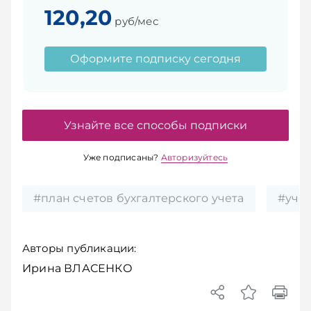
120,20
руб/мес
Оформите подписку сегодня
Узнайте все способы подписки
Уже подписаны?
Авторизуйтесь
#план счетов бухгалтерского учета
#учет
Авторы публикации:
Ирина ВЛАСЕНКО