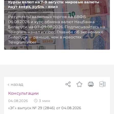
TelegramViber
Курсы валют на 7–9 августа: мировые валюты
идут вверх, рубль – вниз
Результаты валютных торгов на БВФБ
06.08.2026 и курс обмена валют Нацбанка
Беларуси на 07–09.08.2026. Подписывайтесь на
Telegram‑канал и Viber. Главное об экономике
Беларуси — раньше, чем в новостях
TelegramViber
назад
Консультации
04.08.2026
3
мин
«ЭГ»
выпуск № 29 (2846)
от 04.08.2026