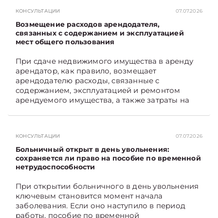
Подписывайтесь на Telegram‑канал и Viber.
КОНСУЛЬТАЦИИ
07.07.2026
Главное об экономике Беларуси — раньше,
чем в новостях TelegramViber
Возмещение расходов арендодателя,
связанных с содержанием и эксплуатацией
мест общего пользования
При сдаче недвижимого имущества в аренду
арендатор, как правило, возмещает
арендодателю расходы, связанные с
содержанием, эксплуатацией и ремонтом
арендуемого имущества, а также затраты на
санитарное содержание, коммунальные и
иные услуги. Возникает вопрос: как
определяется сумма возмещения расходов,
КОНСУЛЬТАЦИИ
07.07.2026
связанных с содержанием и эксплуатацией
мест общего пользования, в частности –
Больничный открыт в день увольнения:
контрольно-­пропускного пункта? Рассмотрим
сохраняется ли право на пособие по временной
нетрудоспособности
порядок их распределения. Подписывайтесь
на Telegram‑канал и Viber. Главное об
При открытии больничного в день увольнения
экономике Беларуси — раньше, чем в новостях
ключевым становится момент начала
TelegramViber
заболевания. Если оно наступило в период
работы, пособие по временной