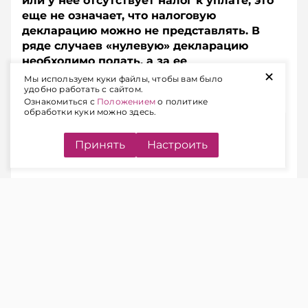
или у нее отсутствует налог к уплате, это
еще не означает, что налоговую
декларацию можно не представлять. В
ряде случаев «нулевую» декларацию
необходимо подать, а за ее
+
непредставление предусмотрена
Мы используем куки файлы, чтобы вам было
удобно работать с сайтом.
административная ответственность.
Ознакомиться с
Положением
о политике
обработки куки можно здесь.
Содержание
Принять
Настроить
КОГДА НАЛОГОВУЮ
ДЕКЛАРАЦИЮ НУЖНО
ПРЕДСТАВЛЯТЬ
ЧИТАЙТЕ ТАКЖЕ
Подоходный налог: когда в