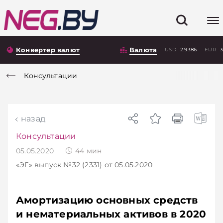
Конвертер валют
Валюта
USD:
2.9386
EUR:
3
Консультации
назад
Консультации
05.05.2020
44
мин
«ЭГ»
выпуск №32 (2331)
от 05.05.2020
Амортизацию основных средств
и нематериальных активов в 2020