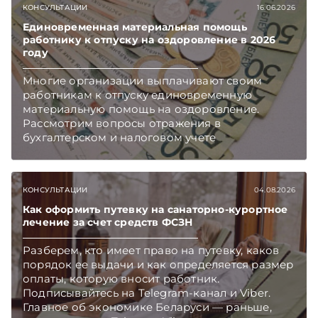
КОНСУЛЬТАЦИИ
16.06.2026
Единовременная материальная помощь
работнику к отпуску на оздоровление в 2026
году
Многие организации выплачивают своим
работникам к отпуску единовременную
материальную помощь на оздоровление.
Рассмотрим вопросы отражения в
бухгалтерском и налоговом учете
хозяйственных операций по начислению и
выплате работникам такой матпомощи.
Подписывайтесь на Telegram‑канал и Viber.
КОНСУЛЬТАЦИИ
04.08.2026
Главное об экономике Беларуси — раньше,
чем в новостях TelegramViber
Как оформить путевку на санаторно-курортное
лечение за счет средств ФСЗН
Разберем, кто имеет право на путевку, каков
порядок ее выдачи и как определяется размер
оплаты, которую вносит работник.
Подписывайтесь на Telegram‑канал и Viber.
Главное об экономике Беларуси — раньше,