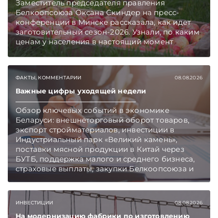
Заместитель председателя правления
Белкоопсоюза Оксана Скиндер на пресс-
конференции в Минске рассказала, как идет
заготовительный сезон-2026. Узнали, по каким
ценам у населения в настоящий момент
закупают продукцию, сколько
приемозаготовительных пунктов работает и
как изменились правила игры в текущем году.
ФАКТЫ, КОММЕНТАРИИ
08.08.2026
Подписывайтесь на Telegram‑канал и Viber.
Главное об экономике Беларуси — раньше,
Важные цифры уходящей недели
чем в новостях TelegramViber
Обзор ключевых событий в экономике
Беларуси: внешнеторговый оборот товаров,
экспорт стройматериалов, инвестиции в
Индустриальный парк «Великий камень»,
поставки мясной продукции в Китай через
БУТБ, поддержка малого и среднего бизнеса,
страховые выплаты, закупки Белкоопсоюза и
рост продаж новых автомобилей.
Подписывайтесь на Telegram‑канал и Viber.
Главное об экономике Беларуси — раньше,
ИНВЕСТИЦИИ
08.08.2026
чем в новостях TelegramViber
На модернизацию фабрики по изготовлению