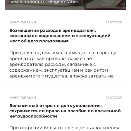
чем в новостях TelegramViber
КОНСУЛЬТАЦИИ
07.07.2026
Возмещение расходов арендодателя,
связанных с содержанием и эксплуатацией
мест общего пользования
При сдаче недвижимого имущества в аренду
арендатор, как правило, возмещает
арендодателю расходы, связанные с
содержанием, эксплуатацией и ремонтом
арендуемого имущества, а также затраты на
санитарное содержание, коммунальные и
иные услуги. Возникает вопрос: как
определяется сумма возмещения расходов,
КОНСУЛЬТАЦИИ
07.07.2026
связанных с содержанием и эксплуатацией
мест общего пользования, в частности –
Больничный открыт в день увольнения:
контрольно-­пропускного пункта? Рассмотрим
сохраняется ли право на пособие по временной
нетрудоспособности
порядок их распределения. Подписывайтесь
на Telegram‑канал и Viber. Главное об
При открытии больничного в день увольнения
экономике Беларуси — раньше, чем в новостях