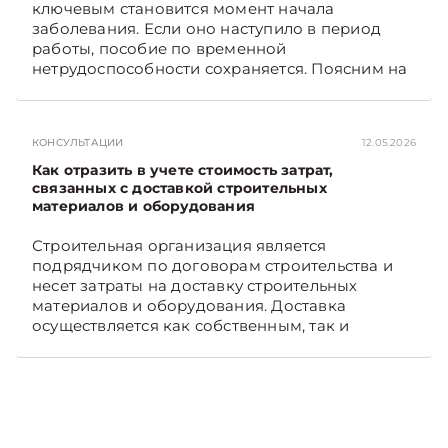
ключевым становится момент начала
TelegramViber
заболевания. Если оно наступило в период
работы, пособие по временной
нетрудоспособности сохраняется. Поясним на
примере. Подписывайтесь на Telegram‑канал и
Viber. Главное об экономике Беларуси —
раньше, чем в новостях TelegramViber
КОНСУЛЬТАЦИИ
12.05.2026
Как отразить в учете стоимость затрат,
связанных с доставкой строительных
материалов и оборудования
Строительная организация является
подрядчиком по договорам строительства и
несет затраты на доставку строительных
материалов и оборудования. Доставка
осуществляется как собственным, так и
наемным транспортом. Рассмотрим, как
отразить в бухгалтерском учете затраты в этом
случае. Подписывайтесь на Telegram‑канал и
Viber, чтобы не пропускать новые статьи
TelegramViber