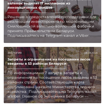
валенок выделят 17 миллионов из
инновационных фондов
Решение о предоставлении господдержки для
реализации инвестпроекта по модернизации
Смиловичской валяльно-войлочной фабрики
принято Правительством Беларуси.
Подписывайтесь на Telegram‑канал и Viber.
Главное об экономике Беларуси — раньше,
чем в новостях TelegramViber
ЭКОЛОГИЯ
08.08.2026
Запреты и ограничения на посещение лесов
введены в 53 районах Беларуси
По информации на 7 августа, запреты и
ограничения на посещение лесов введены в 53
районах страны. Соответствующая карта
опубликована на сайте Министерства лесного
хозяйства. Подписывайтесь на Telegram‑канал
и Viber. Главное об экономике Беларуси —
раньше, чем в новостях TelegramViber