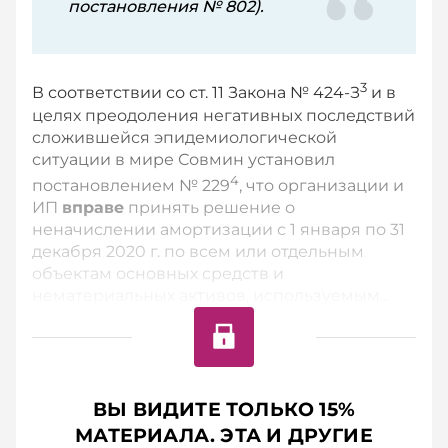
постановления № 802).
3
В соответствии со ст. 11 Закона № 424-З
и в
целях преодоления негативных последствий
сложившейся эпидемиологической
ситуации в мире Совмин установил
4
постановлением № 229
, что организации и
ИП
вправе
принять решение о
неначислении амортизации с 1 января по 31
декабря 2020 г. по всем или отдельным
объектам основных средств и
нематериальных активов, используемым...
ВЫ ВИДИТЕ ТОЛЬКО 15%
МАТЕРИАЛА. ЭТА И ДРУГИЕ