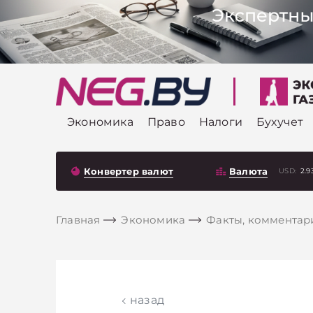
Экономика
Право
Налоги
Бухучет
Конвертер валют
Валюта
USD:
2.9
Главная
Экономика
Факты, комментар
назад