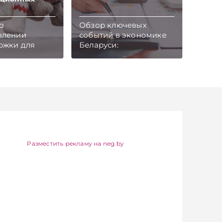
о
Обзор ключевых
влении
событий в экономике
ржки для
Беларуси:
ии
внешнеторговый
оекта по
оборот товаров,
зации
экспорт
ской
стройматериалов,
-войлочной
инвестиции в
принято
Индустриальный парк
ьством
«Великий камень»,
поставки мясной
айтесь на
продукции в Китай
канал и Viber.
через БУТБ, поддержка
Разместить рекламу на neg.by
об экономике
малого и среднего
 — раньше,
бизнеса, страховые
остях
выплаты, закупки
iber
Белкоопсоюза и рост
продаж новых
автомобилей.
Подписывайтесь на