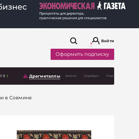
Войти
Оформить подписку
Драгметаллы
00 $
Золото:
Серебро:
Платина:
ли в Совмине