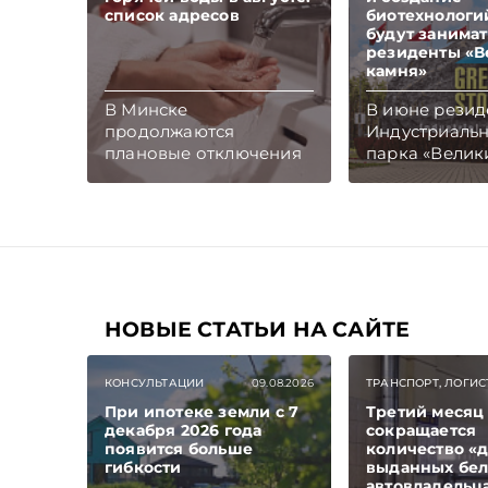
список адресов
биотехнологи
будут занима
резиденты «В
камня»
В Минске
В июне рези
продолжаются
Индустриаль
плановые отключения
парка «Велик
горячего
камень» стали
водоснабжения,
новые компан
графики на август уже
Благодаря и
опубликованы на
количество
сайтах филиала
зарегистрир
«Минские тепловые
резидентов в
сети» РУП
до 167. Узнали
«Минскэнерго» и ГП
НОВЫЕ СТАТЬИ НА САЙТЕ
новички гото
«Минсккоммунтеплосеть».
предложить
белорусскому
КОНСУЛЬТАЦИИ
09.08.2026
ТРАНСПОРТ, ЛОГИС
международ
При ипотеке земли с 7
Третий месяц
рынкам.
декабря 2026 года
сокращается
появится больше
количество «д
гибкости
выданных бе
автовладельц