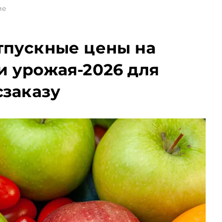
ие
тпускные цены на
и урожая-2026 для
сзаказу