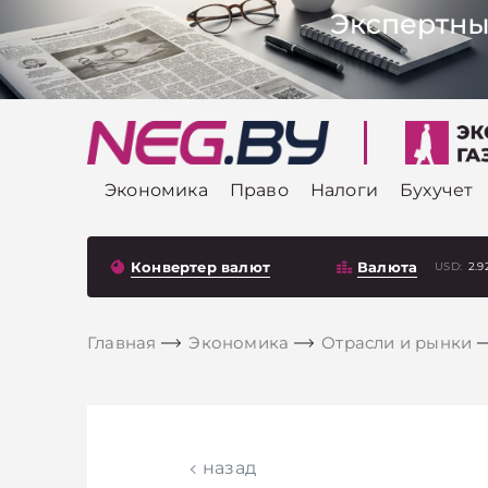
Экономика
Право
Налоги
Бухучет
Конвертер валют
Валюта
USD:
2.9
Главная
Экономика
Отрасли и рынки
назад