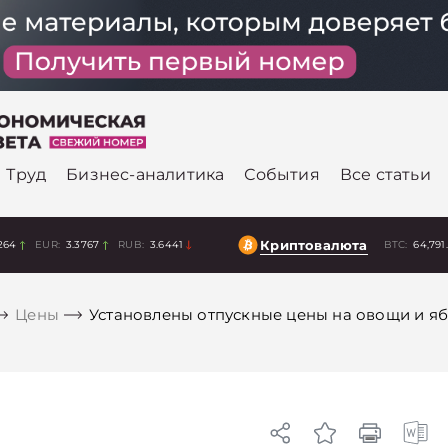
Труд
Бизнес-аналитика
События
Все статьи
Криптовалюта
264
EUR:
3.3767
RUB:
3.6441
BTC:
64,791
Цены
Установлены отпускные цены на овощи и яб