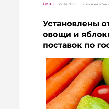
Цены
27.04.2026
2
мин на чтен
Установлены о
овощи и яблок
поставок по го