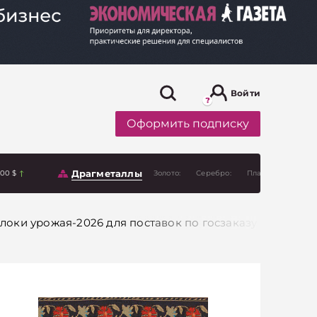
Войти
Оформить подписку
Драгметаллы
.00 $
Золото:
Серебро:
Платина:
локи урожая-2026 для поставок по госзаказу