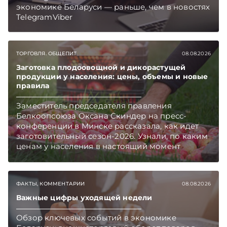
экономике Беларуси — раньше, чем в новостях
TelegramViber
ТОРГОВЛЯ. ОБЩЕПИТ
08.08.2026
Заготовка плодоовощной и дикорастущей
продукции у населения: цены, объемы и новые
правила
Заместитель председателя правления
Белкоопсоюза Оксана Скиндер на пресс-
конференции в Минске рассказала, как идет
заготовительный сезон-2026. Узнали, по каким
ценам у населения в настоящий момент
закупают продукцию, сколько
приемозаготовительных пунктов работает и
как изменились правила игры в текущем году.
ФАКТЫ, КОММЕНТАРИИ
08.08.2026
Подписывайтесь на Telegram‑канал и Viber.
Главное об экономике Беларуси — раньше,
Важные цифры уходящей недели
чем в новостях TelegramViber
Обзор ключевых событий в экономике