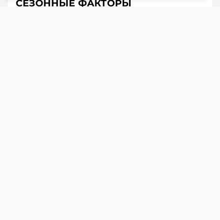
СЕЗОННЫЕ ФАКТОРЫ
ЧИТАЙТЕ ТАКЖЕ
Длинные деньги и низкая
инфляция: стратегия Нацбанка на
ближайшую пятилетку
В весенне-летнем сезоне ожидаемо
подешевела плодоовощная продукция – на
11,5% г/г. Причем цены снижались не только
на отечественные сельхозтовары, но и на
импорт.
ЗАМЕДЛЕНИЕ БАЗОВОЙ
ИНФЛЯЦИИ
Инфляция по несезонным товарам тоже