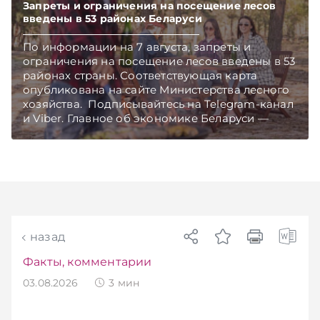
Запреты и ограничения на посещение лесов
введены в 53 районах Беларуси
По информации на 7 августа, запреты и
ограничения на посещение лесов введены в 53
районах страны. Соответствующая карта
опубликована на сайте Министерства лесного
хозяйства. Подписывайтесь на Telegram‑канал
и Viber. Главное об экономике Беларуси —
раньше, чем в новостях TelegramViber
назад
Факты, комментарии
03.08.2026
3
мин