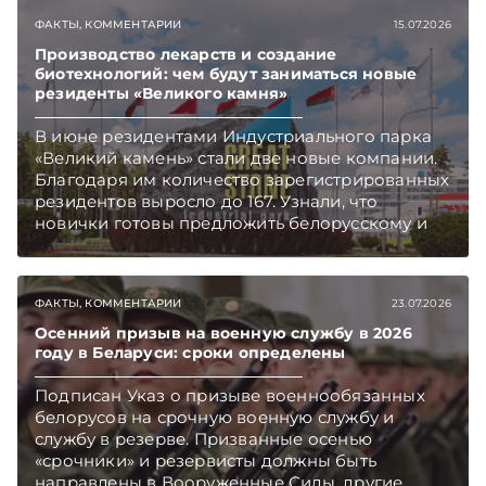
ФАКТЫ, КОММЕНТАРИИ
15.07.2026
Производство лекарств и создание
биотехнологий: чем будут заниматься новые
резиденты «Великого камня»
В июне резидентами Индустриального парка
«Великий камень» стали две новые компании.
Благодаря им количество зарегистрированных
резидентов выросло до 167. Узнали, что
новички готовы предложить белорусскому и
международному рынкам.
ФАКТЫ, КОММЕНТАРИИ
23.07.2026
Осенний призыв на военную службу в 2026
году в Беларуси: сроки определены
Подписан Указ о призыве военнообязанных
белорусов на срочную военную службу и
службу в резерве. Призванные осенью
«срочники» и резервисты должны быть
направлены в Вооруженные Силы, другие