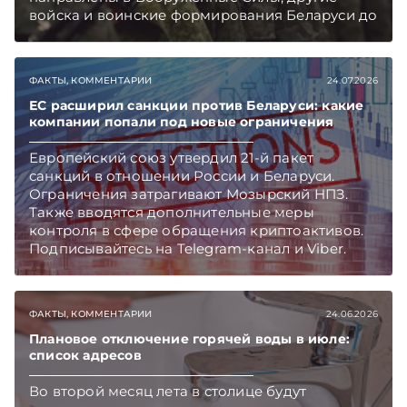
войска и воинские формирования Беларуси до
1 декабря 2026 г. Накануне подписания Указа
вопрос о направлении в армию нерадивых
работников в сельском хозяйстве обсуждался
ФАКТЫ, КОММЕНТАРИИ
24.07.2026
на уровне главы государства. Подписывайтесь
на Telegram‑канал и Viber. Главное об
ЕС расширил санкции против Беларуси: какие
компании попали под новые ограничения
экономике Беларуси — раньше, чем в новостях
TelegramViber
Европейский союз утвердил 21-й пакет
санкций в отношении России и Беларуси.
Ограничения затрагивают Мозырский НПЗ.
Также вводятся дополнительные меры
контроля в сфере обращения криптоактивов.
Подписывайтесь на Telegram‑канал и Viber.
Главное об экономике Беларуси — раньше,
чем в новостях TelegramViber
ФАКТЫ, КОММЕНТАРИИ
24.06.2026
Плановое отключение горячей воды в июле:
список адресов
Во второй месяц лета в столице будут