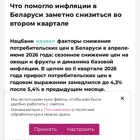
Что помогло инфляции в
Беларуси заметно снизиться во
втором квартале
Нацбанк
назвал
факторы снижения
потребительских цен в Беларуси в апреле-
июне 2026 года: сезонное снижение цен на
овощи и фрукты и динамика базовой
инфляции. В целом во II квартале 2026
года прирост потребительских цен в
годовом выражении замедлился до 4,3%
после 5,4% в предыдущем месяце.
+
Мы используем куки файлы, чтобы вам было
удобно работать с сайтом.
Подписывайтесь на Telegram‑канал и Viber.
Ознакомиться с
Положением
о политике
Главное об экономике Беларуси — раньше, чем в
обработки куки можно здесь.
новостях
Telegram
Viber
Принять
Настроить