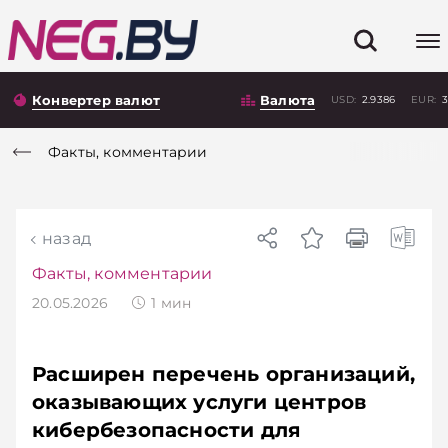
Конвертер валют
Валюта
USD:
2.9386
EUR:
3
Факты, комментарии
назад
Факты, комментарии
20.05.2026
1
мин
Расширен перечень организаций,
оказывающих услуги центров
кибербезопасности для