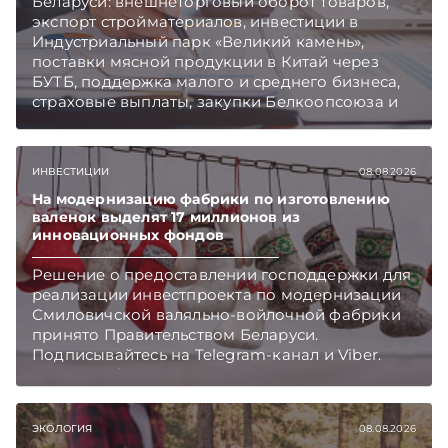
Беларуси: внешнеторговый оборот товаров,
экспорт стройматериалов, инвестиции в
Индустриальный парк «Великий камень»,
поставки мясной продукции в Китай через
БУТБ, поддержка малого и среднего бизнеса,
страховые выплаты, закупки Белкоопсоюза и
рост продаж новых автомобилей.
Подписывайтесь на Telegram‑канал и Viber.
Главное об экономике Беларуси — раньше,
ИНВЕСТИЦИИ
08.08.2026
чем в новостях TelegramViber
На модернизацию фабрики по изготовлению
валенок выделят 17 миллионов из
инновационных фондов
Решение о предоставлении господдержки для
реализации инвестпроекта по модернизации
Смиловичской валяльно-войлочной фабрики
принято Правительством Беларуси.
Подписывайтесь на Telegram‑канал и Viber.
Главное об экономике Беларуси — раньше,
чем в новостях TelegramViber
ЭКОЛОГИЯ
08.08.2026