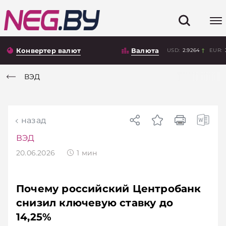
Конвертер валют
Валюта
USD:
2.9264
EUR:
ВЭД
назад
ВЭД
20.06.2026
1
мин
Почему российский Центробанк
снизил ключевую ставку до
14,25%