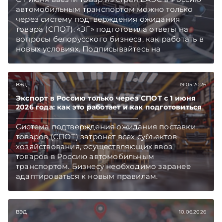
автомобильным транспортом можно только
через систему подтверждения ожидания
товара (СПОТ). «ЭГ» подготовила ответы на
вопросы белорусского бизнеса, как работать в
новых условиях. Подписывайтесь на
Telegram‑канал и Viber. Главное об экономике
Беларуси — раньше, чем в новостях
TelegramViber
ВЭД
19.05.2026
Экспорт в Россию только через СПОТ с 1 июня
2026 года: как это работает и как подготовиться
Система подтверждения ожидания поставки
товаров (СПОТ) затронет всех субъектов
хозяйствования, осуществляющих ввоз
товаров в Россию автомобильным
транспортом. Бизнесу необходимо заранее
адаптироваться к новым правилам.
ВЭД
10.06.2026