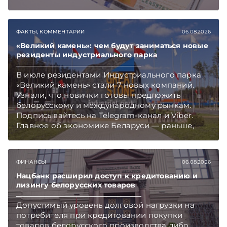
TelegramViber
ФАКТЫ, КОММЕНТАРИИ
06.08.2026
«Великий камень»: чем будут заниматься новые
резиденты индустриального парка
В июле резидентами Индустриального парка
«Великий камень» стали 7 новых компаний.
Узнали, что новички готовы предложить
белорусскому и международному рынкам.
Подписывайтесь на Telegram‑канал и Viber.
Главное об экономике Беларуси — раньше,
чем в новостях TelegramViber
ФИНАНСЫ
06.08.2026
Нацбанк расширил доступ к кредитованию и
лизингу белорусских товаров
Допустимый уровень долговой нагрузки на
потребителя при кредитовании покупки
товаров белорусского производства либо