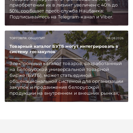
приобретении их в лизинг увеличен с 40% до
50%, сообщает пресс-служба Нацбанка.
Подписывайтесь на Telegram‑канал и Viber.
Главное об экономике Беларуси — раньше,
чем в новостях TelegramViber
ТОРГОВЛЯ. ОБЩЕПИТ
06.08.2026
Товарный каталог БУТБ могут интегрировать в
систему госзакупок
Электронный каталог товаров, разработанный
на Белорусской универсальной товарной
бирже (БУТБ), может стать единой
общенациональной системой для организации
закупок и продвижения белорусской
продукции на внутреннем и внешних рынках,
сообщает пресс-служба МАРТ.
Подписывайтесь на Telegram‑канал и Viber.
Главное об экономике Беларуси — раньше,
чем в новостях TelegramViber