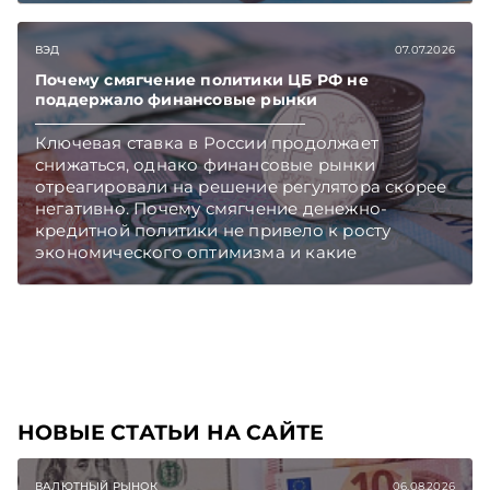
обеспечительного платежа (но с соблюдением
всех прочих требований) до 1 ноября 2026
ВЭД
07.07.2026
года. Аналогичный порядок - но только до 1
июля - будет применяться к товарам,
Почему смягчение политики ЦБ РФ не
ввозимым из Армении, Казахстана и
поддержало финансовые рынки
Кыргызстана.
Ключевая ставка в России продолжает
снижаться, однако финансовые рынки
отреагировали на решение регулятора скорее
негативно. Почему смягчение денежно-
кредитной политики не привело к росту
экономического оптимизма и какие
последствия это может иметь, разбиралась
«ЭГ». Подписывайтесь на Telegram‑канал и
Viber. Главное об экономике Беларуси —
раньше, чем в новостях TelegramViber
НОВЫЕ СТАТЬИ НА САЙТЕ
ВАЛЮТНЫЙ РЫНОК
06.08.2026