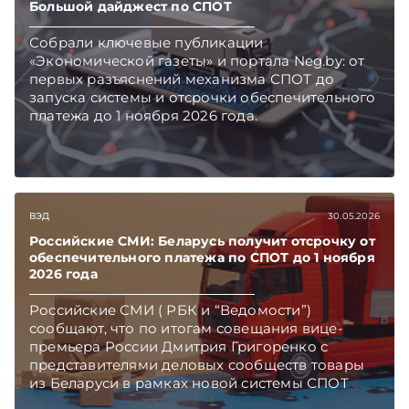
Большой дайджест по СПОТ
Собрали ключевые публикации
«Экономической газеты» и портала Neg.by: от
первых разъяснений механизма СПОТ до
запуска системы и отсрочки обеспечительного
платежа до 1 ноября 2026 года.
ВЭД
30.05.2026
Российские СМИ: Беларусь получит отсрочку от
обеспечительного платежа по СПОТ до 1 ноября
2026 года
Российские СМИ ( РБК и “Ведомости”)
сообщают, что по итогам совещания вице-
премьера России Дмитрия Григоренко с
представителями деловых сообществ товары
из Беларуси в рамках новой системы СПОТ
можно будет ввозить без внесения