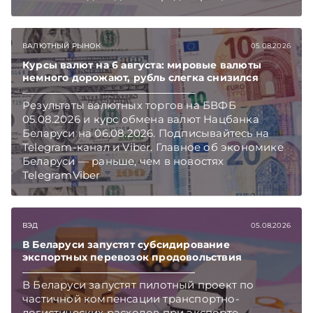
избежания и уклонения от налогообложения.
Подписывайтесь на Telegram‑канал и Viber.
Главное об экономике Беларуси — раньше,
ВАЛЮТНЫЙ РЫНОК
05.08.2026
чем в новостях TelegramViber
Курсы валют на 6 августа: мировые валюты
немного дорожают, рубль слегка снизился
Результаты валютных торгов на БВФБ
05.08.2026 и курс обмена валют Нацбанка
Беларуси на 06.08.2026. Подписывайтесь на
Telegram‑канал и Viber. Главное об экономике
Беларуси — раньше, чем в новостях
TelegramViber
ВЭД
05.08.2026
В Беларуси запустят субсидирование
экспортных перевозок продовольствия
В Беларуси запустят пилотный проект по
частичной компенсации транспортно-
логистических расходов при экспорте