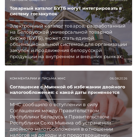
чем в новостях TelegramViber
Товарный каталог БУТБ могут интегрировать в
систему госзакупок
Электронный каталог товаров, разработанный
на Белорусской универсальной товарной
бирже (БУТБ), может стать единой
общенациональной системой для организации
закупок и продвижения белорусской
продукции на внутреннем и внешних рынках,
сообщает пресс-служба МАРТ.
Подписывайтесь на Telegram‑канал и Viber.
Главное об экономике Беларуси — раньше,
КОММЕНТАРИИ И ПИСЬМА МНС
06.08.2026
чем в новостях TelegramViber
Соглашение с Мьянмой об избежании двойного
налогообложения: с какой даты применяется
МНС сообщило о вступлении в силу
Соглашения между Правительством
Республики Беларусь и Правительством
Республики Союз Мьянма об устранении
двойного налогообложения в отношении
налогов на доходы и о предотвращении