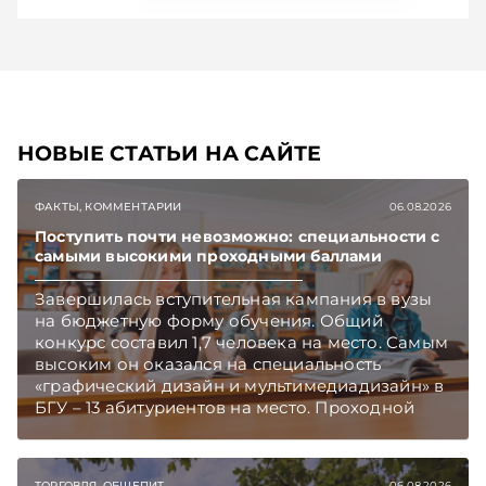
НОВЫЕ СТАТЬИ НА САЙТЕ
ФАКТЫ, КОММЕНТАРИИ
06.08.2026
Поступить почти невозможно: специальности с
самыми высокими проходными баллами
Завершилась вступительная кампания в вузы
на бюджетную форму обучения. Общий
конкурс составил 1,7 человека на место. Самым
высоким он оказался на специальность
«графический дизайн и мультимедиадизайн» в
БГУ – 13 абитуриентов на место. Проходной
балл на отдельных специальностях достиг 395.
Подписывайтесь на Telegram‑канал и Viber.
Главное об экономике Беларуси — раньше,
ТОРГОВЛЯ. ОБЩЕПИТ
06.08.2026