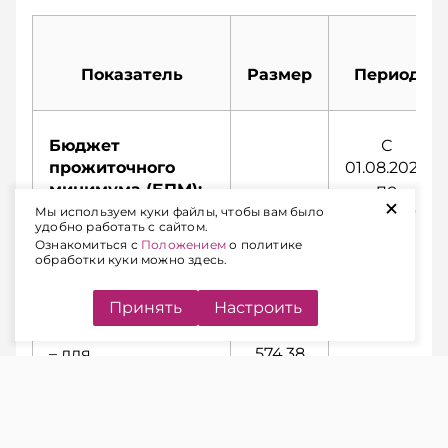
Показатель
Размер
Период
Бюджет
С
прожиточного
01.08.2026
минимума (БПМ):
по
+
31.10.2026
Мы используем куки файлы, чтобы вам было
удобно работать с сайтом.
Ознакомиться с
Положением
о политике
– в среднем на
530,37
обработки куки можно здесь.
душу населения
руб.
Принять
Настроить
– для
574,38
трудоспособного
руб.
населения