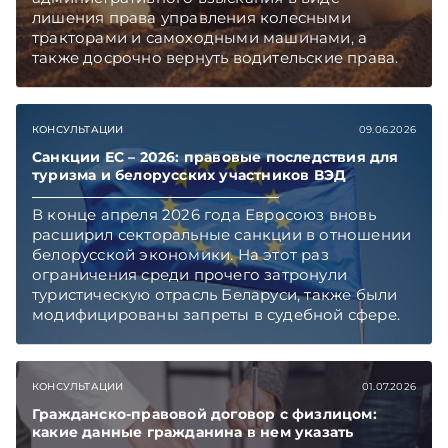
лишения права управления колесными
тракторами и самоходными машинами, а
также досрочно вернуть водительские права.
Механизм предусмотрен в обновленном
ПИКоАП, но касается он не всех.
Подписывайтесь на Telegram‑канал и Viber,
КОНСУЛЬТАЦИИ
09.06.2026
чтобы не пропускать новые статьи
TelegramViber
Санкции ЕС – 2026: правовые последствия для
туризма и белорусских участников ВЭД
В конце апреля 2026 года Евросоюз вновь
расширил секторальные санкции в отношении
белорусской экономики. На этот раз
ограничения среди прочего затронули
туристическую отрасль Беларуси, также были
модифицированы запреты в судебной сфере.
Правовой контекст и последствия введения
очередных ограничительных мер «ЭГ»
обсудила с Юрием Владимировичем
КОНСУЛЬТАЦИИ
01.07.2026
Шумиловым, основателем и партнером
юридической фирмы YS Advisors,
Гражданско-правовой договор с физлицом:
какие данные гражданина в нем указать
специализирующейся на санкционном праве.