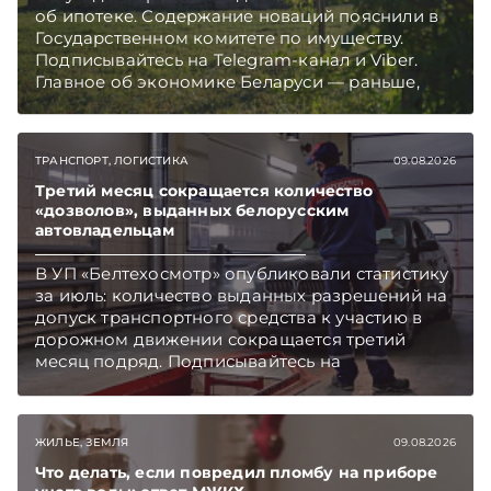
об ипотеке. Содержание новаций пояснили в
Государственном комитете по имуществу.
Подписывайтесь на Telegram‑канал и Viber.
Главное об экономике Беларуси — раньше,
чем в новостях TelegramViber
ТРАНСПОРТ, ЛОГИСТИКА
09.08.2026
Третий месяц сокращается количество
«дозволов», выданных белорусским
автовладельцам
В УП «Белтехосмотр» опубликовали статистику
за июль: количество выданных разрешений на
допуск транспортного средства к участию в
дорожном движении сокращается третий
месяц подряд. Подписывайтесь на
Telegram‑канал и Viber. Главное об экономике
Беларуси — раньше, чем в новостях
TelegramViber
ЖИЛЬЕ, ЗЕМЛЯ
09.08.2026
Что делать, если повредил пломбу на приборе