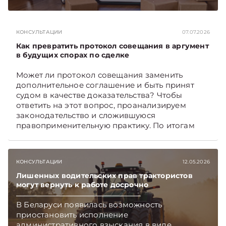
первоочередные шаги, которые белорусские
селлеры должны предпринять как можно
скорее. Какие – поясняет юрист юридической
КОНСУЛЬТАЦИИ
07.07.2026
компании «Экономические споры» Наталия
ТАБАЛА. Подписывайтесь на Telegram‑канал и
Как превратить протокол совещания в аргумент
Viber. Главное об экономике Беларуси —
в будущих спорах по сделке
раньше, чем в новостях TelegramViber
Может ли протокол совещания заменить
дополнительное соглашение и быть принят
судом в качестве доказательства? Чтобы
ответить на этот вопрос, проанализируем
законодательство и сложившуюся
правоприменительную практику. По итогам
дадим рекомендации, как обеспечить
доказательственную силу протокола.
Подписывайтесь на Telegram‑канал и Viber.
КОНСУЛЬТАЦИИ
12.05.2026
Главное об экономике Беларуси — раньше,
чем в новостях TelegramViber
Лишенных водительских прав трактористов
могут вернуть к работе досрочно
В Беларуси появилась возможность
приостановить исполнение
административного взыскания в виде