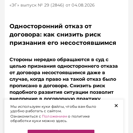
«ЭГ»
выпуск № 29 (2846)
от 04.08.2026
Односторонний отказ от
договора: как снизить риск
признания его несостоявшимся
Стороны нередко обращаются в суд с
целью признания одностороннего отказа
от договора несостоявшимся даже в
случае, когда право на такой отказ было
прописано в договоре. Снизить риск
подобного развития ситуации позволит
внедрение в договорную практику
+
немецкого института Nachfrist.
Мы используем куки файлы, чтобы вам было
удобно работать с сайтом.
Разъясняем, в чем суть этого правового
Ознакомиться с
Положением
о политике
инструмента и как его «вписать» в
обработки куки можно здесь.
белорусский контекст.