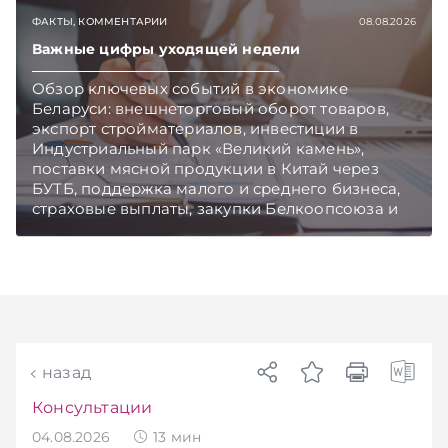
ФАКТЫ, КОММЕНТАРИИ
08.08.2026
Важные цифры уходящей недели
Обзор ключевых событий в экономике
Беларуси: внешнеторговый оборот товаров,
экспорт стройматериалов, инвестиции в
Индустриальный парк «Великий камень»,
поставки мясной продукции в Китай через
БУТБ, поддержка малого и среднего бизнеса,
страховые выплаты, закупки Белкоопсоюза и
рост продаж новых автомобилей.
Подписывайтесь на Telegram‑канал и Viber.
Главное об экономике Беларуси — раньше,
чем в новостях TelegramViber
назад
Консультации
04.08.2026
13
мин