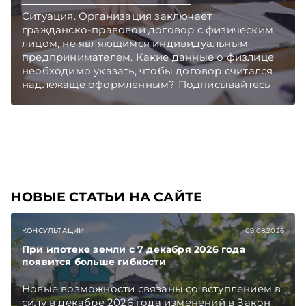
Подписывайтесь на Telegram‑канал и Viber.
Ситуация. Организация заключает
Главное об экономике Беларуси — раньше,
гражданско-правовой договор с физическим
чем в новостях TelegramViber
лицом, не являющимся индивидуальным
предпринимателем. Какие данные о физлице
необходимо указать, чтобы договор считался
надлежаще оформленным? Подписывайтесь
на Telegram‑канал и Viber. Главное об
экономике Беларуси — раньше, чем в новостях
TelegramViber
НОВЫЕ СТАТЬИ НА САЙТЕ
КОНСУЛЬТАЦИИ
09.08.2026
При ипотеке земли с 7 декабря 2026 года
появится больше гибкости
Новые возможности связаны со вступлением в
силу в декабре 2026 года изменений в Закон