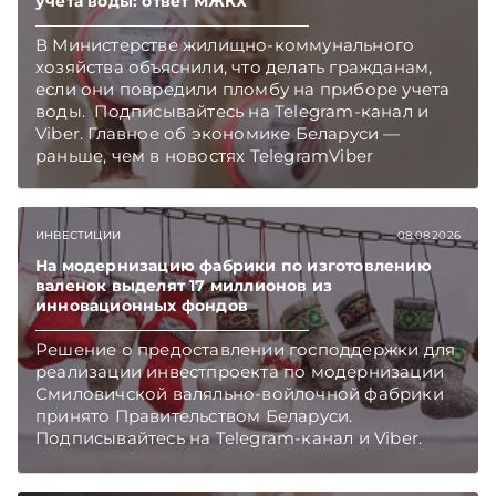
учета воды: ответ МЖКХ
В Министерстве жилищно-коммунального
хозяйства объяснили, что делать гражданам,
если они повредили пломбу на приборе учета
воды. Подписывайтесь на Telegram‑канал и
Viber. Главное об экономике Беларуси —
раньше, чем в новостях TelegramViber
ИНВЕСТИЦИИ
08.08.2026
На модернизацию фабрики по изготовлению
валенок выделят 17 миллионов из
инновационных фондов
Решение о предоставлении господдержки для
реализации инвестпроекта по модернизации
Смиловичской валяльно-войлочной фабрики
принято Правительством Беларуси.
Подписывайтесь на Telegram‑канал и Viber.
Главное об экономике Беларуси — раньше,
чем в новостях TelegramViber