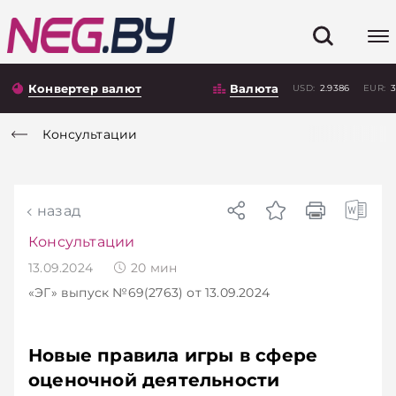
Конвертер валют
Валюта
USD:
2.9386
EUR:
3
Консультации
назад
Консультации
13.09.2024
20
мин
«ЭГ»
выпуск №69(2763)
от 13.09.2024
Новые правила игры в сфере
оценочной деятельности