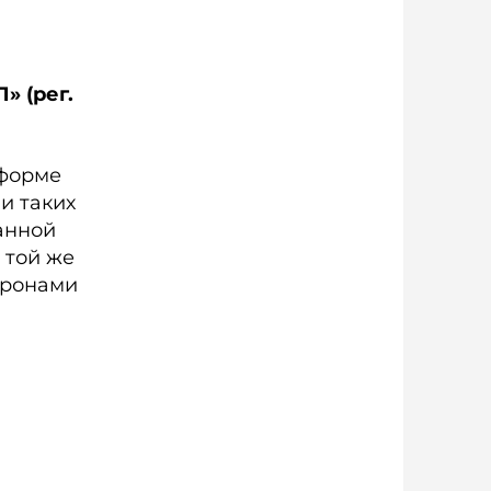
 (рег.
 форме
и таких
анной
 той же
оронами