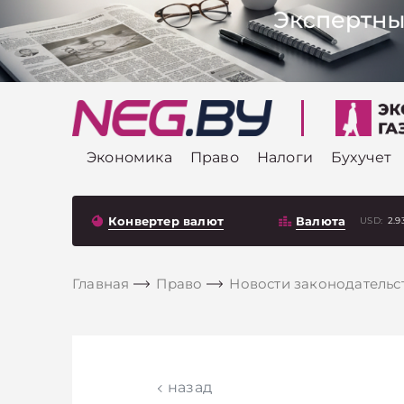
Экономика
Право
Налоги
Бухучет
Конвертер валют
Валюта
USD:
2.9
Главная
Право
Новости законодательс
назад