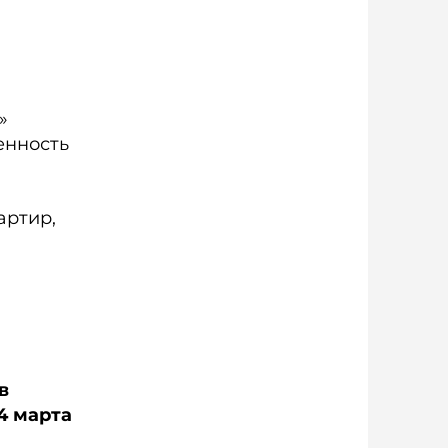
»
енность
артир,
в
4 марта