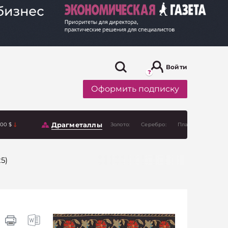
Войти
Оформить подписку
Драгметаллы
.00 $
Золото:
Серебро:
Платина:
5)