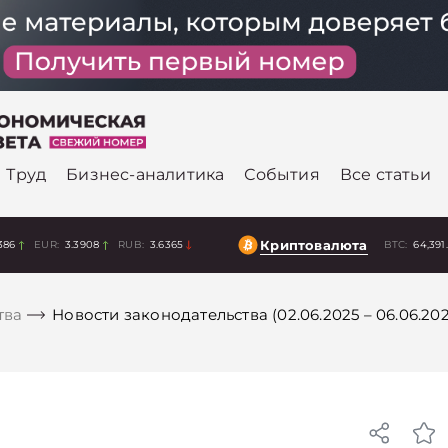
Труд
Бизнес-аналитика
События
Все статьи
Криптовалюта
386
EUR:
3.3908
RUB:
3.6365
BTC:
64,391
тва
Новости законодательства (02.06.2025 – 06.06.202