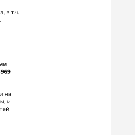
 в т.ч.
.
ами
5969
и на
м, и
тей.