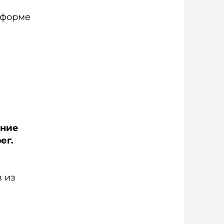
 форме
ение
ег.
 из