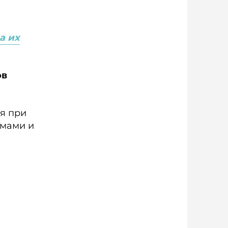
а их
ов
я при
рмами и