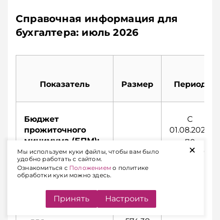
Справочная информация для
бухгалтера: июль 2026
Показатель
Размер
Период
Бюджет
С
прожиточного
01.08.2026
минимума (БПМ):
по
+
31.10.2026
Мы используем куки файлы, чтобы вам было
удобно работать с сайтом.
Ознакомиться с
Положением
о политике
– в среднем на
530,37
обработки куки можно здесь.
душу населения
руб.
Принять
Настроить