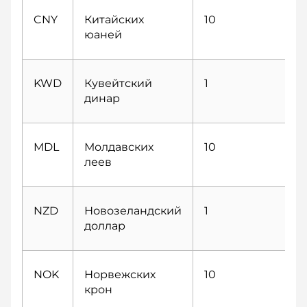
CNY
Китайских
10
юаней
KWD
Кувейтский
1
динар
MDL
Молдавских
10
леев
NZD
Новозеландский
1
доллар
NOK
Норвежских
10
крон