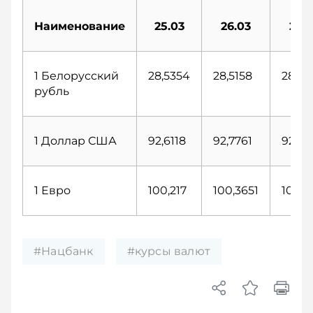
Наименование
25.03
26.03
27.0
1 Белорусский
28,5354
28,5158
28,46
рубль
1 Доллар США
92,6118
92,7761
92,57
1 Евро
100,217
100,3651
100,4
#Нацбанк
#курсы валют