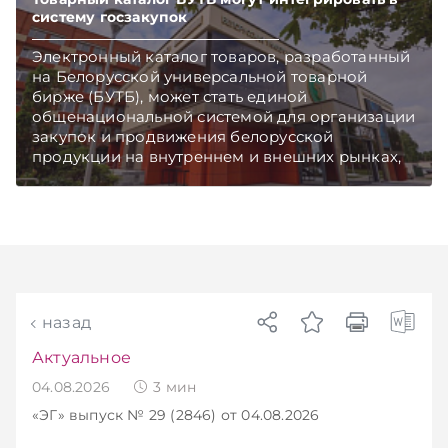
систему госзакупок
Электронный каталог товаров, разработанный
на Белорусской универсальной товарной
бирже (БУТБ), может стать единой
общенациональной системой для организации
закупок и продвижения белорусской
продукции на внутреннем и внешних рынках,
сообщает пресс-служба МАРТ.
Подписывайтесь на Telegram‑канал и Viber.
Главное об экономике Беларуси — раньше,
чем в новостях TelegramViber
назад
Актуальное
04.08.2026
3
мин
«ЭГ»
выпуск № 29 (2846)
от 04.08.2026