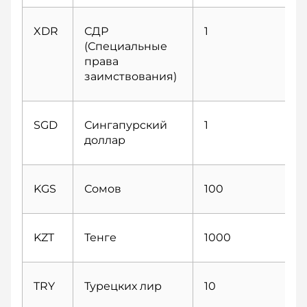
XDR
СДР
1
(Специальные
права
заимствования)
SGD
Сингапурcкий
1
доллар
KGS
Сомов
100
KZT
Тенге
1000
TRY
Турецких лир
10