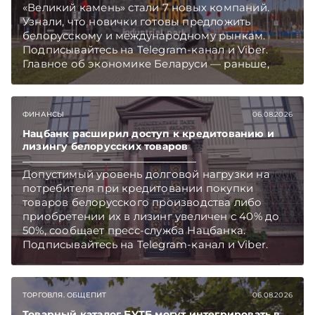
«Великий камень» стали 7 новых компаний.
Узнали, что новички готовы предложить
белорусскому и международному рынкам.
Подписывайтесь на Telegram‑канал и Viber.
Главное об экономике Беларуси — раньше,
чем в новостях TelegramViber
ФИНАНСЫ
06.08.2026
Нацбанк расширил доступ к кредитованию и
лизингу белорусских товаров
Допустимый уровень долговой нагрузки на
потребителя при кредитовании покупки
товаров белорусского производства либо
приобретении их в лизинг увеличен с 40% до
50%, сообщает пресс-служба Нацбанка.
Подписывайтесь на Telegram‑канал и Viber.
Главное об экономике Беларуси — раньше,
чем в новостях TelegramViber
ТОРГОВЛЯ. ОБЩЕПИТ
06.08.2026
Товарный каталог БУТБ могут интегрировать в