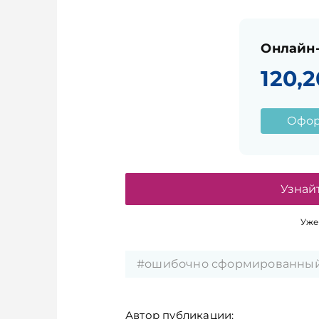
Онлайн-
120,2
Офор
Узнай
Уже
#ошибочно сформированный
Автор публикации: