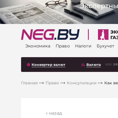
Экономика
Право
Налоги
Бухучет
Конвертер валют
Валюта
USD:
2.9
Главная
Право
Консультации
Как в
назад