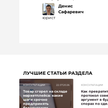
Денис
Сафаревич
юрист
ЛУЧШИЕ СТАТЬИ РАЗДЕЛА
КОНСУЛЬТАЦИИ
22.07.2026
КОНСУЛЬТАЦИИ
Товар сгорел на складе
Как преврати
маркетплейса: какие
протокол сов
шаги срочно
аргумент в б
предпринять
спорах по сде
белорусским