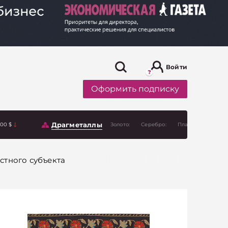
Войти
Оформить подписку
Драгметаллы
.00 $
Золото:
Серебро:
Платина:
стного субъекта