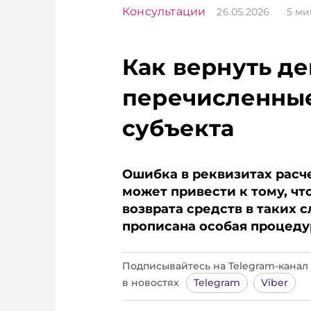
Консультации
26.05.2026
5
ми
Как вернуть д
перечисленные
субъекта
Ошибка в реквизитах расч
может привести к тому, чт
возврата средств в таких 
прописана особая процеду
Подписывайтесь на Telegram‑канал 
в новостях
Telegram
Viber