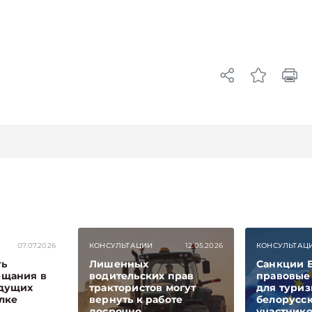
07.07.2026
КОНСУЛЬТАЦИИ
12.05.2026
КОНСУЛЬТАЦ
ть
Лишенных
Санкции Е
ещания в
водительских прав
правовые
удущих
трактористов могут
для туриз
лке
вернуть к работе
белорусс
досрочно
участник