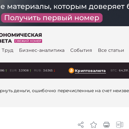
Труд
Бизнес-аналитика
События
Все статьи
Криптовалюта
386
EUR:
3.3908
RUB:
3.6365
BTC:
64,391
ернуть деньги, ошибочно перечисленные на счет неизве