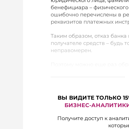
юридического лица, фамилии
бенефициара – физического
ошибочно перечислены в ре
реквизитов платежных инст
Таким образом, отказ банка
получателе средств – будь 
неправомерен.
Поэтому можно еще раз обра
ВЫ ВИДИТЕ ТОЛЬКО 15
БИЗНЕС-АНАЛИТИК
Получите доступ к аналит
которы