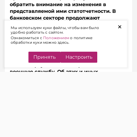
обратить внимание на изменения в
представляемой ими статотчетности. В
банковском секторе продолжают
+
усиливать требования к информационной
Мы используем куки файлы, чтобы вам было
безопасности, а в трудовой сфере –
удобно работать с сайтом.
актуализировать нормативную базу,
Ознакомиться с
Положением
о политике
обработки куки можно здесь.
определяющую квалификационные
характеристики служащих в разных
Принять
Настроить
отраслях. Также в эти дни стало известно,
когда стартует осенний призыв на
военную службу. Об этих и иных
изменениях – в еженедельном обзоре.
Подписывайтесь на Telegram‑канал и Viber.
Главное об экономике Беларуси — раньше, чем в
новостях
Telegram
Viber
Государственная статотчетность