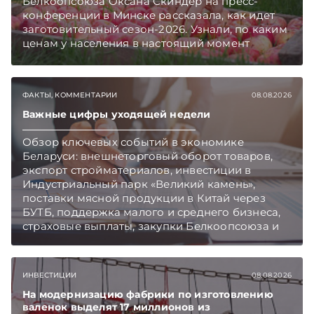
Белкоопсоюза Оксана Скиндер на пресс-
конференции в Минске рассказала, как идет
заготовительный сезон-2026. Узнали, по каким
ценам у населения в настоящий момент
закупают продукцию, сколько
приемозаготовительных пунктов работает и
как изменились правила игры в текущем году.
ФАКТЫ, КОММЕНТАРИИ
08.08.2026
Подписывайтесь на Telegram‑канал и Viber.
Главное об экономике Беларуси — раньше,
Важные цифры уходящей недели
чем в новостях TelegramViber
Обзор ключевых событий в экономике
Беларуси: внешнеторговый оборот товаров,
экспорт стройматериалов, инвестиции в
Индустриальный парк «Великий камень»,
поставки мясной продукции в Китай через
БУТБ, поддержка малого и среднего бизнеса,
страховые выплаты, закупки Белкоопсоюза и
рост продаж новых автомобилей.
Подписывайтесь на Telegram‑канал и Viber.
Главное об экономике Беларуси — раньше,
ИНВЕСТИЦИИ
08.08.2026
чем в новостях TelegramViber
На модернизацию фабрики по изготовлению
валенок выделят 17 миллионов из