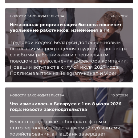
дополнительные отчеты, а предприятиям,
оказывающим вредное воздействие на
окружающую среду, подключиться к
НОВОСТИ ЗАКОНОДАТЕЛЬСТВА
24.06.2026
локальному мониторингу. Об этих и иных
изменениях – в еженедельном обзоре.
Незаконная реорганизация бизнеса повлечет
увольнение работников: изменения в ТК
Подписывайтесь на Telegram‑канал и Viber.
Главное об экономике Беларуси — раньше,
Трудовой кодекс Беларуси дополнен новым
чем в новостях TelegramViber
основанием прекращения трудового договора
с любыми работниками и специальным
поводом для увольнения директора компании.
Новации вступают в силу с 1 июля 2027 года.
Подписывайтесь на Telegram‑канал и Viber.
Главное об экономике Беларуси — раньше,
чем в новостях TelegramViber
НОВОСТИ ЗАКОНОДАТЕЛЬСТВА
10.07.2026
Что изменилось в Беларуси с 1 по 8 июля 2026
года: новости законодательства
Белстат продолжает обновлять формы
статотчетности, представляемой субъектами
хозяйствования, а Нацбанк завершает