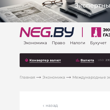
Экономика
Право
Налоги
Бухучет
Конвертер валют
Валюта
USD:
2.9
Главная
Экономика
Международные э
назад