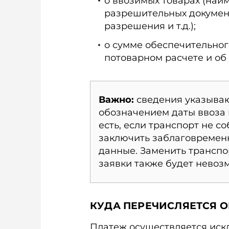
о ввозимых товарах (наим
разрешительных документ
разрешения и т.д.);
о сумме обеспечительног
потоварном расчете и об
Важно:
сведения указыва
обозначением даты ввоза 
есть, если транспорт не с
заключить заблаговременн
данные. Заменить трансп
заявки также будет невоз
КУДА ПЕРЕЧИСЛЯЕТСЯ 
Платеж осуществляется иск