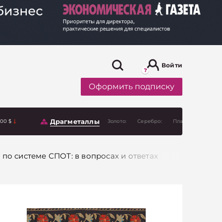
Войти
Оформить подписку
Драгметаллы
.00 $
Золото:
Серебро:
Платина:
 по системе СПОТ: в вопросах и ответах