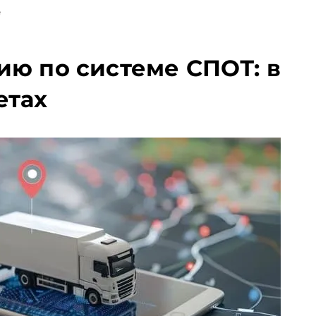
е
ию по системе СПОТ: в
етах