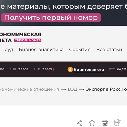
Труд
Бизнес-аналитика
События
Все статьи
Криптовалюта
386
EUR:
3.3908
RUB:
3.6365
BTC:
64,391
кономические отношения
ВЭД
Экспорт в Россию