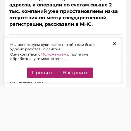
адресов, а операции по счетам свыше 2
тыс. компаний уже приостановлены из-за
отсутствия по месту государственной
регистрации, рассказали в МНС.
Подписывайтесь на Telegram‑канал и Viber.
+
Мы используем куки файлы, чтобы вам было
Главное об экономике Беларуси — раньше, чем в
удобно работать с сайтом.
новостях
Telegram
Viber
Ознакомиться с
Положением
о политике
обработки куки можно здесь.
Принять
Настроить
АДРЕС «НА БУМАГЕ» – ПОВОД ДЛЯ
ПРОВЕРКИ
ЧИТАЙТЕ ТАКЖЕ
Налоговая блокирует счета из-за
отсутствия по юрадресу: как
действовать бизнесу