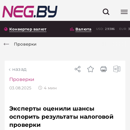
Конвертер валют
Валюта
USD:
2.9386
EUR:
3
Проверки
назад
Проверки
03.08.2025
4
мин
Эксперты оценили шансы
оспорить результаты налоговой
проверки