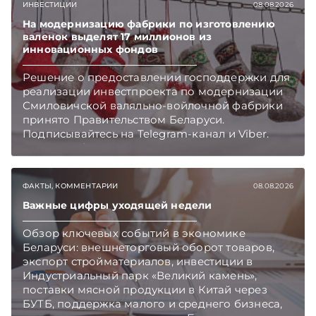
ИНВЕСТИЦИИ
08.08.2026
На модернизацию фабрики по изготовлению
валенок выделят 17 миллионов из
инновационных фондов
Решение о предоставлении господдержки для
реализации инвестпроекта по модернизации
Смиловичской валяльно-войлочной фабрики
принято Правительством Беларуси.
Подписывайтесь на Telegram‑канал и Viber.
Главное об экономике Беларуси — раньше,
чем в новостях TelegramViber
ФАКТЫ, КОММЕНТАРИИ
08.08.2026
Важные цифры уходящей недели
Обзор ключевых событий в экономике
Беларуси: внешнеторговый оборот товаров,
экспорт стройматериалов, инвестиции в
Индустриальный парк «Великий камень»,
поставки мясной продукции в Китай через
БУТБ, поддержка малого и среднего бизнеса,