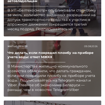
автовладельцам
В УП «Белтехосмотр» опубликовали статистику
за июль: количество выданных разрешений на
допуск транспортного средства к участию в
дорожном движении сокращается третий
месяц подряд. Подписывайтесь на
Telegram‑канал и Viber. Главное об экономике
Беларуси — раньше, чем в новостях
TelegramViber
ЖИЛЬЕ, ЗЕМЛЯ
09.08.2026
Что делать, если повредил пломбу на приборе
учета воды: ответ МЖКХ
В Министерстве жилищно-коммунального
хозяйства объяснили, что делать гражданам,
если они повредили пломбу на приборе учета
воды. Подписывайтесь на Telegram‑канал и
Viber. Главное об экономике Беларуси —
раньше, чем в новостях TelegramViber