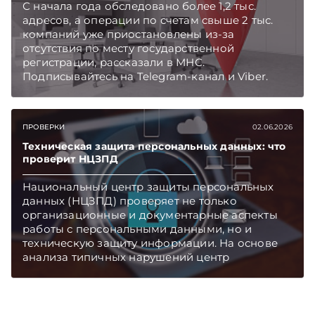
С начала года обследовано более 1,2 тыс.
Главное об экономике Беларуси — раньше,
адресов, а операции по счетам свыше 2 тыс.
чем в новостях TelegramViber
компаний уже приостановлены из-за
отсутствия по месту государственной
регистрации, рассказали в МНС.
Подписывайтесь на Telegram‑канал и Viber.
Главное об экономике Беларуси — раньше,
чем в новостях TelegramViber
ПРОВЕРКИ
02.06.2026
Техническая защита персональных данных: что
проверит НЦЗПД
Национальный центр защиты персональных
данных (НЦЗПД) проверяет не только
организационные и документарные аспекты
работы с персональными данными, но и
техническую защиту информации. На основе
анализа типичных нарушений центр
подготовил чек-лист вопросов, которые
изучаются в ходе контрольных мероприятий.
Подписывайтесь на Telegram‑канал и Viber.
Главное об экономике Беларуси — раньше,