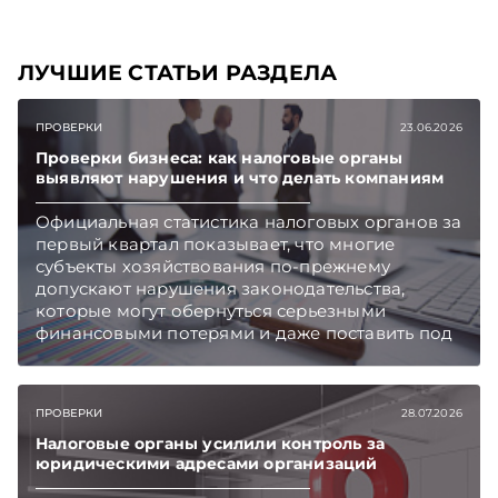
ЛУЧШИЕ СТАТЬИ РАЗДЕЛА
ПРОВЕРКИ
23.06.2026
Проверки бизнеса: как налоговые органы
выявляют нарушения и что делать компаниям
Официальная статистика налоговых органов за
первый квартал показывает, что многие
субъекты хозяйствования по-прежнему
допускают нарушения законодательства,
которые могут обернуться серьезными
финансовыми потерями и даже поставить под
угрозу дальнейшую работу компании. Какие
ошибки чаще всего становятся причиной
претензий контролирующих органов и как
ПРОВЕРКИ
28.07.2026
выстроить систему управления рисками, чтобы
минимизировать негативные последствия
Налоговые органы усилили контроль за
юридическими адресами организаций
проверок, разбираемся вместе с экспертом.
Подписывайтесь на Telegram‑канал и Viber.