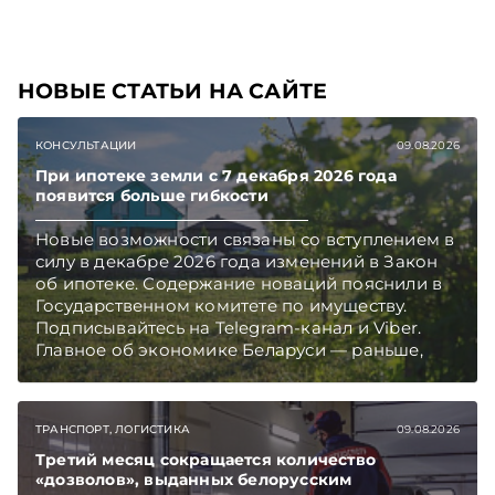
чем в новостях TelegramViber
НОВЫЕ СТАТЬИ НА САЙТЕ
КОНСУЛЬТАЦИИ
09.08.2026
При ипотеке земли с 7 декабря 2026 года
появится больше гибкости
Новые возможности связаны со вступлением в
силу в декабре 2026 года изменений в Закон
об ипотеке. Содержание новаций пояснили в
Государственном комитете по имуществу.
Подписывайтесь на Telegram‑канал и Viber.
Главное об экономике Беларуси — раньше,
чем в новостях TelegramViber
ТРАНСПОРТ, ЛОГИСТИКА
09.08.2026
Третий месяц сокращается количество
«дозволов», выданных белорусским