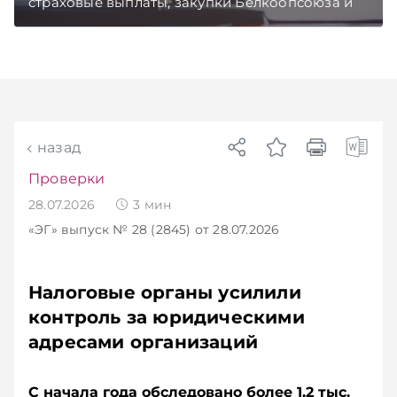
страховые выплаты, закупки Белкоопсоюза и
рост продаж новых автомобилей.
Подписывайтесь на Telegram‑канал и Viber.
Главное об экономике Беларуси — раньше,
чем в новостях TelegramViber
назад
Проверки
28.07.2026
3
мин
«ЭГ»
выпуск № 28 (2845)
от 28.07.2026
Налоговые органы усилили
контроль за юридическими
адресами организаций
С начала года обследовано более 1,2 тыс.