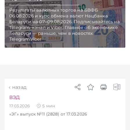
Результаты валютных торгов на БВФБ
06.08.2026 и курс обмена валют Нацбанка
Беларуси на 07–09.08.2026. Подписывайтесь на
Telegram‑канал и Viber. Главное об экономике
Беларуси — раньше, чем в новостях
TelegramViber
назад
ВЭД
17.03.2026
5
мин
«ЭГ»
выпуск №11 (2828)
от 17.03.2026