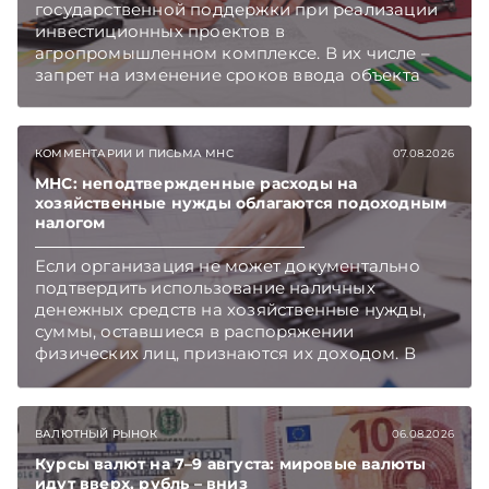
государственной поддержки при реализации
инвестиционных проектов в
агропромышленном комплексе. В их числе –
запрет на изменение сроков ввода объекта
инвестиций в эксплуатацию и его выхода на
проектную мощность. Подписывайтесь на
Telegram‑канал и Viber. Главное об экономике
КОММЕНТАРИИ И ПИСЬМА МНС
07.08.2026
Беларуси — раньше, чем в новостях
TelegramViber
МНС: неподтвержденные расходы на
хозяйственные нужды облагаются подоходным
налогом
Если организация не может документально
подтвердить использование наличных
денежных средств на хозяйственные нужды,
суммы, оставшиеся в распоряжении
физических лиц, признаются их доходом. В
этом случае организация как налоговый агент
обязана исчислить, удержать и перечислить в
бюджет подоходный налог, напоминает МНС.
ВАЛЮТНЫЙ РЫНОК
06.08.2026
Курсы валют на 7–9 августа: мировые валюты
идут вверх, рубль – вниз