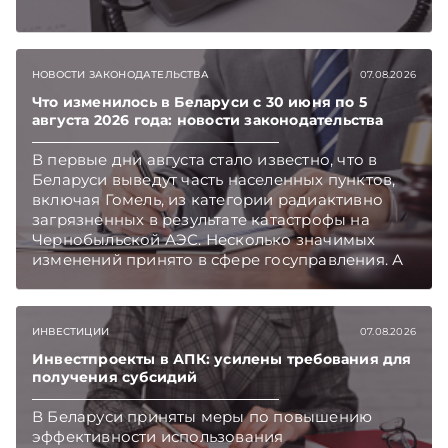
НОВОСТИ ЗАКОНОДАТЕЛЬСТВА
07.08.2026
Что изменилось в Беларуси с 30 июня по 5
августа 2026 года: новости законодательства
В первые дни августа стало известно, что в
Беларуси выведут часть населенных пунктов,
включая Гомель, из категории радиактивно
загрязненных в результате катастрофы на
Чернобыльской АЭС. Несколько значимых
изменений принято в сфере госуправления. А
бизнесу вновь дали надежду на сокращение
объема нового нормативного массива,
который приходится изучать ежегодно.
ИНВЕСТИЦИИ
07.08.2026
Очередные меры по оптимизации
нормотворчества предусмотрены в
Инвестпроекты в АПК: усилены требования для
получения субсидий
постановлении Совмина. Подписывайтесь на
Telegram‑канал и Viber. Главное об экономике
В Беларуси приняты меры по повышению
Беларуси — раньше, чем в новостях
эффективности использования
TelegramViber