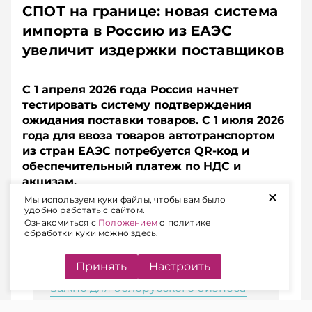
СПОТ на границе: новая система
импорта в Россию из ЕАЭС
увеличит издержки поставщиков
С 1 апреля 2026 года Россия начнет
тестировать систему подтверждения
ожидания поставки товаров. С 1 июля 2026
года для ввоза товаров автотранспортом
из стран ЕАЭС потребуется QR-код и
обеспечительный платеж по НДС и
акцизам.
+
Мы используем куки файлы, чтобы вам было
удобно работать с сайтом.
Ознакомиться с
Положением
о политике
ЧИТАЙТЕ ТАКЖЕ
обработки куки можно здесь.
Финансовые риски в России: что
Принять
Настроить
будет в 2026 году и почему это
важно для белорусского бизнеса