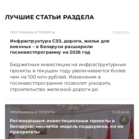
ЛУЧШИЕ СТАТЬИ РАЗДЕЛА
ПРОГРАММЫ И ПРОЕКТЫ
12.05.2026
Инфраструктура СЭЗ, дороги, жилье для
военных – в Беларуси расширили
госинвестпрограмму на 2026 год
Бюджетные инвестиции на инфраструктурные
проекты в текущем году увеличиваются более
чем на 100 млн рублей. Изменения в
госинвестпрограмме позволят ускорить
строительство железной дороги до
Национального аэропорта, инфраструктуры
СЭЗ, арендного жилья для военных, а также
некоторых социальных объектов.
ПРОГРАММЫ И ПРОЕКТЫ
12.05.2026
Подписывайтесь на Telegram‑канал и Viber,
чтобы не пропускать новые статьи
Региональные инвестиционные проекты в
TelegramViber
Беларуси: меняется модель поддержки, но не
приоритеты