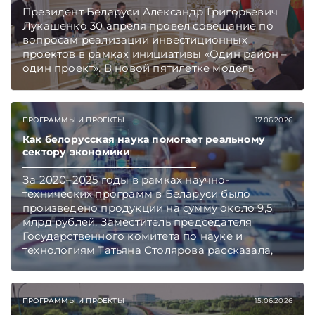
Президент Беларуси Александр Григорьевич
Лукашенко 30 апреля провел совещание по
вопросам реализации инвестиционных
проектов в рамках инициативы «Один район –
один проект». В новой пятилетке модель
поддержки таких проектов изменится, но
приоритеты останутся прежними –
предотвратить отток населения из регионов и
ПРОГРАММЫ И ПРОЕКТЫ
17.06.2026
распределить по стране точки роста.
Подписывайтесь на Telegram‑канал и Viber,
Как белорусская наука помогает реальному
чтобы не пропускать новые статьи
сектору экономики
TelegramViber
За 2020–2025 годы в рамках научно-
технических программ в Беларуси было
произведено продукции на сумму около 9,5
млрд рублей. Заместитель председателя
Государственного комитета по науке и
технологиям Татьяна Столярова рассказала,
каким образом в нашей стране организовано
сотрудничество ученых и производственников,
а также каких результатов ожидать от текущей
ПРОГРАММЫ И ПРОЕКТЫ
15.06.2026
пятилетки. Подписывайтесь на Telegram‑канал