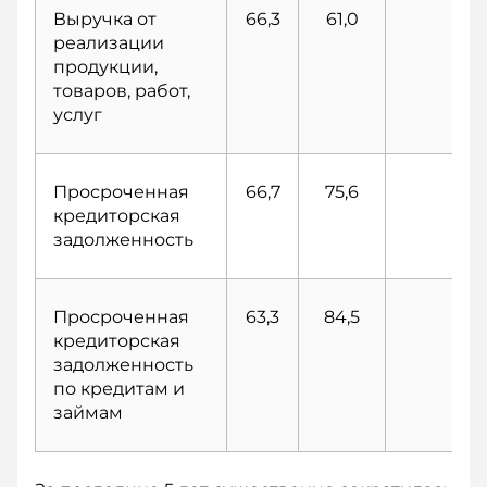
Выручка от
66,3
61,0
60
реализации
продукции,
товаров, работ,
услуг
Просроченная
66,7
75,6
74
кредиторская
задолженность
Просроченная
63,3
84,5
84
кредиторская
задолженность
по кредитам и
займам