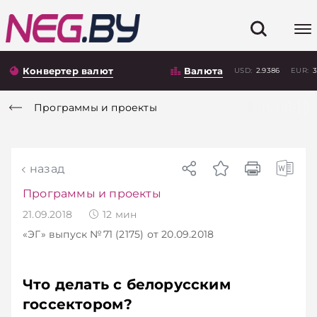
Конвертер валют
Валюта
USD:
2.9386
EUR:
3
Программы и проекты
назад
Программы и проекты
21.09.2018
12
мин
«ЭГ»
выпуск №71 (2175)
от 20.09.2018
Что делать с белорусским
госсектором?