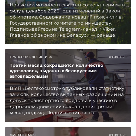
Новые возможности связаны со вступлением в
силу в декабре 2026 года изменений в Закон
об ипотеке. Содержание новаций пояснили в
Государственном комитете по имуществу.
Подписывайтесь на Telegram‑канал и Viber.
Главное об экономике Беларуси — раньше,
чем в новостях TelegramViber
ТРАНСПОРТ, ЛОГИСТИКА
09.08.2026
Третий месяц сокращается количество
«дозволов», выданных белорусским
автовладельцам
В УП «Белтехосмотр» опубликовали статистику
за июль: количество выданных разрешений на
допуск транспортного средства к участию в
дорожном движении сокращается третий
месяц подряд. Подписывайтесь на
Telegram‑канал и Viber. Главное об экономике
Беларуси — раньше, чем в новостях
TelegramViber
ЖИЛЬЕ, ЗЕМЛЯ
09.08.2026