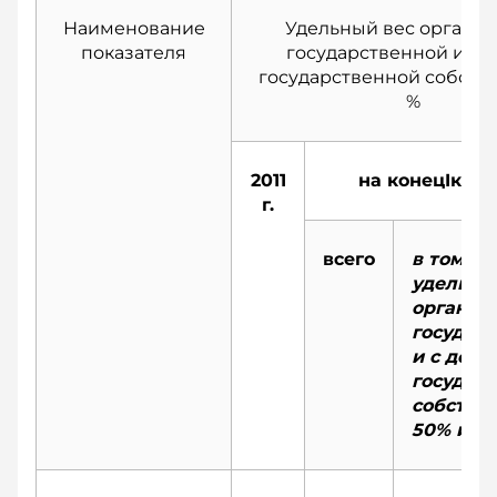
Наименование
Удельный вес органи
показателя
государственной и с 
государственной собстве
%
2011
на конец
I
кв. 2
г.
всего
в том чи
удельны
организ
государ
и с доле
государ
собстве
50% и б