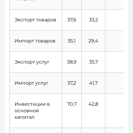
Экспорт товаров
37,6
33,2
23
Импорт товаров
35,1
29,4
14
Экспорт услуг
38,9
35,7
13
Импорт услуг
37,2
41,7
13
Инвестиции в
70,7
42,8
38
основной
капитал