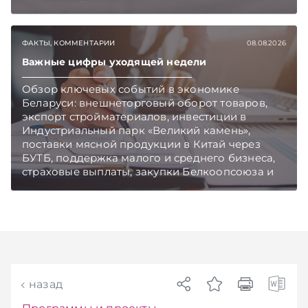
Главное об экономике Беларуси — раньше,
чем в новостях TelegramViber
ФАКТЫ, КОММЕНТАРИИ
08.08.2026
Важные цифры уходящей недели
Обзор ключевых событий в экономике
Беларуси: внешнеторговый оборот товаров,
экспорт стройматериалов, инвестиции в
Индустриальный парк «Великий камень»,
поставки мясной продукции в Китай через
БУТБ, поддержка малого и среднего бизнеса,
страховые выплаты, закупки Белкоопсоюза и
рост продаж новых автомобилей.
Подписывайтесь на Telegram‑канал и Viber.
Главное об экономике Беларуси — раньше,
чем в новостях TelegramViber
назад