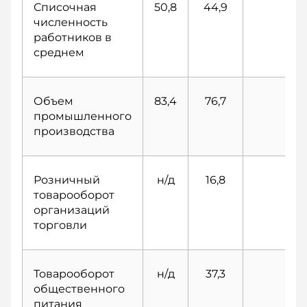
Списочная
50,8
44,9
40
численность
работников в
среднем
Объем
83,4
76,7
60
промышленного
производства
Розничный
н/д
16,8
5
товарооборот
организаций
торговли
Товарооборот
н/д
37,3
10
общественного
питания