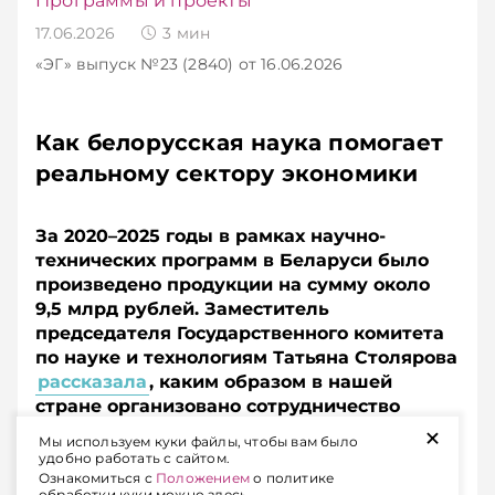
Программы и проекты
17.06.2026
3
мин
«ЭГ»
выпуск №23 (2840)
от 16.06.2026
Как белорусская наука помогает
реальному сектору экономики
За 2020–2025 годы в рамках научно-
технических программ в Беларуси было
произведено продукции на сумму около
9,5 млрд рублей. Заместитель
председателя Государственного комитета
по науке и технологиям Татьяна Столярова
рассказала
, каким образом в нашей
стране организовано сотрудничество
+
ученых и производственников, а также
Мы используем куки файлы, чтобы вам было
каких результатов ожидать от текущей
удобно работать с сайтом.
пятилетки.
Ознакомиться с
Положением
о политике
обработки куки можно здесь.