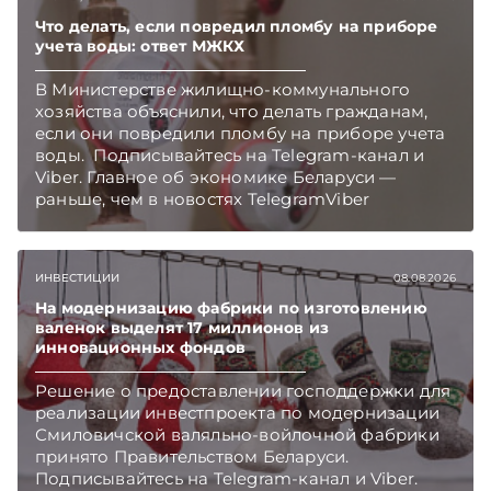
Что делать, если повредил пломбу на приборе
учета воды: ответ МЖКХ
В Министерстве жилищно-коммунального
хозяйства объяснили, что делать гражданам,
если они повредили пломбу на приборе учета
воды. Подписывайтесь на Telegram‑канал и
Viber. Главное об экономике Беларуси —
раньше, чем в новостях TelegramViber
ИНВЕСТИЦИИ
08.08.2026
На модернизацию фабрики по изготовлению
валенок выделят 17 миллионов из
инновационных фондов
Решение о предоставлении господдержки для
реализации инвестпроекта по модернизации
Смиловичской валяльно-войлочной фабрики
принято Правительством Беларуси.
Подписывайтесь на Telegram‑канал и Viber.