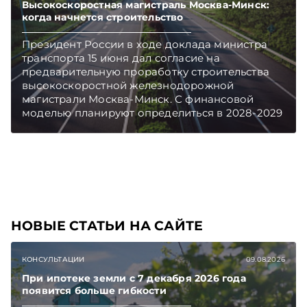
и Viber. Главное об экономике Беларуси —
Высокоскоростная магистраль Москва-Минск:
когда начнется строительство
раньше, чем в новостях TelegramViber
Президент России в ходе доклада министра
транспорта 15 июня дал согласие на
предварительную проработку строительства
высокоскоростной железнодорожной
магистрали Москва-Минск. С финансовой
моделью планируют определиться в 2028-2029
годах, сообщается в стенограмме встречи.
Подписывайтесь на Telegram‑канал и Viber.
Главное об экономике Беларуси — раньше,
чем в новостях TelegramViber
НОВЫЕ СТАТЬИ НА САЙТЕ
КОНСУЛЬТАЦИИ
09.08.2026
При ипотеке земли с 7 декабря 2026 года
появится больше гибкости