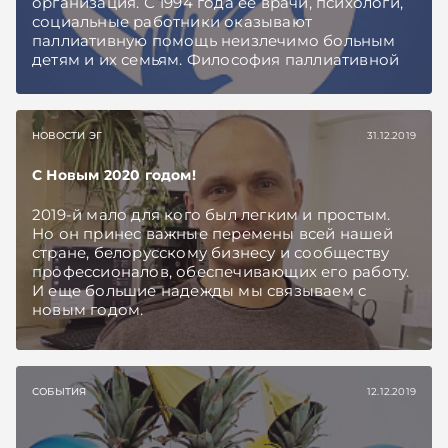
организация. С 1994 года ее врачи, психологи,
социальные работники оказывают
паллиативную помощь неизлечимо больным
детям и их семьям. Философия паллиативной
помощи – поддержание максимально
высокого качества жизни неизлечимо
больного ребенка и его семьи. Под опекой
«Белорусского детского хосписа» находится
НОВОСТИ ЭГ
31.12.2019
404 человека. Помощь оказывает выездная
бригада, состоящая из медсестры, при
С Новым 2020 годом!
необходимости врача, сиделки, психолога и
социального работника. Специалисты хосписа
2019-й мало для кого был легким и простым.
выезжают не только к жителям Минска и
Но он принес важные перемены всей нашей
области, но и семьям, живущим в регионах.
стране, белорусскому бизнесу и сообществу
профессионалов, обеспечивающих его работу.
И еще большие надежды мы связываем с
новым годом.
СОБЫТИЯ
12.12.2019