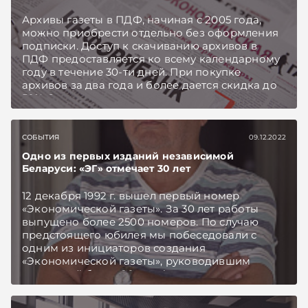
Архивы газеты в ПДФ, начиная с 2005 года,
можно приобрести отдельно без оформления
подписки. Доступ к скачиванию архивов в
ПДФ предоставляется ко всему календарному
году в течение 30-ти дней. При покупке
архивов за два года и более дается скидка до
50%. Заказать счет или запросить скидку
можно по e-mail: podpiska@neg.by
СОБЫТИЯ
09.12.2022
Одно из первых изданий независимой
Беларуси: «ЭГ» отмечает 30 лет
12 декабря 1992 г. вышел первый номер
«Экономической газеты». За 30 лет работы
выпущено более 2500 номеров. По случаю
предстоящего юбилея мы побеседовали с
одним из инициаторов создания
«Экономической газеты», руководившим
редакцией более 20 лет, Федором
Великосельцем.