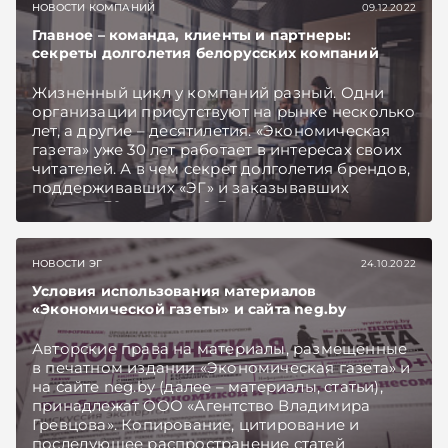
НОВОСТИ КОМПАНИЙ
09.12.2022
Главное – команда, клиенты и партнеры:
секреты долголетия белорусских компаний
Жизненный цикл у компаний разный. Одни
организации присутствуют на рынке несколько
лет, а другие – десятилетия. «Экономическая
газета» уже 30 лет работает в интересах своих
читателей. А в чем секрет долголетия брендов,
поддерживавших «ЭГ» и заказывавших
рекламу 30 лет назад? Для ответа на этот
вопрос даем слово представителям известных
компаний.
НОВОСТИ ЭГ
24.10.2022
Условия использования материалов
«Экономической газеты» и сайта neg.by
Авторские права на материалы, размещенные
в печатном издании «Экономическая газета» и
на сайте neg.by (далее – материалы, статьи),
принадлежат ООО «Агентство Владимира
Гревцова». Копирование, цитирование и
последующее распространение статей