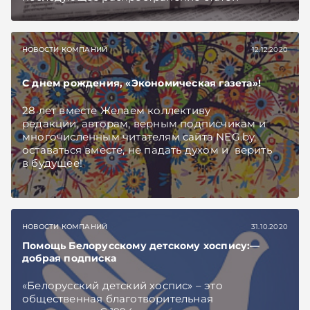
допускается в следующем порядке:
НОВОСТИ КОМПАНИЙ
12.12.2020
С днем рождения, «Экономическая газета»!
28 лет вместе Желаем коллективу
редакции, авторам, верным подписчикам и
многочисленным читателям сайта NEG.by,
оставаться вместе, не падать духом и верить
в будущее!
НОВОСТИ КОМПАНИЙ
31.10.2020
Помощь Белорусскому детскому хоспису:—
добрая подписка
«Белорусский детский хоспис» – это
общественная благотворительная