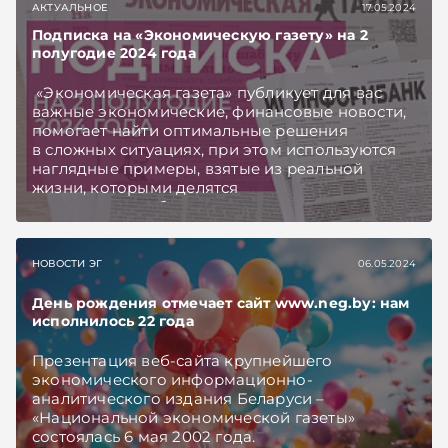
АКТУАЛЬНОЕ
17.05.2024
Подписка на «Экономическую газету» на 2
полугодие 2024 года
«Экономическая газета» публикует для вас
важные экономические, финансовые новости,
помогает найти оптимальные решения
в сложных ситуациях, при этом используются
наглядные примеры, взятые из реальной
жизни, которыми делятся
практикующие бухгалтеры, налоговые
консультанты, аудиторы, экономисты, юристы.
НОВОСТИ ЭГ
06.05.2024
День рождения отмечает сайт www.nеg.bу: нам
исполнилось 22 года
Презентация веб-сайта крупнейшего
экономического информационно-
аналитического издания Беларуси –
«Национальной экономической газеты»
состоялась 6 мая 2002 года.