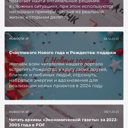
помогает найти оптимальные решения
в сложных ситуациях, при этом используются
наглядные примеры, взятые из реальной
жизни, которыми делятся
практикующие бухгалтеры, налоговые
консультанты, аудиторы, экономисты, юристы.
НОВОСТИ ЭГ
29.12.2023
Счастливого Нового года и Рождества: подарки
Желаем всем читателям нашего портала
встретить Рождество в кругу своих друзей,
близких и любимых людей, отдохнуть,
набраться энергии и вдохновения для
реализации новых проектов в 2024 году.
НОВОСТИ ЭГ
08.11.2023
Читать архивы «Экономической газеты» за 2022-
2005 года в PDF