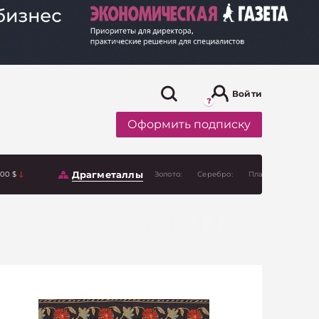
Войти
Оформить подписку
Драгметаллы
.00 $
Золото:
Серебро:
Платина: