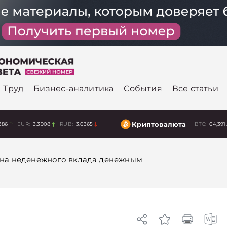
Труд
Бизнес-аналитика
События
Все статьи
Криптовалюта
386
EUR:
3.3908
RUB:
3.6365
BTC:
64,391
на неденежного вклада денежным