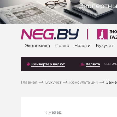
Экономика
Право
Налоги
Бухучет
Конвертер валют
Валюта
USD:
2.9
Главная
Бухучет
Консультации
Заме
назад