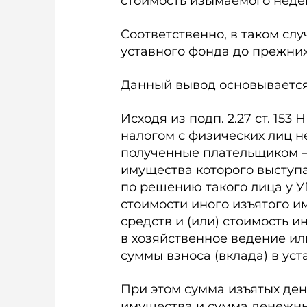
стоимость изымаемого неде
Соответственно, в таком сл
уставного фонда до прежних
Данный вывод основываетс
Исходя из подп. 2.27 ст. 1
налогом с физических лиц не
полученные плательщиком –
имущества которого выступа
по решению такого лица у У
стоимости иного изъятого 
средств и (или) стоимость 
в хозяйственное ведение и
суммы взноса (вклада) в уст
При этом сумма изъятых ден
имущества и сумма денежных