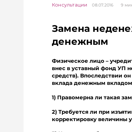
Консультации
08.07.2016
9
ми
Замена недене
денежным
Физическое лицо – учредит
внес в уставный фонд УП 
средств). Впоследствии о
вклада денежным вкладом
1) Правомерна ли такая за
2) Требуется ли при изъят
корректировку величины у