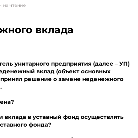
н на чтение
жного вклада
ель унитарного предприятия (далее – УП)
неденежный вклад (объект основных
н принял решение о замене неденежного
.
мена?
ии вклада в уставный фонд осуществлять
ставного фонда?