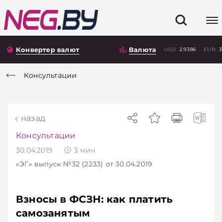
Конвертер валют
Валюта
USD:
2.9386
EUR:
3
Консультации
назад
Консультации
30.04.2019
3
мин
«ЭГ»
выпуск №32 (2233)
от 30.04.2019
Взносы в ФСЗН: как платить
самозанятым