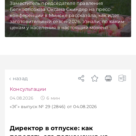
Заместитель председателя правления
Белкоопсоюза Оксана Скиндер на пресс-
конференции в Минске рассказала, как идет
заготовительный сезон-2026. Узнали, по каким
ценам у населения в настоящий момент
закупают продукцию, сколько
приемозаготовительных пунктов работает и
как изменились правила игры в текущем году.
Подписывайтесь на Telegram‑канал и Viber.
Главное об экономике Беларуси — раньше,
чем в новостях TelegramViber
назад
Консультации
04.08.2026
6
мин
«ЭГ»
выпуск № 29 (2846)
от 04.08.2026
Директор в отпуске: как