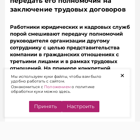
передать его полномочия на
заключение трудовых договоров
Работники юридических и кадровых служб
порой смешивают передачу полномочий
руководителя организации другому
сотруднику с целью представительства
компании в гражданских отношениях с
третьими лицами и в рамках трудовых
отношений. На примере конкретной
+
ситуации разберем, в чем состоит ошибка.
Мы используем куки файлы, чтобы вам было
удобно работать с сайтом.
Ознакомиться с
Положением
о политике
обработки куки можно здесь.
Подписывайтесь на Telegram‑канал и Viber.
Главное об экономике Беларуси — раньше, чем в
новостях
Telegram
Viber
Принять
Настроить
ЧИТАЙТЕ ТАКЖЕ