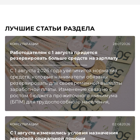
ЛУЧШИЕ СТАТЬИ РАЗДЕЛА
КОНСУЛЬТАЦИИ
28.07.2026
Работодателям с 1 августа придется
резервировать больше средств на зарплату
С 1 августа 2026 года увеличится норматив
средств, которые наниматели обязаны
резервировать для своевременной выплаты
заработной платы. Изменение связано с
ростом бюджета прожиточного минимума
(БПМ) для трудоспособного населения,
сообщает Минтруда и соцзащиты.
Подписывайтесь на Telegram‑канал и Viber.
Главное об экономике Беларуси — раньше,
КОНСУЛЬТАЦИИ
02.08.2026
чем в новостях TelegramViber
С 1 августа изменились условия назначения
адресной социальной помощи