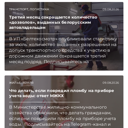
ТРАНСПОРТ, ЛОГИСТИКА
09.08.2026
Третий месяц сокращается количество
«дозволов», выданных белорусским
автовладельцам
В УП «Белтехосмотр» опубликовали статистику
за июль: количество выданных разрешений на
допуск транспортного средства к участию в
дорожном движении сокращается третий
месяц подряд. Подписывайтесь на
Telegram‑канал и Viber. Главное об экономике
Беларуси — раньше, чем в новостях
TelegramViber
ЖИЛЬЕ, ЗЕМЛЯ
09.08.2026
Что делать, если повредил пломбу на приборе
учета воды: ответ МЖКХ
В Министерстве жилищно-коммунального
хозяйства объяснили, что делать гражданам,
если они повредили пломбу на приборе учета
воды. Подписывайтесь на Telegram‑канал и