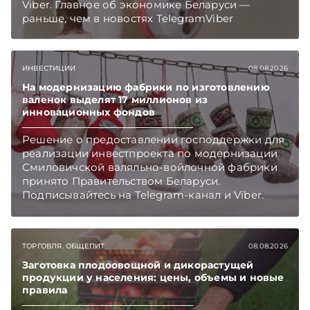
Viber. Главное об экономике Беларуси —
раньше, чем в новостях TelegramViber
ИНВЕСТИЦИИ
08.08.2026
На модернизацию фабрики по изготовлению
валенок выделят 17 миллионов из
инновационных фондов
Решение о предоставлении господдержки для
реализации инвестпроекта по модернизации
Смиловичской валяльно-войлочной фабрики
принято Правительством Беларуси.
Подписывайтесь на Telegram‑канал и Viber.
Главное об экономике Беларуси — раньше,
чем в новостях TelegramViber
ТОРГОВЛЯ. ОБЩЕПИТ
08.08.2026
Заготовка плодоовощной и дикорастущей
продукции у населения: цены, объемы и новые
правила