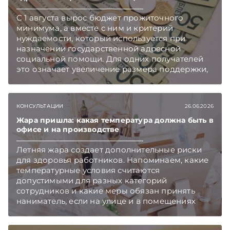
С 1 августа вырос бюджет прожиточного
минимума, а вместе с ним и критерий
нуждаемости, который используется при
назначении государственной адресной
социальной помощи. Для одних получателей
это означает увеличение размера поддержки,
а для других повышение порога дохода
открывает возможность обратиться за такой
помощью. Подписывайтесь на Telegram‑канал
КОНСУЛЬТАЦИИ
26.06.2026
и Viber. Главное об экономике Беларуси —
раньше, чем в новостях TelegramViber
Жара пришла: какая температура должна быть в
офисе и на производстве
Летняя жара создает дополнительные риски
для здоровья работников. Напоминаем, какие
температурные условия считаются
допустимыми для разных категорий
сотрудников и какие меры обязан принять
наниматель, если на улице и в помещениях
становится слишком жарко.