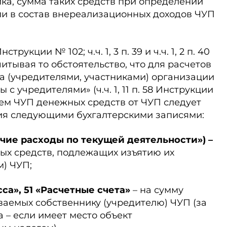
ка, сумма таких средств при определении
и в состав внереализационных доходов ЧУП
струкции № 102; ч.ч. 1, 3 п. 39 и ч.ч. 1, 2 п. 40
итывая то обстоятельство, что для расчетов
а (учредителями, участниками) организации
 с учредителями» (ч.ч. 1, 11 п. 58 Инструкции
ем ЧУП денежных средств от ЧУП следует
тия следующими бухгалтерскими записями:
Прочие расходы по текущей деятельности») –
ых средств, подлежащих изъятию их
м) ЧУП;
Касса», 51 «Расчетные счета»
– на сумму
аемых собственнику (учредителю) ЧУП (за
 – если имеет место объект