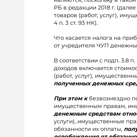
являются, поскольку в таком
РБ в редакции 2018 г. (дале
товаров (работ, услуг), имущест­
4 п. 3 ст. 93 НК).
Что касается налога на пр
от учредителя ЧУП денежны
В соответствии с подп. 3.8 п.
доходов включается стоимо
(работ, услуг), имущественн
полученных денежных сре
При этом к
безвозмездно по
имущественным правам, ин
денежным средствам отно
услуги), имущественные пра
обязанности их оплаты,
пол
освобождения от обязаннос