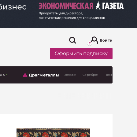
Войти
Оформить подписку
Драгметаллы
00 $
Золото:
Серебро:
Платина: