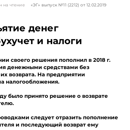
н на чтение
«ЭГ»
выпуск №11 (2212)
от 12.02.2019
ъятие денег
ухучет и налоги
ии своего решения пополнил в 2018 г.
тия денежными средствами без
их возврата. На предприятии
ма налогообложения.
оду было принято решение о возврате
телю.
оводками следует отразить пополнение
дителя и последующий возврат ему