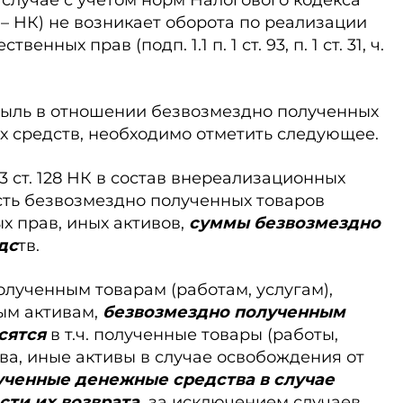
 случае с учетом норм Налогового кодекса
е – НК) не возникает оборота по реализации
венных прав (подп. 1.1 п. 1 ст. 93, п. 1 ст. 31, ч.
ибыль в отношении безвозмездно полученных
х средств, необходимо отметить следующее.
 3 ст. 128 НК в со­став внереализационных
сть безвозмездно полученных товаров
ых прав, иных активов,
сум­мы безвозмездно
дс
тв.
лученным товарам (работам, услугам),
ым активам,
безвозмездно полученным
сятся
в т.ч. полученные товары (работы,
ва, иные активы в случае освобождения от
ученные денежные средства в случае
ти их возврата,
за исключением случаев,