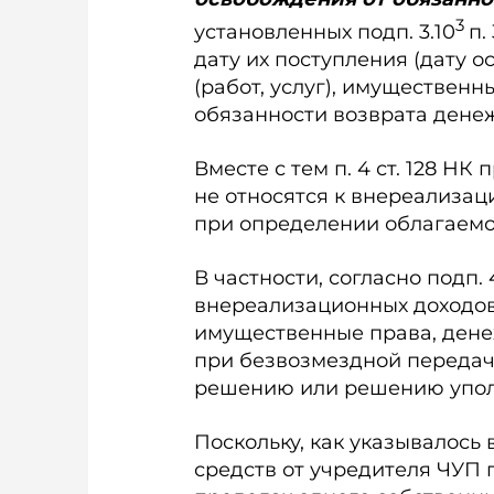
3
установленных подп. 3.10
п.
дату их поступления (дату 
(работ, услуг), имущественн
обязанности возврата денеж
Вместе с тем п. 4 ст. 128 Н
не относятся к внереализац
при определении облагаемо
В частности, согласно подп. 4.
внереализационных доходов 
имущественные права, дене
при безвозмездной передаче
решению или решению упол
Поскольку, как указывалось
средств от учредителя ЧУП 