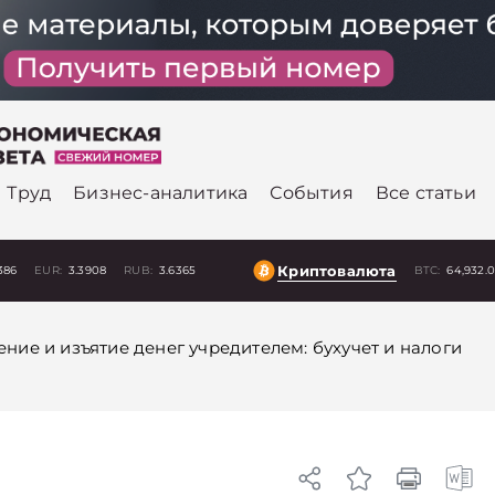
Труд
Бизнес-аналитика
События
Все статьи
Криптовалюта
386
EUR:
3.3908
RUB:
3.6365
BTC:
64,932.
ение и изъятие денег учредителем: бухучет и налоги