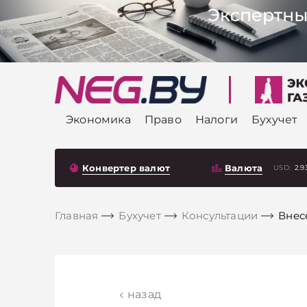
Экономика
Право
Налоги
Бухучет
Конвертер валют
Валюта
USD:
2.9
Главная
Бухучет
Консультации
Внес
назад