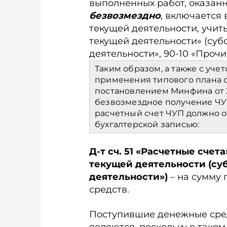
выполненных работ, оказанн
безвозмезд­но
, включается 
текущей деятельности, учит
текущей деятельности» (суб
деятельности», 90-10 «Прочи
Таким образом, а также с учето
применения типового плана сч
постановлением Минфина от 29
безвозмездное получение ЧУП
расчетный счет ЧУП должно 
бухгалтерской записью:
Д-т сч. 51 «Расчетные счета
текущей деятельности (суб
деятельности»)
– на сумму
средств.
Поступившие денежные сре